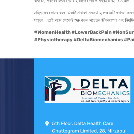
রাখবেন, শরীরের যত্ন নেওয়াই নিজের প্রতি সবচেয়ে বড় বিনিয়োগ।
মহিলাদের কোমর ব্যথা একটি সাধারণ সমস্যা হলেও এটি কখনও অবহেলা ক
সম্ভব। তাই আজ থেকেই শুরু করুন সচেতন জীবনযাপন এবং নিয়মিত
#WomenHealth #LowerBackPain #NonSur
#Physiotherapy #DeltaBiomechanics #Pa
5th Floor, Delta Health Care
Chattogram Limited, 28, Mirzapul