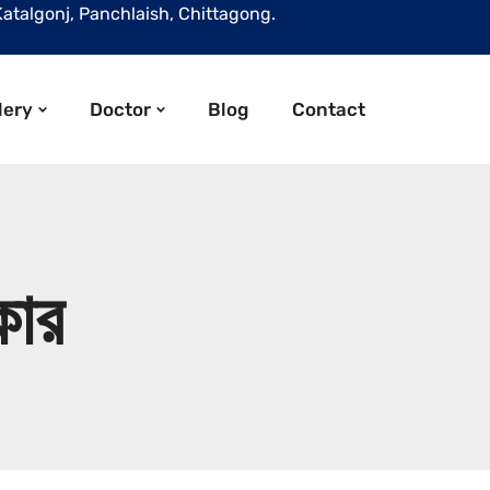
Katalgonj, Panchlaish, Chittagong.
lery
Doctor
Blog
Contact
কার