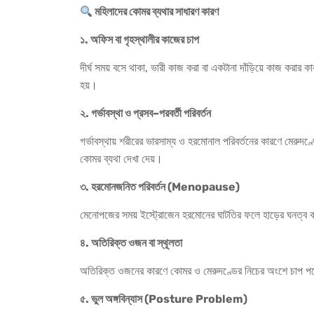
মহিলাদের
কোমর
ব্যথার
সাধারণ
কারণ
১
.
অফিস
বা
গৃহস্থালীর
কাজের
চাপ
দীর্ঘ সময় বসে থাকা, ভারী কাজ করা বা একটানা দাঁড়িয়ে কাজ করার 
হয়।
২
.
গর্ভাবস্থা
ও
প্রসব
–
পরবর্তী
পরিবর্তন
গর্ভাবস্থায় শরীরের ভারসাম্য ও হরমোনাল পরিবর্তনের কারণে মেরুদণ্
কোমর ব্যথা দেখা দেয়।
৩
.
হরমোনজনিত
পরিবর্তন
(Menopause)
মেনোপজের সময় ইস্ট্রোজেন হরমোনের ঘাটতির ফলে হাড়ের ঘনত্ব ক
৪
.
অতিরিক্ত
ওজন
বা
স্থূলতা
অতিরিক্ত ওজনের কারণে কোমর ও মেরুদণ্ডের নিচের অংশে চাপ পড়ে
৫
.
ভুল
অঙ্গবিন্যাস
(Posture Problem)