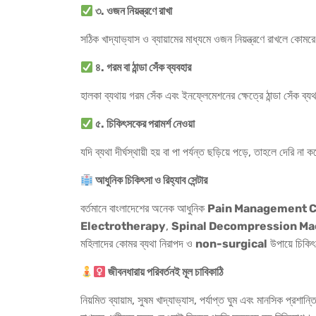
৩
.
ওজন
নিয়ন্ত্রণে
রাখা
সঠিক খাদ্যাভ্যাস ও ব্যায়ামের মাধ্যমে ওজন নিয়ন্ত্রণে রাখলে কোমর
৪
.
গরম
বা
ঠান্ডা
সেঁক
ব্যবহার
হালকা ব্যথায় গরম সেঁক এবং ইনফ্লেমেশনের ক্ষেত্রে ঠান্ডা সেঁক ব
৫
.
চিকিৎসকের
পরামর্শ
নেওয়া
যদি ব্যথা দীর্ঘস্থায়ী হয় বা পা পর্যন্ত ছড়িয়ে পড়ে, তাহলে দেরি 
আধুনিক
চিকিৎসা
ও
রিহ্যাব
সেন্টার
বর্তমানে বাংলাদেশের অনেক আধুনিক
Pain Management C
Electrotherapy
,
Spinal Decompression Ma
মহিলাদের কোমর ব্যথা নিরাপদ ও
non-surgical
উপায়ে চিকিৎ
জীবনধারায়
পরিবর্তনই
মূল
চাবিকাঠি
নিয়মিত ব্যায়াম, সুষম খাদ্যাভ্যাস, পর্যাপ্ত ঘুম এবং মানসিক প্রশ