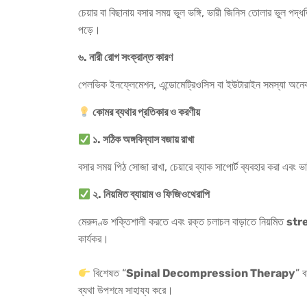
চেয়ার বা বিছানায় বসার সময় ভুল ভঙ্গি, ভারী জিনিস তোলার ভুল পদ্
পড়ে।
৬
.
নারী
রোগ
সংক্রান্ত
কারণ
পেলভিক ইনফ্লেমেশন, এন্ডোমেট্রিওসিস বা ইউটারাইন সমস্যা অনেক
কোমর
ব্যথার
প্রতিকার
ও
করণীয়
১
.
সঠিক
অঙ্গবিন্যাস
বজায়
রাখা
বসার সময় পিঠ সোজা রাখা, চেয়ারে ব্যাক সাপোর্ট ব্যবহার করা এবং 
২
.
নিয়মিত
ব্যায়াম
ও
ফিজিওথেরাপি
মেরুদণ্ড শক্তিশালী করতে এবং রক্ত চলাচল বাড়াতে নিয়মিত
str
কার্যকর।
বিশেষত “
Spinal Decompression Therapy
” 
ব্যথা উপশমে সাহায্য করে।