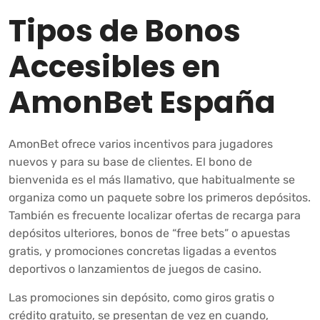
Tipos de Bonos
Accesibles en
AmonBet España
AmonBet ofrece varios incentivos para jugadores
nuevos y para su base de clientes. El bono de
bienvenida es el más llamativo, que habitualmente se
organiza como un paquete sobre los primeros depósitos.
También es frecuente localizar ofertas de recarga para
depósitos ulteriores, bonos de “free bets” o apuestas
gratis, y promociones concretas ligadas a eventos
deportivos o lanzamientos de juegos de casino.
Las promociones sin depósito, como giros gratis o
crédito gratuito, se presentan de vez en cuando,