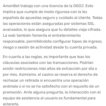
AmonBet trabaja con una licencia de la DGOJ. Esto
implica que cumple de modo rigurosa con la ley
española de apuestas seguro y cuidado al cliente. Todas
las operaciones están aseguradas por sistemas SSL
avanzados, lo que asegura que tu detalles viaja cifrada.
La web también fomenta el entretenimiento
responsable, permitiéndote configurar topes de ingreso,
riesgo o sesión de actividad desde tu cuenta privada.
En cuanto a las reglas, es importante que leas los
cláusulas asociados con las transacciones. Podrían
existir restricciones más altos de extracción por día o
por mes. Asimismo, el casino se reserva el derecho de
rechazar un retirada si encuentra una operación
anómala o si no se ha satisfecho con el requisito de un
promoción. Ante alguna pregunta, la interacción con el
equipo de asistencia al usuario es fundamental para
aclararla.