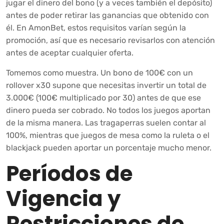
jugar el dinero del bono (y a veces también el depósito)
antes de poder retirar las ganancias que obtenido con
él. En AmonBet, estos requisitos varían según la
promoción, así que es necesario revisarlos con atención
antes de aceptar cualquier oferta.
Tomemos como muestra. Un bono de 100€ con un
rollover x30 supone que necesitas invertir un total de
3.000€ (100€ multiplicado por 30) antes de que ese
dinero pueda ser cobrado. No todos los juegos aportan
de la misma manera. Las tragaperras suelen contar al
100%, mientras que juegos de mesa como la ruleta o el
blackjack pueden aportar un porcentaje mucho menor.
Períodos de
Vigencia y
Restricciones de