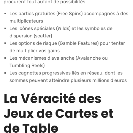
procurent tout autant de possibilités :
Les parties gratuites (Free Spins) accompagnés à des
multiplicateurs
Les icônes spéciales (Wilds) et les symboles de
dispersion (scatter)
Les options de risque (Gamble Features) pour tenter
de multiplier vos gains
Les mécanismes d’avalanche (Avalanche ou
Tumbling Reels)
Les cagnottes progressives liés en réseau, dont les
sommes peuvent atteindre plusieurs millions d’euros
La Véracité des
Jeux de Cartes et
de Table