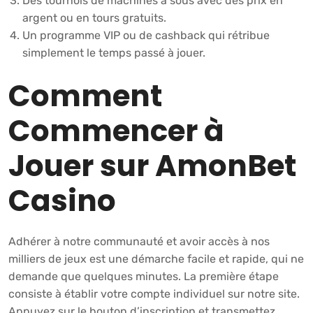
Des tournois de machines à sous avec des prix en
argent ou en tours gratuits.
Un programme VIP ou de cashback qui rétribue
simplement le temps passé à jouer.
Comment
Commencer à
Jouer sur AmonBet
Casino
Adhérer à notre communauté et avoir accès à nos
milliers de jeux est une démarche facile et rapide, qui ne
demande que quelques minutes. La première étape
consiste à établir votre compte individuel sur notre site.
Appuyez sur le bouton d’inscription et transmettez