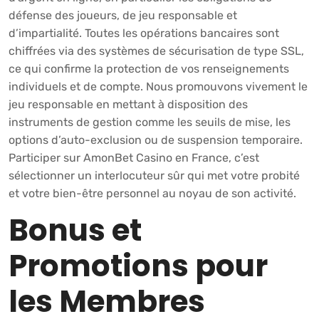
défense des joueurs, de jeu responsable et
d’impartialité. Toutes les opérations bancaires sont
chiffrées via des systèmes de sécurisation de type SSL,
ce qui confirme la protection de vos renseignements
individuels et de compte. Nous promouvons vivement le
jeu responsable en mettant à disposition des
instruments de gestion comme les seuils de mise, les
options d’auto-exclusion ou de suspension temporaire.
Participer sur AmonBet Casino en France, c’est
sélectionner un interlocuteur sûr qui met votre probité
et votre bien-être personnel au noyau de son activité.
Bonus et
Promotions pour
les Membres