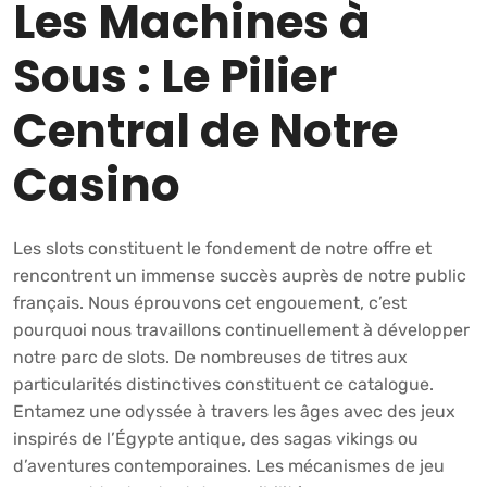
Les Machines à
Sous : Le Pilier
Central de Notre
Casino
Les slots constituent le fondement de notre offre et
rencontrent un immense succès auprès de notre public
français. Nous éprouvons cet engouement, c’est
pourquoi nous travaillons continuellement à développer
notre parc de slots. De nombreuses de titres aux
particularités distinctives constituent ce catalogue.
Entamez une odyssée à travers les âges avec des jeux
inspirés de l’Égypte antique, des sagas vikings ou
d’aventures contemporaines. Les mécanismes de jeu