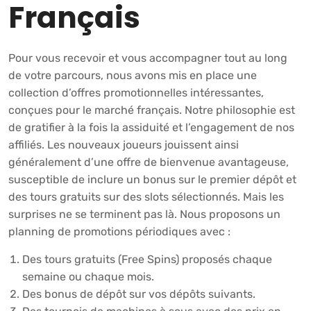
Français
Pour vous recevoir et vous accompagner tout au long
de votre parcours, nous avons mis en place une
collection d’offres promotionnelles intéressantes,
conçues pour le marché français. Notre philosophie est
de gratifier à la fois la assiduité et l’engagement de nos
affiliés. Les nouveaux joueurs jouissent ainsi
généralement d’une offre de bienvenue avantageuse,
susceptible de inclure un bonus sur le premier dépôt et
des tours gratuits sur des slots sélectionnés. Mais les
surprises ne se terminent pas là. Nous proposons un
planning de promotions périodiques avec :
Des tours gratuits (Free Spins) proposés chaque
semaine ou chaque mois.
Des bonus de dépôt sur vos dépôts suivants.