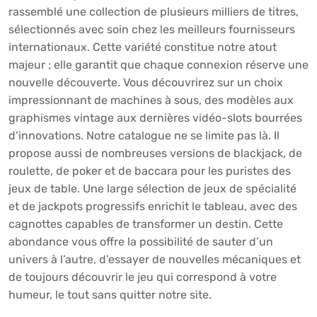
rassemblé une collection de plusieurs milliers de titres,
sélectionnés avec soin chez les meilleurs fournisseurs
internationaux. Cette variété constitue notre atout
majeur ; elle garantit que chaque connexion réserve une
nouvelle découverte. Vous découvrirez sur un choix
impressionnant de machines à sous, des modèles aux
graphismes vintage aux dernières vidéo-slots bourrées
d’innovations. Notre catalogue ne se limite pas là. Il
propose aussi de nombreuses versions de blackjack, de
roulette, de poker et de baccara pour les puristes des
jeux de table. Une large sélection de jeux de spécialité
et de jackpots progressifs enrichit le tableau, avec des
cagnottes capables de transformer un destin. Cette
abondance vous offre la possibilité de sauter d’un
univers à l’autre, d’essayer de nouvelles mécaniques et
de toujours découvrir le jeu qui correspond à votre
humeur, le tout sans quitter notre site.