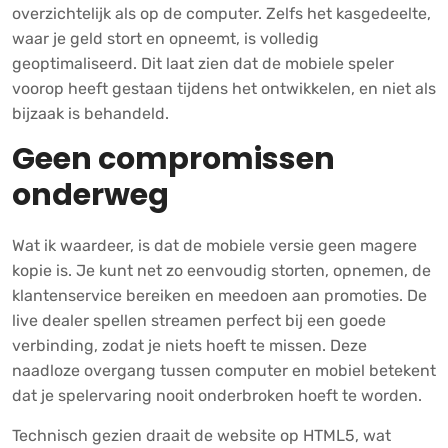
overzichtelijk als op de computer. Zelfs het kasgedeelte,
waar je geld stort en opneemt, is volledig
geoptimaliseerd. Dit laat zien dat de mobiele speler
voorop heeft gestaan tijdens het ontwikkelen, en niet als
bijzaak is behandeld.
Geen compromissen
onderweg
Wat ik waardeer, is dat de mobiele versie geen magere
kopie is. Je kunt net zo eenvoudig storten, opnemen, de
klantenservice bereiken en meedoen aan promoties. De
live dealer spellen streamen perfect bij een goede
verbinding, zodat je niets hoeft te missen. Deze
naadloze overgang tussen computer en mobiel betekent
dat je spelervaring nooit onderbroken hoeft te worden.
Technisch gezien draait de website op HTML5, wat