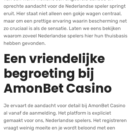
oprechte aandacht voor de Nederlandse speler springt
eruit. Hier staat niet alleen een gokje wagen centraal,
maar om een prettige ervaring waarin bescherming net
zo cruciaal is als de sensatie. Laten we eens bekijken
waarom zoveel Nederlandse spelers hier hun thuisbasis
hebben gevonden.
Een vriendelijke
begroeting bij
AmonBet Casino
Je ervaart de aandacht voor detail bij AmonBet Casino
al vanaf de aanmelding. Het platform is expliciet
gemaakt voor ons, Nederlandse spelers. Het registreren
vraagt weinig moeite en je wordt beloond met een