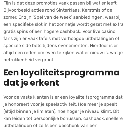
Fijn is dat deze promoties vaak passen bij wat er leeft.
Bijvoorbeeld acties rond Sinterklaas, Kerstmis of de
zomer. Er zijn ‘Spel van de Week’ aanbiedingen, waarbij
een specifieke slot in het zonnetje wordt gezet met extra
gratis spins of een hogere cashback. Voor live casino
fans zijn er vaak tafels met verhoogde uitbetalingen of
speciale side bets tijdens evenementen. Hierdoor is er
altijd een reden om even te kijken wat er nieuw is, wat je
betrokkenheid vergroot.
Een loyaliteitsprogramma
dat je erkent
Voor de vaste klanten is er een loyaliteitsprogramma dat
je honoreert voor je speelactiviteit. Hoe meer je speelt
(altijd binnen je limieten), hoe hoger je niveau klimt. Dit
kan leiden tot persoonlijke bonussen, cashback, snellere
uitbetalingen of zelfs een geschenk van een