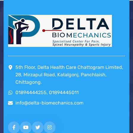
5th Floor, Delta Health Care Chattogram Limited,
28, Mirzapul Road, Katalgonj, Panchlaish,
Chittagong.
01894444255, 01894445011
info@delta-biomechanics.com