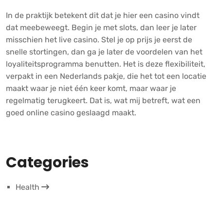
In de praktijk betekent dit dat je hier een casino vindt
dat meebeweegt. Begin je met slots, dan leer je later
misschien het live casino. Stel je op prijs je eerst de
snelle stortingen, dan ga je later de voordelen van het
loyaliteitsprogramma benutten. Het is deze flexibiliteit,
verpakt in een Nederlands pakje, die het tot een locatie
maakt waar je niet één keer komt, maar waar je
regelmatig terugkeert. Dat is, wat mij betreft, wat een
goed online casino geslaagd maakt.
Categories
Health