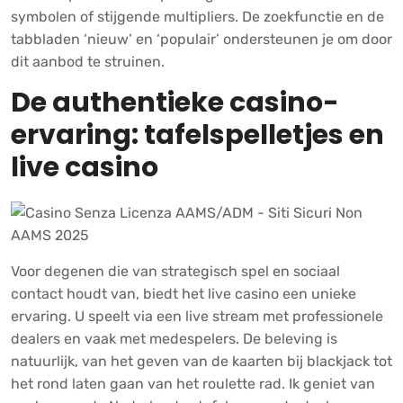
symbolen of stijgende multipliers. De zoekfunctie en de
tabbladen ‘nieuw’ en ‘populair’ ondersteunen je om door
dit aanbod te struinen.
De authentieke casino-
ervaring: tafelspelletjes en
live casino
Voor degenen die van strategisch spel en sociaal
contact houdt van, biedt het live casino een unieke
ervaring. U speelt via een live stream met professionele
dealers en vaak met medespelers. De beleving is
natuurlijk, van het geven van de kaarten bij blackjack tot
het rond laten gaan van het roulette rad. Ik geniet van