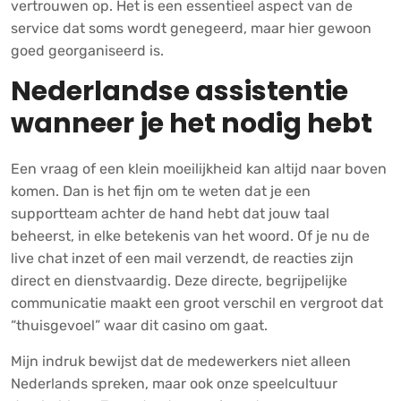
vertrouwen op. Het is een essentieel aspect van de
service dat soms wordt genegeerd, maar hier gewoon
goed georganiseerd is.
Nederlandse assistentie
wanneer je het nodig hebt
Een vraag of een klein moeilijkheid kan altijd naar boven
komen. Dan is het fijn om te weten dat je een
supportteam achter de hand hebt dat jouw taal
beheerst, in elke betekenis van het woord. Of je nu de
live chat inzet of een mail verzendt, de reacties zijn
direct en dienstvaardig. Deze directe, begrijpelijke
communicatie maakt een groot verschil en vergroot dat
“thuisgevoel” waar dit casino om gaat.
Mijn indruk bewijst dat de medewerkers niet alleen
Nederlands spreken, maar ook onze speelcultuur