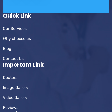
Quick Link
Our Services
Why choose us
Blog
Contact Us
Important Link
Doctors
Image Gallery
Video Gallery
Reviews