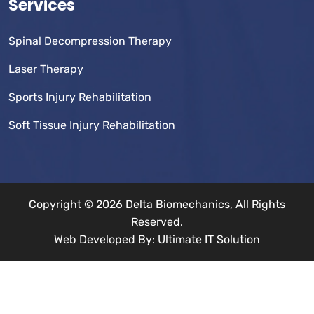
Services
Spinal Decompression Therapy
Laser Therapy
Sports Injury Rehabilitation
Soft Tissue Injury Rehabilitation
Copyright © 2026 Delta Biomechanics, All Rights
Reserved.
Web Developed By:
Ultimate IT Solution