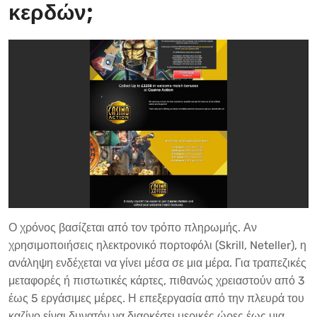
κερδών;
Ο χρόνος βασίζεται από τον τρόπο πληρωμής. Αν
χρησιμοποιήσεις ηλεκτρονικό πορτοφόλι (Skrill, Neteller), η
ανάληψη ενδέχεται να γίνει μέσα σε μια μέρα. Για τραπεζικές
μεταφορές ή πιστωτικές κάρτες, πιθανώς χρειαστούν από 3
έως 5 εργάσιμες μέρες. Η επεξεργασία από την πλευρά του
καζίνο είναι δυνατόν να διαρκέσει μερικές ώρες έως μια