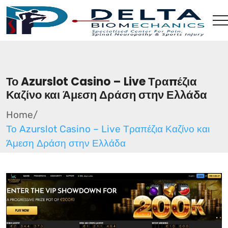
Το Azurslot Casino – Live Τραπέζια
Καζίνο και Άμεση Δράση στην Ελλάδα
Home
/
Το Azurslot Casino – Live Τραπέζια Καζίνο και
Άμεση Δράση στην Ελλάδα