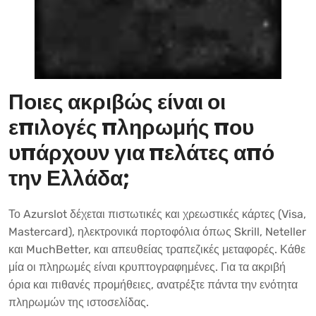
Ποιες ακριβώς είναι οι
επιλογές πληρωμής που
υπάρχουν για πελάτες από
την Ελλάδα;
Το Azurslot δέχεται πιστωτικές και χρεωστικές κάρτες (Visa,
Mastercard), ηλεκτρονικά πορτοφόλια όπως Skrill, Neteller
και MuchBetter, και απευθείας τραπεζικές μεταφορές. Κάθε
μία οι πληρωμές είναι κρυπτογραφημένες. Για τα ακριβή
όρια και πιθανές προμήθειες, ανατρέξτε πάντα την ενότητα
πληρωμών της ιστοσελίδας.