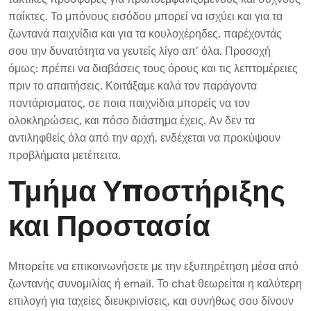
παίκτες. Το μπόνους εισόδου μπορεί να ισχύει και για τα
ζωντανά παιχνίδια και για τα κουλοχέρηδες, παρέχοντάς
σου την δυνατότητα να γευτείς λίγο απ’ όλα. Προσοχή
όμως: πρέπει να διαβάσεις τους όρους και τις λεπτομέρειες
πριν το απαιτήσεις. Κοιτάξαμε καλά τον παράγοντα
ποντάρισματος, σε ποια παιχνίδια μπορείς να τον
ολοκληρώσεις, και πόσο διάστημα έχεις. Αν δεν τα
αντιληφθείς όλα από την αρχή, ενδέχεται να προκύψουν
προβλήματα μετέπειτα.
Τμήμα Υποστήριξης
και Προστασία
Μπορείτε να επικοινωνήσετε με την εξυπηρέτηση μέσα από
ζωντανής συνομιλίας ή email. Το chat θεωρείται η καλύτερη
επιλογή για ταχείες διευκρινίσεις, και συνήθως σου δίνουν