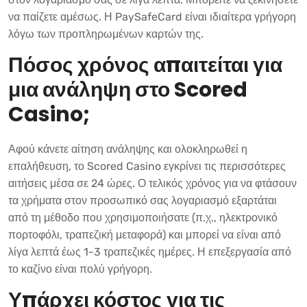
να παίζετε αμέσως. Η PaySafeCard είναι ιδιαίτερα γρήγορη
λόγω των προπληρωμένων καρτών της.
Πόσος χρόνος απαιτείται για
μια ανάληψη στο Scored
Casino;
Αφού κάνετε αίτηση ανάληψης και ολοκληρωθεί η
επαλήθευση, το Scored Casino εγκρίνει τις περισσότερες
αιτήσεις μέσα σε 24 ώρες. Ο τελικός χρόνος για να φτάσουν
τα χρήματα στον προσωπικό σας λογαριασμό εξαρτάται
από τη μέθοδο που χρησιμοποιήσατε (π.χ., ηλεκτρονικό
πορτοφόλι, τραπεζική μεταφορά) και μπορεί να είναι από
λίγα λεπτά έως 1-3 τραπεζικές ημέρες. Η επεξεργασία από
το καζίνο είναι πολύ γρήγορη.
Υπάρχει κόστος για τις