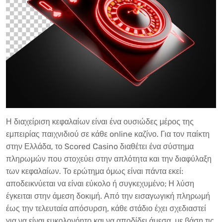
Η διαχείριση κεφαλαίων είναι ένα ουσιώδες μέρος της
εμπειρίας παιχνιδιού σε κάθε online καζίνο. Για τον παίκτη
στην Ελλάδα, το Scored Casino διαθέτει ένα σύστημα
πληρωμών που στοχεύει στην απλότητα και την διαφύλαξη
των κεφαλαίων. Το ερώτημα όμως είναι πάντα εκεί:
αποδεικνύεται να είναι εύκολο ή συγκεχυμένο; Η λύση
έγκειται στην άμεση δοκιμή. Από την εισαγωγική πληρωμή
έως την τελευταία απόσυρση, κάθε στάδιο έχει σχεδιαστεί
για να είναι ευκολονόητο και να αποδίδει άμεσα, με βάση τις