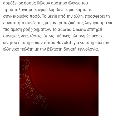
αρμόζει σε όσους θέλουν αυστηρό έλεγχο του
προϋπολογισμού, αφού λαμβάνετε μια κάρτα με
συγκεκριμένο ποσό. Το Skrill από την άλλη, προσφέρει τη
δυνατότητα σύνδεσης με τον τραπεζικό σας λογαριασμό για
πιο άμεση ροή χρημάτων. Το Scored Casino επιτηρεί
συνεχώς νέες τάσεις, όπως πιθανές πληρωμές μέσω
κινητού ή υπηρεσιών τύπου Revolut, για να υπηρετεί τον
ελληνικό πελάτη με την βέλτιστη δυνατή τεχνολογία.