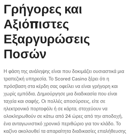
Γρήγορες και
Αξιόπιστες
Εξαργυρώσεις
Ποσών
Η φάση της ανάληψης είναι που δοκιμάζει ουσιαστικά μια
τραπεζική υπηρεσία. Το Scored Casino ξέρει ότι η
πρόσβαση στα κέρδη σας οφείλει να είναι γρήγορη και
χωρίς εμπόδια. Δημιούργησε μια διαδικασία που είναι
ταχεία και σαφής. Οι πολλές αποσύρσεις, είτε σε
ηλεκτρονικό πορτοφόλι ή σε κάρτα, στοχεύουν να
ολοκληρωθούν σε κάτω από 24 ώρες από την αποδοχή,
ένα ανταγωνιστικό χρονικό περιθώριο για τον κλάδο. Το
καζίνο ακολουθεί τα απαραίτητα διαδικασίες επαλήθευσης