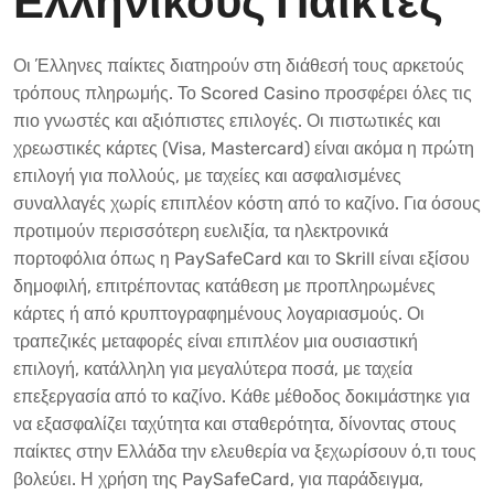
Ελληνικούς Παίκτες
Οι Έλληνες παίκτες διατηρούν στη διάθεσή τους αρκετούς
τρόπους πληρωμής. Το Scored Casino προσφέρει όλες τις
πιο γνωστές και αξιόπιστες επιλογές. Οι πιστωτικές και
χρεωστικές κάρτες (Visa, Mastercard) είναι ακόμα η πρώτη
επιλογή για πολλούς, με ταχείες και ασφαλισμένες
συναλλαγές χωρίς επιπλέον κόστη από το καζίνο. Για όσους
προτιμούν περισσότερη ευελιξία, τα ηλεκτρονικά
πορτοφόλια όπως η PaySafeCard και το Skrill είναι εξίσου
δημοφιλή, επιτρέποντας κατάθεση με προπληρωμένες
κάρτες ή από κρυπτογραφημένους λογαριασμούς. Οι
τραπεζικές μεταφορές είναι επιπλέον μια ουσιαστική
επιλογή, κατάλληλη για μεγαλύτερα ποσά, με ταχεία
επεξεργασία από το καζίνο. Κάθε μέθοδος δοκιμάστηκε για
να εξασφαλίζει ταχύτητα και σταθερότητα, δίνοντας στους
παίκτες στην Ελλάδα την ελευθερία να ξεχωρίσουν ό,τι τους
βολεύει. Η χρήση της PaySafeCard, για παράδειγμα,