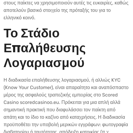
στους παίκτες να χρησιμοποιούν αυτές τις ευκαιρίες, καθώς
αποτελούν βασικό στοιχείο της πρόταξής του για το
ελληνικό κοινό.
Το Στάδιο
Επαλήθευσης
Λογαριασμού
Η διαδικασία επαλήθευσης λογαριασμού, ή αλλιώς KYC
(Know Your Customer), είναι απαραίτητο και αναπόσπαστο
μέρος της ασφαλούς τραπεζικής εμπειρίας στο Scored
Casino
scoredcasinoo.eu
. Πρόκειται για μια απλή αλλά
σημαντική πρακτική που διαφυλάσσει τον παίκτη από
απάτη και το ίδιο το καζίνο από καταχρήσεις. Η διαδικασία
προϋποθέτει την υποβολή μερικών εγγράφων: φωτογραφία
διαβατηρίου ή ταυτότητας, απόδειξη κατοικίας (π.χ.