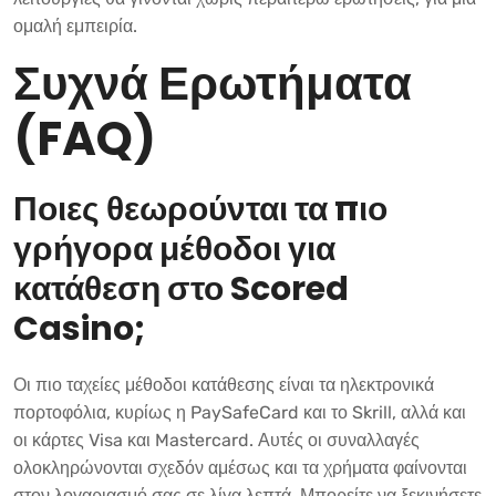
ομαλή εμπειρία.
Συχνά Ερωτήματα
(FAQ)
Ποιες θεωρούνται τα πιο
γρήγορα μέθοδοι για
κατάθεση στο Scored
Casino;
Οι πιο ταχείες μέθοδοι κατάθεσης είναι τα ηλεκτρονικά
πορτοφόλια, κυρίως η PaySafeCard και το Skrill, αλλά και
οι κάρτες Visa και Mastercard. Αυτές οι συναλλαγές
ολοκληρώνονται σχεδόν αμέσως και τα χρήματα φαίνονται
στον λογαριασμό σας σε λίγα λεπτά. Μπορείτε να ξεκινήσετε