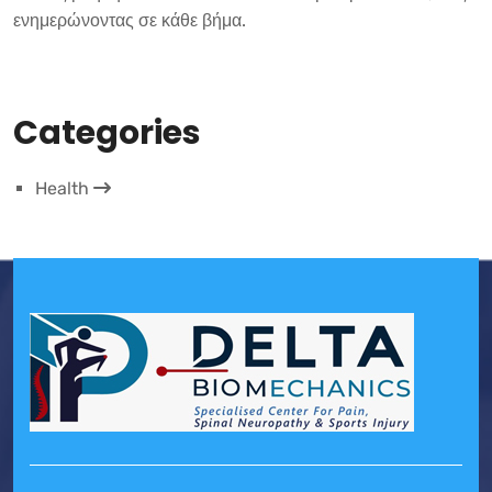
ενημερώνοντας σε κάθε βήμα.
Categories
Health