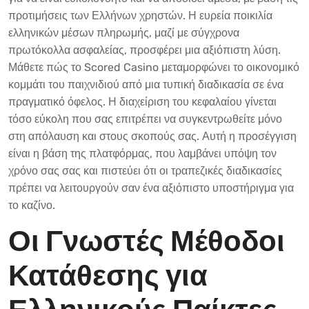
προτιμήσεις των Ελλήνων χρηστών. Η ευρεία ποικιλία
ελληνικών μέσων πληρωμής, μαζί με σύγχρονα
πρωτόκολλα ασφαλείας, προσφέρει μια αξιόπιστη λύση.
Μάθετε πώς το Scored Casino μεταμορφώνει το οικονομικό
κομμάτι του παιχνιδιού από μια τυπική διαδικασία σε ένα
πραγματικό όφελος. Η διαχείριση του κεφαλαίου γίνεται
τόσο εύκολη που σας επιτρέπει να συγκεντρωθείτε μόνο
στη απόλαυση και στους σκοπούς σας. Αυτή η προσέγγιση
είναι η βάση της πλατφόρμας, που λαμβάνει υπόψη τον
χρόνο σας σας και πιστεύει ότι οι τραπεζικές διαδικασίες
πρέπει να λειτουργούν σαν ένα αξιόπιστο υποστήριγμα για
το καζίνο.
Οι Γνωστές Μέθοδοι
Κατάθεσης για