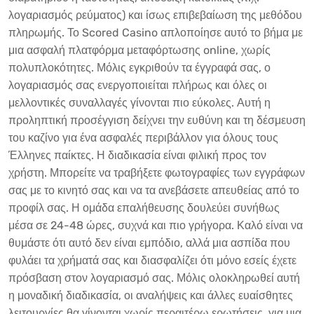
λογαριασμός ρεύματος) και ίσως επιβεβαίωση της μεθόδου
πληρωμής. Το Scored Casino απλοποίησε αυτό το βήμα με
μια ασφαλή πλατφόρμα μεταφόρτωσης online, χωρίς
πολυπλοκότητες. Μόλις εγκριθούν τα έγγραφά σας, ο
λογαριασμός σας ενεργοποιείται πλήρως και όλες οι
μελλοντικές συναλλαγές γίνονται πιο εύκολες. Αυτή η
προληπτική προσέγγιση δείχνει την ευθύνη και τη δέσμευση
του καζίνο για ένα ασφαλές περιβάλλον για όλους τους
Έλληνες παίκτες. Η διαδικασία είναι φιλική προς τον
χρήστη. Μπορείτε να τραβήξετε φωτογραφίες των εγγράφων
σας με το κινητό σας και να τα ανεβάσετε απευθείας από το
προφίλ σας. Η ομάδα επαλήθευσης δουλεύει συνήθως
μέσα σε 24-48 ώρες, συχνά και πιο γρήγορα. Καλό είναι να
θυμάστε ότι αυτό δεν είναι εμπόδιο, αλλά μια ασπίδα που
φυλάει τα χρήματά σας και διασφαλίζει ότι μόνο εσείς έχετε
πρόσβαση στον λογαριασμό σας. Μόλις ολοκληρωθεί αυτή
η μοναδική διαδικασία, οι αναλήψεις και άλλες ευαίσθητες
λειτουργίες θα γίνονται χωρίς περαιτέρω ερωτήσεις, για μια