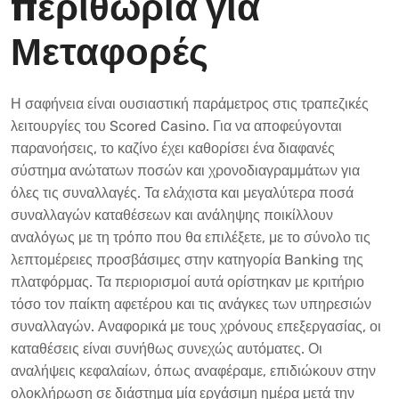
περιθώρια για
Μεταφορές
Η σαφήνεια είναι ουσιαστική παράμετρος στις τραπεζικές
λειτουργίες του Scored Casino. Για να αποφεύγονται
παρανοήσεις, το καζίνο έχει καθορίσει ένα διαφανές
σύστημα ανώτατων ποσών και χρονοδιαγραμμάτων για
όλες τις συναλλαγές. Τα ελάχιστα και μεγαλύτερα ποσά
συναλλαγών καταθέσεων και ανάληψης ποικίλλουν
αναλόγως με τη τρόπο που θα επιλέξετε, με το σύνολο τις
λεπτομέρειες προσβάσιμες στην κατηγορία Banking της
πλατφόρμας. Τα περιορισμοί αυτά ορίστηκαν με κριτήριο
τόσο τον παίκτη αφετέρου και τις ανάγκες των υπηρεσιών
συναλλαγών. Αναφορικά με τους χρόνους επεξεργασίας, οι
καταθέσεις είναι συνήθως συνεχώς αυτόματες. Οι
αναλήψεις κεφαλαίων, όπως αναφέραμε, επιδιώκουν στην
ολοκλήρωση σε διάστημα μία εργάσιμη ημέρα μετά την