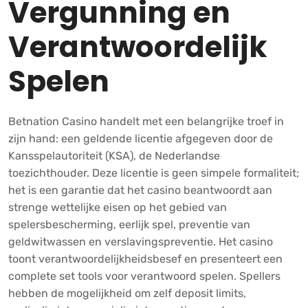
Vergunning en
Verantwoordelijk
Spelen
Betnation Casino handelt met een belangrijke troef in
zijn hand: een geldende licentie afgegeven door de
Kansspelautoriteit (KSA), de Nederlandse
toezichthouder. Deze licentie is geen simpele formaliteit;
het is een garantie dat het casino beantwoordt aan
strenge wettelijke eisen op het gebied van
spelersbescherming, eerlijk spel, preventie van
geldwitwassen en verslavingspreventie. Het casino
toont verantwoordelijkheidsbesef en presenteert een
complete set tools voor verantwoord spelen. Spellers
hebben de mogelijkheid om zelf deposit limits,