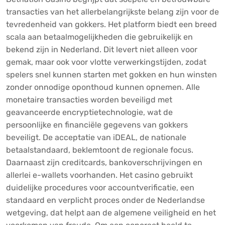
transacties van het allerbelangrijkste belang zijn voor de
tevredenheid van gokkers. Het platform biedt een breed
scala aan betaalmogelijkheden die gebruikelijk en
bekend zijn in Nederland. Dit levert niet alleen voor
gemak, maar ook voor vlotte verwerkingstijden, zodat
spelers snel kunnen starten met gokken en hun winsten
zonder onnodige oponthoud kunnen opnemen. Alle
monetaire transacties worden beveiligd met
geavanceerde encryptietechnologie, wat de
persoonlijke en financiële gegevens van gokkers
beveiligt. De acceptatie van iDEAL, de nationale
betaalstandaard, beklemtoont de regionale focus.
Daarnaast zijn creditcards, bankoverschrijvingen en
allerlei e-wallets voorhanden. Het casino gebruikt
duidelijke procedures voor accountverificatie, een
standaard en verplicht proces onder de Nederlandse
wetgeving, dat helpt aan de algemene veiligheid en het