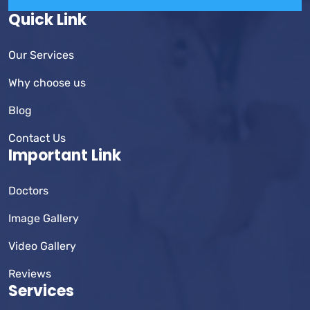
Quick Link
Our Services
Why choose us
Blog
Contact Us
Important Link
Doctors
Image Gallery
Video Gallery
Reviews
Services