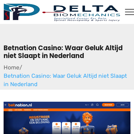
Betnation Casino: Waar Geluk Altijd
niet Slaapt in Nederland
Home
/
Betnation Casino: Waar Geluk Altijd niet Slaapt
in Nederland