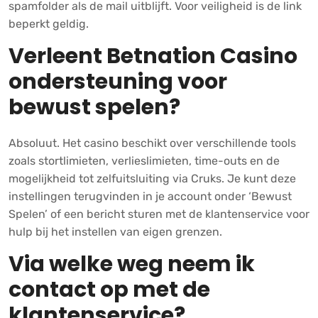
spamfolder als de mail uitblijft. Voor veiligheid is de link
beperkt geldig.
Verleent Betnation Casino
ondersteuning voor
bewust spelen?
Absoluut. Het casino beschikt over verschillende tools
zoals stortlimieten, verlieslimieten, time-outs en de
mogelijkheid tot zelfuitsluiting via Cruks. Je kunt deze
instellingen terugvinden in je account onder ‘Bewust
Spelen’ of een bericht sturen met de klantenservice voor
hulp bij het instellen van eigen grenzen.
Via welke weg neem ik
contact op met de
klantenservice?