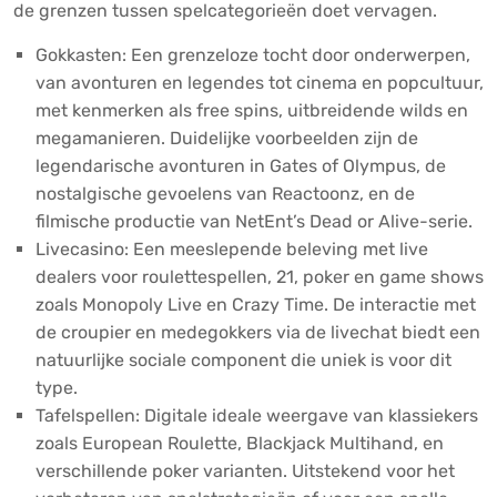
de grenzen tussen spelcategorieën doet vervagen.
Gokkasten: Een grenzeloze tocht door onderwerpen,
van avonturen en legendes tot cinema en popcultuur,
met kenmerken als free spins, uitbreidende wilds en
megamanieren. Duidelijke voorbeelden zijn de
legendarische avonturen in Gates of Olympus, de
nostalgische gevoelens van Reactoonz, en de
filmische productie van NetEnt’s Dead or Alive-serie.
Livecasino: Een meeslepende beleving met live
dealers voor roulettespellen, 21, poker en game shows
zoals Monopoly Live en Crazy Time. De interactie met
de croupier en medegokkers via de livechat biedt een
natuurlijke sociale component die uniek is voor dit
type.
Tafelspellen: Digitale ideale weergave van klassiekers
zoals European Roulette, Blackjack Multihand, en
verschillende poker varianten. Uitstekend voor het