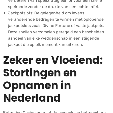
verbeteren van spelstrategieën of voor een snelle
spelronde zonder de drukte van een echte tafel.
Jackpotslots: De gelegenheid om levens
veranderende bedragen te winnen met oplopende
jackpotslots zoals Divine Fortune of vaste jackpots.
Deze spellen verzamelen geregeld een bescheiden
aandeel van elke weddenschap in een stijgende
jackpot die op elk moment kan uitkeren.
Zeker en Vloeiend:
Stortingen en
Opnamen in
Nederland
Betnation Casino begrijpt dat soepele en betrouwbare