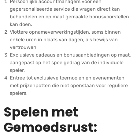
Persoonlijke accountmanagers voor een
gepersonaliseerde service die vragen direct kan
behandelen en op maat gemaakte bonusvoorstellen
kan doen.
Vlottere opnameverwerkingstijden, soms binnen
enkele uren in plaats van dagen, als bewijs van
vertrouwen.
Exclusieve cadeaus en bonusaanbiedingen op maat,
aangepast op het speelgedrag van de individuele
speler.
Entree tot exclusieve toernooien en evenementen
met prijzenpotten die niet openstaan voor reguliere
spelers.
Spelen met
Gemoedsrust: