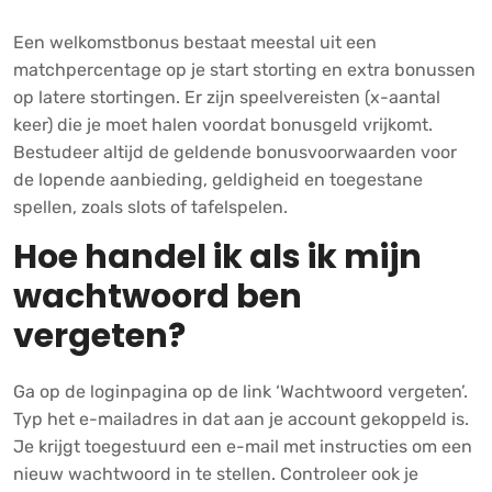
Een welkomstbonus bestaat meestal uit een
matchpercentage op je start storting en extra bonussen
op latere stortingen. Er zijn speelvereisten (x-aantal
keer) die je moet halen voordat bonusgeld vrijkomt.
Bestudeer altijd de geldende bonusvoorwaarden voor
de lopende aanbieding, geldigheid en toegestane
spellen, zoals slots of tafelspelen.
Hoe handel ik als ik mijn
wachtwoord ben
vergeten?
Ga op de loginpagina op de link ‘Wachtwoord vergeten’.
Typ het e-mailadres in dat aan je account gekoppeld is.
Je krijgt toegestuurd een e-mail met instructies om een
nieuw wachtwoord in te stellen. Controleer ook je