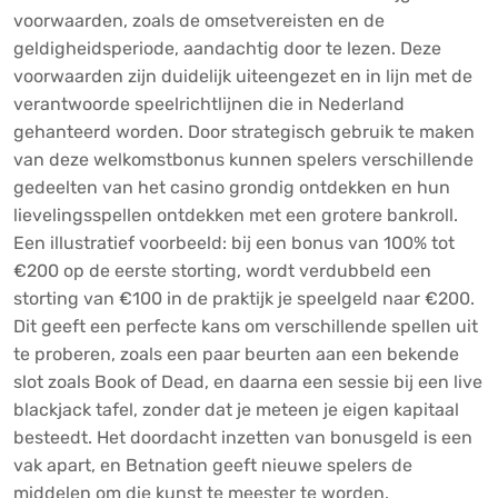
voorwaarden, zoals de omsetvereisten en de
geldigheidsperiode, aandachtig door te lezen. Deze
voorwaarden zijn duidelijk uiteengezet en in lijn met de
verantwoorde speelrichtlijnen die in Nederland
gehanteerd worden. Door strategisch gebruik te maken
van deze welkomstbonus kunnen spelers verschillende
gedeelten van het casino grondig ontdekken en hun
lievelingsspellen ontdekken met een grotere bankroll.
Een illustratief voorbeeld: bij een bonus van 100% tot
€200 op de eerste storting, wordt verdubbeld een
storting van €100 in de praktijk je speelgeld naar €200.
Dit geeft een perfecte kans om verschillende spellen uit
te proberen, zoals een paar beurten aan een bekende
slot zoals Book of Dead, en daarna een sessie bij een live
blackjack tafel, zonder dat je meteen je eigen kapitaal
besteedt. Het doordacht inzetten van bonusgeld is een
vak apart, en Betnation geeft nieuwe spelers de
middelen om die kunst te meester te worden.