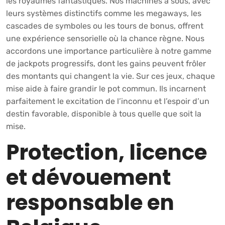
les royaumes fantastiques. Nos machines à sous, avec
leurs systèmes distinctifs comme les megaways, les
cascades de symboles ou les tours de bonus, offrent
une expérience sensorielle où la chance règne. Nous
accordons une importance particulière à notre gamme
de jackpots progressifs, dont les gains peuvent frôler
des montants qui changent la vie. Sur ces jeux, chaque
mise aide à faire grandir le pot commun. Ils incarnent
parfaitement le excitation de l’inconnu et l’espoir d’un
destin favorable, disponible à tous quelle que soit la
mise.
Protection, licence
et dévouement
responsable en