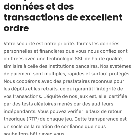
données et des
transactions de excellent
ordre
Votre sécurité est notre priorité. Toutes les données
personnelles et financières que vous nous confiez sont
chiffrées avec une technologie SSL de haute qualité,
similaire à celle des institutions bancaires. Nos systèmes
de paiement sont multiples, rapides et surtout protégés.
Nous coopérons avec des prestataires reconnus pour
les dépôts et les retraits, ce qui garantit l’intégrité de
vos transactions. L’équité de nos jeux est, elle, certifiée
par des tests aléatoires menés par des auditeurs
indépendants. Vous pouvez vérifier le taux de retour
théorique (RTP) de chaque jeu. Cette transparence est
un socle de la relation de confiance que nous
souhaitons bâtir avec vous.