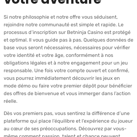
Si notre philosophie et notre offre vous séduisent,
rejoindre notre communauté est simple et rapide. Le
processus d’inscription sur Betninja Casino est protégé
et optimal. Il vous guide pas à pas. Quelques données de
base vous seront nécessaires, nécessaires pour vérifier
votre identité et votre âge, conformément à nos
obligations légales et à notre engagement pour un jeu
responsable. Une fois votre compte ouvert et confirmé,
vous pourrez immédiatement découvrir les jeux en
mode démo ou faire votre premier dépôt pour bénéficier
des offres de bienvenue et vous immerger dans l’action
réelle.
Dès vos premiers pas, vous sentirez la différence d’une
plateforme qui place l’équilibre et l’expérience du joueur
au cœur de ses préoccupations. Découvrez par vous-
même comment passion, talent et chance peuvent