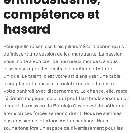
compétence et
hasard
Pour quelle raison ces trois piliers ? Étant donné qu’ils
définissent une session de jeu marquante. La passion
vous incite à explorer de nouveaux mondes, à vous
laisser saisir par des récits et à quêter cette fuite
unique. Le talent, c’est votre art d’analyser une table,
d’adapter votre mise à la roulette ou de administrer
votre bankroll avec discernement. La chance, elle, reste
l’élément magique, celui qui peut tout bouleverser en un
instant. La mission de Betninja Casino est de bâtir une
arène où ces forces se rencontrent. Nous ne sommes
pas une simple interface de transactions. Nous
souhaitons être un espace de divertissement pour les