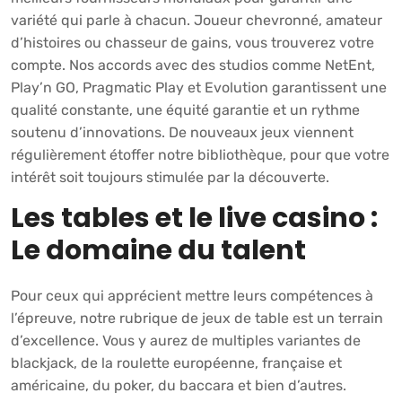
variété qui parle à chacun. Joueur chevronné, amateur
d’histoires ou chasseur de gains, vous trouverez votre
compte. Nos accords avec des studios comme NetEnt,
Play’n GO, Pragmatic Play et Evolution garantissent une
qualité constante, une équité garantie et un rythme
soutenu d’innovations. De nouveaux jeux viennent
régulièrement étoffer notre bibliothèque, pour que votre
intérêt soit toujours stimulée par la découverte.
Les tables et le live casino :
Le domaine du talent
Pour ceux qui apprécient mettre leurs compétences à
l’épreuve, notre rubrique de jeux de table est un terrain
d’excellence. Vous y aurez de multiples variantes de
blackjack, de la roulette européenne, française et
américaine, du poker, du baccara et bien d’autres.