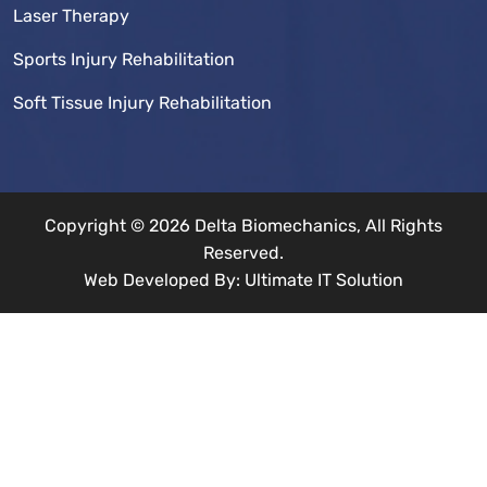
Laser Therapy
Sports Injury Rehabilitation
Soft Tissue Injury Rehabilitation
Copyright © 2026 Delta Biomechanics, All Rights
Reserved.
Web Developed By:
Ultimate IT Solution