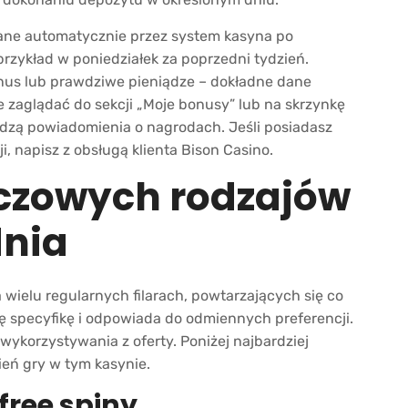
ane automatycznie przez system kasyna po
przykład w poniedziałek za poprzedni tydzień.
onus lub prawdziwe pieniądze – dokładne dane
e zaglądać do sekcji „Moje bonusy” lub na skrzynkę
dzą powiadomienia o nagrodach. Jeśli posiadasz
, napisz z obsługą klienta Bison Casino.
czowych rodzajów
nia
wielu regularnych filarach, powtarzających się co
ę specyfikę i odpowiada do odmiennych preferencji.
wykorzystywania z oferty. Poniżej najbardziej
ień gry w tym kasynie.
free spiny