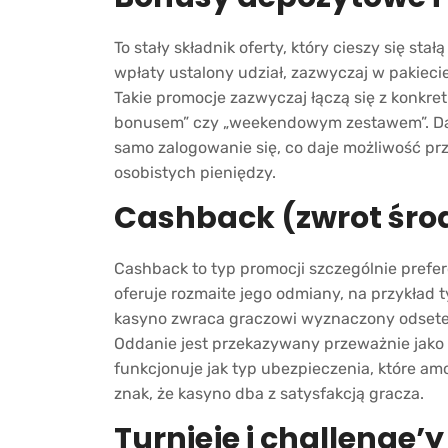
To stały składnik oferty, który cieszy się st
wpłaty ustalony udział, zazwyczaj w pakie
Takie promocje zazwyczaj łączą się z konkret
bonusem” czy „weekendowym zestawem”. Dar
samo zalogowanie się, co daje możliwość p
osobistych pieniędzy.
Cashback (zwrot śr
Cashback to typ promocji szczególnie pref
oferuje rozmaite jego odmiany, na przykład 
kasyno zwraca graczowi wyznaczony odsete
Oddanie jest przekazywany przeważnie jako
funkcjonuje jak typ ubezpieczenia, które am
znak, że kasyno dba z satysfakcją gracza.
Turnieje i challenge’y