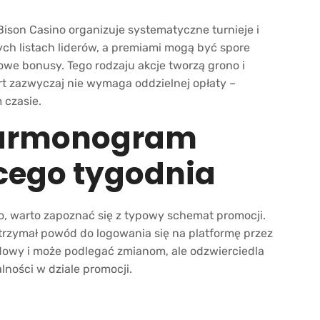
Bison Casino organizuje systematyczne turnieje i
ych listach liderów, a premiami mogą być spore
owe bonusy. Tego rodzaju akcje tworzą grono i
rt zazwyczaj nie wymaga oddzielnej opłaty –
 czasie.
harmonogram
cego tygodnia
o, warto zapoznać się z typowy schemat promocji.
trzymał powód do logowania się na platformę przez
adowy i może podlegać zmianom, ale odzwierciedla
lności w dziale promocji.