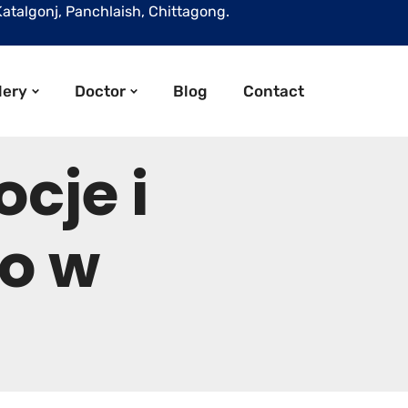
Katalgonj, Panchlaish, Chittagong.
lery
Doctor
Blog
Contact
cje i
no w