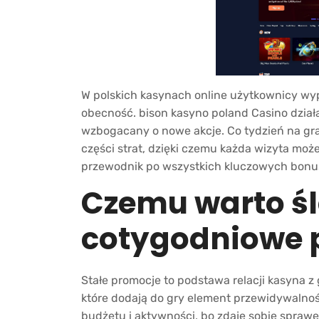
W polskich kasynach online użytkownicy wypa
obecność.
bison kasyno poland
Casino dział
wzbogacany o nowe akcje. Co tydzień na gr
części strat, dzięki czemu każda wizyta może
przewodnik po wszystkich kluczowych bonusac
Czemu warto śl
cotygodniowe 
Stałe promocje to podstawa relacji kasyna z
które dodają do gry element przewidywalnoś
budżetu i aktywności, bo zdaje sobie sprawę