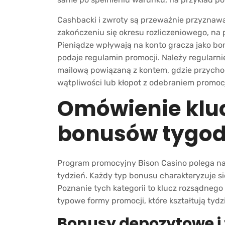
Cashbacki i zwroty są przeważnie przyznaw
zakończeniu się okresu rozliczeniowego, na 
Pieniądze wpływają na konto gracza jako b
podaje regulamin promocji. Należy regularni
mailową powiązaną z kontem, gdzie przycho
wątpliwości lub kłopot z odebraniem promocji
Omówienie klu
bonusów tygod
Program promocyjny Bison Casino polega na 
tydzień. Każdy typ bonusu charakteryzuje si
Poznanie tych kategorii to klucz rozsądnego 
typowe formy promocji, które kształtują tydz
Bonusy depozytowe i 