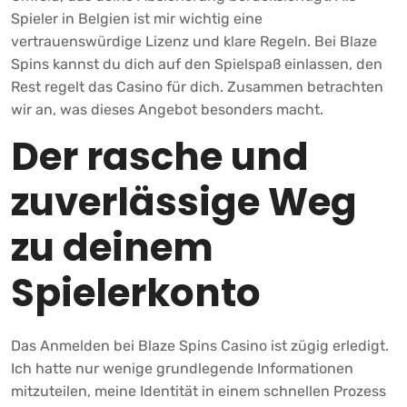
Spieler in Belgien ist mir wichtig eine
vertrauenswürdige Lizenz und klare Regeln. Bei Blaze
Spins kannst du dich auf den Spielspaß einlassen, den
Rest regelt das Casino für dich. Zusammen betrachten
wir an, was dieses Angebot besonders macht.
Der rasche und
zuverlässige Weg
zu deinem
Spielerkonto
Das Anmelden bei Blaze Spins Casino ist zügig erledigt.
Ich hatte nur wenige grundlegende Informationen
mitzuteilen, meine Identität in einem schnellen Prozess