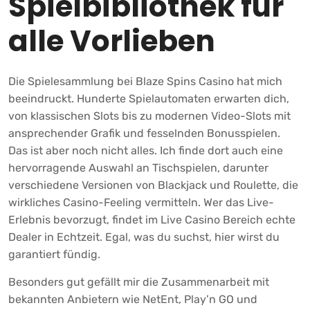
Spielbibliothek für
alle Vorlieben
Die Spielesammlung bei Blaze Spins Casino hat mich
beeindruckt. Hunderte Spielautomaten erwarten dich,
von klassischen Slots bis zu modernen Video-Slots mit
ansprechender Grafik und fesselnden Bonusspielen.
Das ist aber noch nicht alles. Ich finde dort auch eine
hervorragende Auswahl an Tischspielen, darunter
verschiedene Versionen von Blackjack und Roulette, die
wirkliches Casino-Feeling vermitteln. Wer das Live-
Erlebnis bevorzugt, findet im Live Casino Bereich echte
Dealer in Echtzeit. Egal, was du suchst, hier wirst du
garantiert fündig.
Besonders gut gefällt mir die Zusammenarbeit mit
bekannten Anbietern wie NetEnt, Play’n GO und