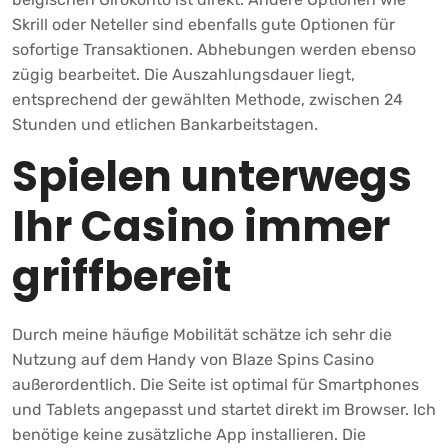
Skrill oder Neteller sind ebenfalls gute Optionen für
sofortige Transaktionen. Abhebungen werden ebenso
zügig bearbeitet. Die Auszahlungsdauer liegt,
entsprechend der gewählten Methode, zwischen 24
Stunden und etlichen Bankarbeitstagen.
Spielen unterwegs
Ihr Casino immer
griffbereit
Durch meine häufige Mobilität schätze ich sehr die
Nutzung auf dem Handy von Blaze Spins Casino
außerordentlich. Die Seite ist optimal für Smartphones
und Tablets angepasst und startet direkt im Browser. Ich
benötige keine zusätzliche App installieren. Die