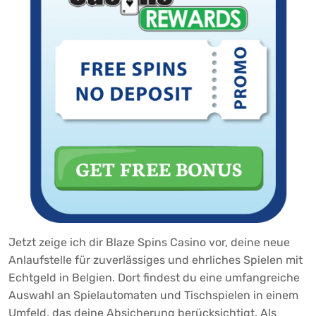
Jetzt zeige ich dir
Blaze Spins Casino
vor, deine neue
Anlaufstelle für zuverlässiges und ehrliches Spielen mit
Echtgeld in Belgien. Dort findest du eine umfangreiche
Auswahl an Spielautomaten und Tischspielen in einem
Umfeld, das deine Absicherung berücksichtigt. Als