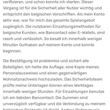
verifizieren, und schon konnte ich starten. Dieser
Vorgang ist für die Sicherheit aller Nutzer wichtig und
entspricht den belgischen Vorschriften. Als mein Konto
aktiv war, war für mich das gesamte Spielangebot
zugänglich. Die nutzbaren Einzahlungsmethoden für
belgische Kunden, wie Bancontact oder E-Wallets, sind
rasch und verlässlich. So besaß ich innerhalb weniger
Minuten Guthaben auf meinem Konto und konnte
beginnen.
Die Bestätigung ist problemlos und sichert alle
Beteiligten. Ich hatte die Auflage, eine Kopie meines
Personalausweises und einen gegenwärtigen
Wohnsitznachweis hochzuladen. Das Sicherheitsteam
prüfte meine Unterlagen binnen eines Werktages
innerhalb weniger Stunden. Für Einzahlungen benutze
ich am liebsten Bancontact. Die Summen sind
unverzüglich verfügbar und die Verbindung zu meinem
belgischen Girokonto ist direkt. Andere Optionen wie