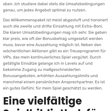
oben. Ich studiere dabei stets die Umsatzbedingungen
genau, um jedes Angebot optimal zu nutzen.
Das Willkommenspaket ist meist abgestuft und honoriert
auch die zweite und dritte Einzahlung mit Extra-Boni.
Die klaren Umsatzbedingungen mag ich sehr. Sie geben
klar preis, wie oft der Bonusbetrag umgesetzt werden
muss, bevor eine Auszahlung möglich ist. Neben den
wöchentlichen Aktionen gibt es ein Treueprogramm für
VIPs, das mein kontinuierliches Spiel vergütet. Durch
getätigte Einsätze gelange ich in Levels auf und
bekomme Zugang zu maßgeschneiderten
Bonusangeboten, erhöhten Auszahlungslimits und
manchmal einem persönlichen Ansprechpartner. Es ist
ein gutes Gefühl, für mein Spiel geschätzt zu werden.
Eine vielfältige