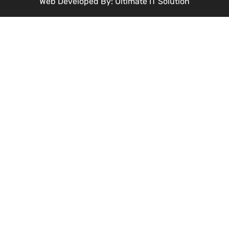
Web Developed By:
Ultimate IT Solution