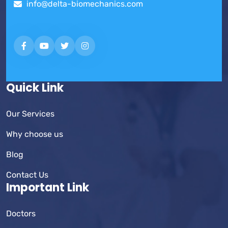
info@delta-biomechanics.com
Quick Link
Our Services
Why choose us
Blog
Contact Us
Important Link
Doctors