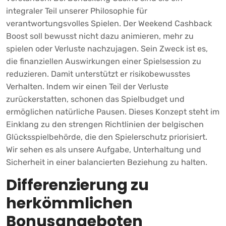
integraler Teil unserer Philosophie für
verantwortungsvolles Spielen. Der Weekend Cashback
Boost soll bewusst nicht dazu animieren, mehr zu
spielen oder Verluste nachzujagen. Sein Zweck ist es,
die finanziellen Auswirkungen einer Spielsession zu
reduzieren. Damit unterstützt er risikobewusstes
Verhalten. Indem wir einen Teil der Verluste
zurückerstatten, schonen das Spielbudget und
ermöglichen natürliche Pausen. Dieses Konzept steht im
Einklang zu den strengen Richtlinien der belgischen
Glücksspielbehörde, die den Spielerschutz priorisiert.
Wir sehen es als unsere Aufgabe, Unterhaltung und
Sicherheit in einer balancierten Beziehung zu halten.
Differenzierung zu
herkömmlichen
Bonusangeboten