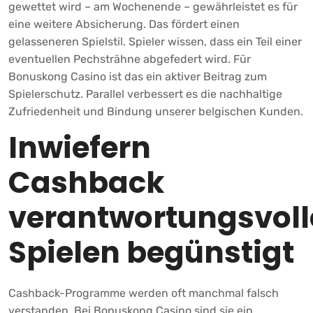
gewettet wird – am Wochenende – gewährleistet es für
eine weitere Absicherung. Das fördert einen
gelasseneren Spielstil. Spieler wissen, dass ein Teil einer
eventuellen Pechsträhne abgefedert wird. Für
Bonuskong Casino ist das ein aktiver Beitrag zum
Spielerschutz. Parallel verbessert es die nachhaltige
Zufriedenheit und Bindung unserer belgischen Kunden.
Inwiefern
Cashback
verantwortungsvoll
Spielen begünstigt
Cashback-Programme werden oft manchmal falsch
verstanden. Bei Bonuskong Casino sind sie ein