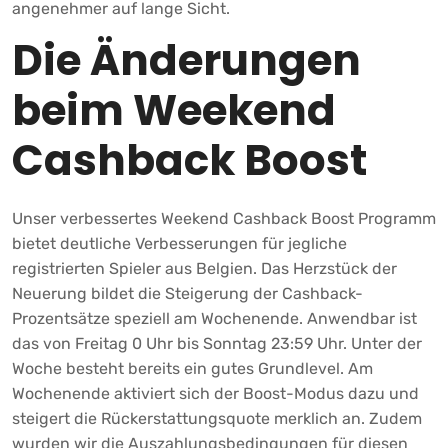
angenehmer auf lange Sicht.
Die Änderungen
beim Weekend
Cashback Boost
Unser verbessertes Weekend Cashback Boost Programm
bietet deutliche Verbesserungen für jegliche
registrierten Spieler aus Belgien. Das Herzstück der
Neuerung bildet die Steigerung der Cashback-
Prozentsätze speziell am Wochenende. Anwendbar ist
das von Freitag 0 Uhr bis Sonntag 23:59 Uhr. Unter der
Woche besteht bereits ein gutes Grundlevel. Am
Wochenende aktiviert sich der Boost-Modus dazu und
steigert die Rückerstattungsquote merklich an. Zudem
wurden wir die Auszahlungsbedingungen für diesen