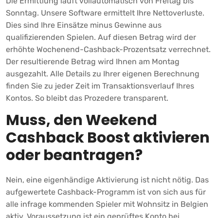
Die Ermittlung läuft vollautomatisch von Freitag bis
Sonntag. Unsere Software ermittelt Ihre Nettoverluste.
Dies sind Ihre Einsätze minus Gewinne aus
qualifizierenden Spielen. Auf diesen Betrag wird der
erhöhte Wochenend-Cashback-Prozentsatz verrechnet.
Der resultierende Betrag wird Ihnen am Montag
ausgezahlt. Alle Details zu Ihrer eigenen Berechnung
finden Sie zu jeder Zeit im Transaktionsverlauf Ihres
Kontos. So bleibt das Prozedere transparent.
Muss, den Weekend
Cashback Boost aktivieren
oder beantragen?
Nein, eine eigenhändige Aktivierung ist nicht nötig. Das
aufgewertete Cashback-Programm ist von sich aus für
alle infrage kommenden Spieler mit Wohnsitz in Belgien
aktiv. Voraussetzung ist ein geprüftes Konto bei