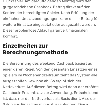
Glücksspiel. Am darauffolgenden Montag wird der
gutgeschriebene Cashback-Betrag direkt auf den
Konten der berechtigten Spieler. Nach Erfüllung der
einfachen Umsatzbedingungen kann dieser Betrag für
weitere Einsätze eingesetzt oder ausgezahlt werden.
Dieser problemlose Ablauf garantiert maximalen
Komfort.
Einzelheiten zur
Berechnungsmethode
Die Berechnung des Weekend Cashback basiert auf
einer klaren Regel. Von den gesamten Einsätzen eines
Spielers im Wochenendzeitraum zieht das System alle
ausgezahlten Gewinne ab. So ergibt sich der
Nettoverlust. Auf diesen Betrag wird dann der erhöhte
Cashback-Prozentsatz zur Anwendung. Entscheidend
ist, dass nur der Nettoverlust als Basis dient. Also der
Saldo aus Einsätzen minus Auszahlungen. Diese