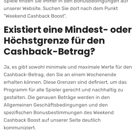
Spiele finden Sie immer in den Bonusbedingungen auf
unserer Website. Suchen Sie dort nach dem Punkt
“Weekend Cashback Boost”.
Existiert eine Mindest- oder
Höchstgrenze für den
Cashback-Betrag?
Ja, es gibt sowohl minimale und maximale Werte für den
Cashback-Betrag, den Sie an einem Wochenende
erhalten können. Diese Grenzen sind definiert, um das
Programm für alle Spieler gerecht und nachhaltig zu
gestalten. Die genauen Beträge werden in den
Allgemeinen Geschäftsbedingungen und den
spezifischen Bonusbestimmungen des Weekend
Cashback Boost auf unserer Seite deutlich
kommuniziert.