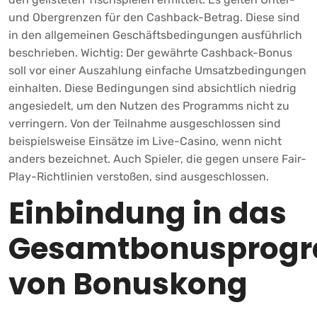
und Obergrenzen für den Cashback-Betrag. Diese sind
in den allgemeinen Geschäftsbedingungen ausführlich
beschrieben. Wichtig: Der gewährte Cashback-Bonus
soll vor einer Auszahlung einfache Umsatzbedingungen
einhalten. Diese Bedingungen sind absichtlich niedrig
angesiedelt, um den Nutzen des Programms nicht zu
verringern. Von der Teilnahme ausgeschlossen sind
beispielsweise Einsätze im Live-Casino, wenn nicht
anders bezeichnet. Auch Spieler, die gegen unsere Fair-
Play-Richtlinien verstoßen, sind ausgeschlossen.
Einbindung in das
Gesamtbonusprog
von Bonuskong