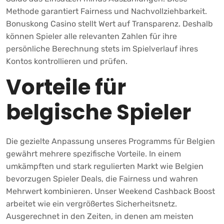
Methode garantiert Fairness und Nachvollziehbarkeit.
Bonuskong Casino stellt Wert auf Transparenz. Deshalb
können Spieler alle relevanten Zahlen für ihre
persönliche Berechnung stets im Spielverlauf ihres
Kontos kontrollieren und prüfen.
Vorteile für
belgische Spieler
Die gezielte Anpassung unseres Programms für Belgien
gewährt mehrere spezifische Vorteile. In einem
umkämpften und stark regulierten Markt wie Belgien
bevorzugen Spieler Deals, die Fairness und wahren
Mehrwert kombinieren. Unser Weekend Cashback Boost
arbeitet wie ein vergrößertes Sicherheitsnetz.
Ausgerechnet in den Zeiten, in denen am meisten