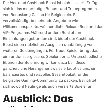
Der Weekend Cashback Boost ist nicht isoliert. Er fügt
sich in das mehrstufige Bonus- und Treueprogramm
von Bonuskong Casino für Belgien ein. Er
vervollständigt bestehende Angebote wie
Willkommenspakete, wöchentliche Reload-Boni und das
VIP-Programm. Während andere Boni oft an
Einzahlungen gebunden sind, bietet der Cashback
Boost einen nützlichen Ausgleich unabhängig von
weiteren Geldeingängen. Für treue Spieler bringt das
ein rundum sorgloseres Spielerlebnis. Unterschiedliche
Ebenen der Belohnung wirken dazu bei. Diese
ganzheitliche Herangehensweise erlaubt es uns, ein
balanciertes und reizvolles Gesamtpaket für die
belgische Gaming-Community zu packen. Es richtet
sich sowohl Neulinge als auch versierte Spieler an.
Ausblick: Das