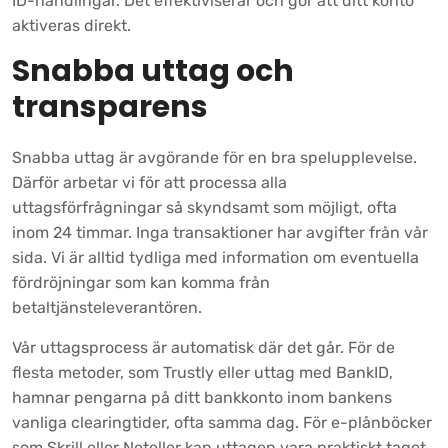
ID-handlingar. Det effektiviserar och gör att ditt konto
aktiveras direkt.
Snabba uttag och
transparens
Snabba uttag är avgörande för en bra spelupplevelse.
Därför arbetar vi för att processa alla
uttagsförfrågningar så skyndsamt som möjligt, ofta
inom 24 timmar. Inga transaktioner har avgifter från vår
sida. Vi är alltid tydliga med information om eventuella
fördröjningar som kan komma från
betaltjänsteleverantören.
Vår uttagsprocess är automatisk där det går. För de
flesta metoder, som Trustly eller uttag med BankID,
hamnar pengarna på ditt bankkonto inom bankens
vanliga clearingtider, ofta samma dag. För e-plånböcker
som Skrill eller Neteller kan uttagen vara praktiskt taget