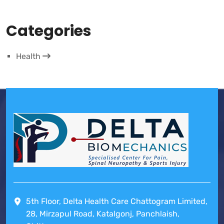
Categories
Health
5th Floor, Delta Health Care Chattogram Limited,
28, Mirzapul Road, Katalgonj, Panchlaish,