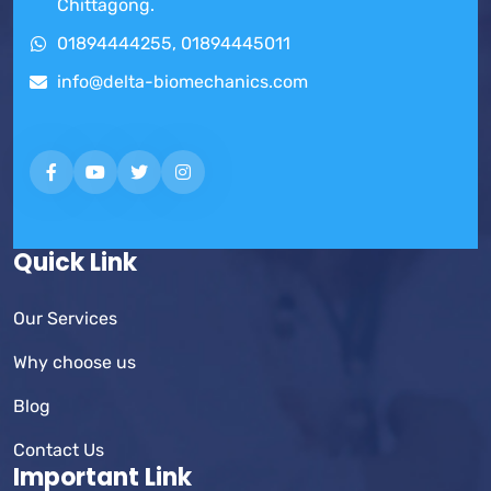
Chittagong.
01894444255, 01894445011
info@delta-biomechanics.com
Quick Link
Our Services
Why choose us
Blog
Contact Us
Important Link