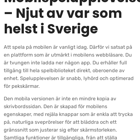
– Njut av var som
helst i Sverige
Att spela på mobilen är vanligt idag. Därför vi satsat på
en plattform som är utmärkt i mobilens webbläsare. Du
är tvungen inte ladda ner någon app. Du erhåller full
tillgång till hela spelbiblioteket direkt, oberoende av
enhet. Spelupplevelsen är snabb, lyhörd och optimerad
för pekskärmar.
Den mobila versionen är inte en mindre kopia av
skrivbordssidan. Den är skapad för mobilens
egenskaper, med rejäla knappar som är enkla att trycka
på, naturliga sveprörelser för att bläddra och ett
gränssnitt som justerar sig efter skärmstorleken.
Samtliga funktioner är tillgängliga, från att ställa