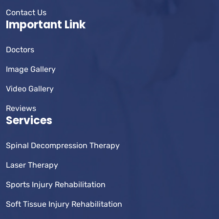
Contact Us
Important Link
Doctors
Image Gallery
Video Gallery
Reviews
Services
Spinal Decompression Therapy
Laser Therapy
Sports Injury Rehabilitation
Soft Tissue Injury Rehabilitation