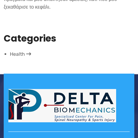
ξεκαθάρισε το κεφάλι.
Categories
Health