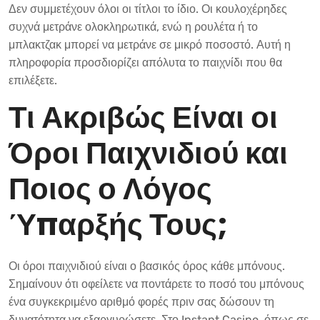
Δεν συμμετέχουν όλοι οι τίτλοι το ίδιο. Οι κουλοχέρηδες
συχνά μετράνε ολοκληρωτικά, ενώ η ρουλέτα ή το
μπλακτζακ μπορεί να μετράνε σε μικρό ποσοστό. Αυτή η
πληροφορία προσδιορίζει απόλυτα το παιχνίδι που θα
επιλέξετε.
Τι Ακριβώς Είναι οι
Όροι Παιχνιδιού και
Ποιος ο Λόγος
Ύπαρξής Τους;
Οι όροι παιχνιδιού είναι ο βασικός όρος κάθε μπόνους.
Σημαίνουν ότι οφείλετε να ποντάρετε το ποσό του μπόνους
ένα συγκεκριμένο αριθμό φορές πριν σας δώσουν τη
δυνατότητα να εξαργυρώσετε. Στο Instant Casino, όπως σε