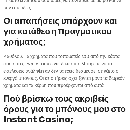
Γι’ αυτό είναι τόσο ουσιώδες να ποντάρεις με μέτρο και να
μην σπεύδεις.
Οι απαιτήσεις υπάρχουν και
για κατάθεση πραγματικού
χρήματος;
Καθόλου. Τα χρήματα που τοποθετείς εσύ από την κάρτα
σου ή το e-wallet σου είναι δικά σου. Μπορείτε να τα
εκτελέσεις ανάληψη αν δεν τα έχεις δεσμεύσει σε κάποιο
ενεργό μπόνους. Οι απαιτήσεις σχετίζονται μόνο τα δωρεάν
χρήματα και τα κέρδη που προέρχονται από αυτά.
Πού βρίσκω τους ακριβείς
όρους για το μπόνους μου στο
Instant Casino;