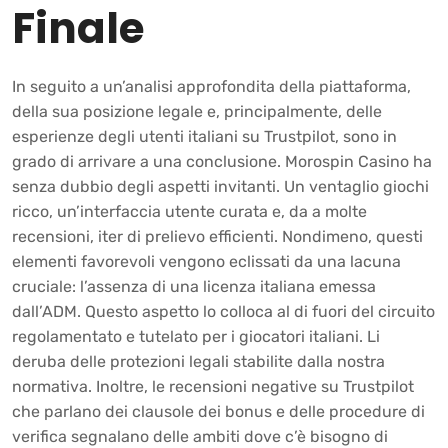
Finale
In seguito a un’analisi approfondita della piattaforma,
della sua posizione legale e, principalmente, delle
esperienze degli utenti italiani su Trustpilot, sono in
grado di arrivare a una conclusione. Morospin Casino ha
senza dubbio degli aspetti invitanti. Un ventaglio giochi
ricco, un’interfaccia utente curata e, da a molte
recensioni, iter di prelievo efficienti. Nondimeno, questi
elementi favorevoli vengono eclissati da una lacuna
cruciale: l’assenza di una licenza italiana emessa
dall’ADM. Questo aspetto lo colloca al di fuori del circuito
regolamentato e tutelato per i giocatori italiani. Li
deruba delle protezioni legali stabilite dalla nostra
normativa. Inoltre, le recensioni negative su Trustpilot
che parlano dei clausole dei bonus e delle procedure di
verifica segnalano delle ambiti dove c’è bisogno di