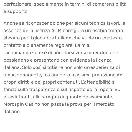
perfezionare, specialmente in termini di comprensibilità
e supporto.
Anche se riconoscendo che per alcuni tecnica lavori, la
assenza della licenza ADM configura un rischio troppo
elevato per il giocatore italiano che vuole un contesto
protetto e pienamente regolare. La mia
raccomandazione è di orientarsi verso operatori che
possiedono e presentano con evidenza la licenza
italiana. Solo così si ottiene non solo un’esperienza di
gioco appagante, ma anche la massima protezione dei
propri diritti e dei propri contenuti. L’attendibilità si
fonda sulla trasparenza e sul rispetto della regola. Su
questi fronti, alla stregua di quanto ho esaminato,
Morospin Casino non passa la prova per il mercato
italiano.