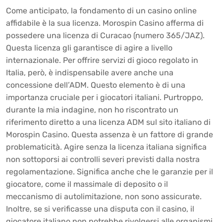
Come anticipato, la fondamento di un casino online
affidabile è la sua licenza. Morospin Casino afferma di
possedere una licenza di Curacao (numero 365/JAZ).
Questa licenza gli garantisce di agire a livello
internazionale. Per offrire servizi di gioco regolato in
Italia, però, è indispensabile avere anche una
concessione dell’ADM. Questo elemento è di una
importanza cruciale per i giocatori italiani. Purtroppo,
durante la mia indagine, non ho riscontrato un
riferimento diretto a una licenza ADM sul sito italiano di
Morospin Casino. Questa assenza è un fattore di grande
problematicità. Agire senza la licenza italiana significa
non sottoporsi ai controlli severi previsti dalla nostra
regolamentazione. Significa anche che le garanzie per il
giocatore, come il massimale di deposito o il
meccanismo di autolimitazione, non sono assicurate.
Inoltre, se si verificasse una disputa con il casino, il
giocatore italiano non potrebbe rivolgersi alle organismi