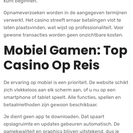
kunt beginnen.
Opnameverzoeken worden in de aangegeven termijnen
verwerkt. Het casino streeft ernaar betalingen vlot te
laten plaatsvinden, wat wijst op professionaliteit. Voor
gewone transacties worden geen onzichtbare kosten.
Mobiel Gamen: Top
Casino Op Reis
De ervaring op mobiel is een prioriteit. De website schikt
zich vlekkeloos aan elk scherm aan, of u nu op een
smartphone of tablet speelt. Alle functies, spellen en
betaalmethoden zijn gewoon beschikbaar.
Je dient geen app te downloaden. Dat spaart
opslagruimte en updates gebeuren automatisch. De
gamekwaliteit en graphics blijven uitstekend, dus je