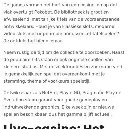
De games vormen het hart van een casino, en op dat
vlak overtuigt Pokobet. De bibliotheek is groot en
afwisselend, met talrijke titels van de vooraanstaande
ontwikkelaars. Houd je van klassieke slots, moderne
video slots met uitgebreide bonussen, of tafelspelen?
Je ontdekt het hier allemaal.
Neem rustig de tijd om de collectie te doorzoeken. Naast
de populaire hits staan er ook originele spellen van
kleinere studios. Met de zoekfuncties en zoekoptie vind
je gemakkelijk een spel dat overeenkomt met je
stemming, thema of voorkeurs speelstijl.
Ontwikkelaars als NetEnt, Play’n GO, Pragmatic Play en
Evolution staan garant voor goede gameplay en
indrukwekkende graphics. Elke week zijn er nieuwe
spellen beschikbaar, dus het gamma blijft actueel.