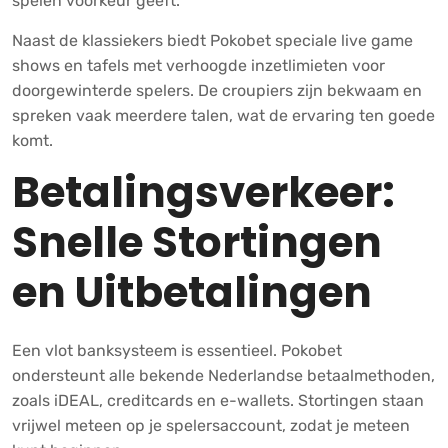
spelen voorkeur geeft.
Naast de klassiekers biedt Pokobet speciale live game
shows en tafels met verhoogde inzetlimieten voor
doorgewinterde spelers. De croupiers zijn bekwaam en
spreken vaak meerdere talen, wat de ervaring ten goede
komt.
Betalingsverkeer:
Snelle Stortingen
en Uitbetalingen
Een vlot banksysteem is essentieel. Pokobet
ondersteunt alle bekende Nederlandse betaalmethoden,
zoals iDEAL, creditcards en e-wallets. Stortingen staan
vrijwel meteen op je spelersaccount, zodat je meteen