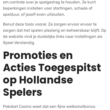
om controle over je spelgedrag te houden. Je kunt
beperkingen instellen voor stortingen, schade of
spelduur, of jezelf even uitsluiten.
Benut deze tools vooral. Ze zorgen ervoor ervoor te
zorgen dat het spelen plezierig en beheersbaar blijft. Op
de website vind je duidelijke links naar instellingen als
Speel Verstandig.
Promoties en
Acties Toegespitst
op Hollandse
Spelers
Pokobet Casino weet dat een fijne welkomstbonus