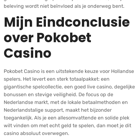
beleving wordt
niet
beïnvloed als je onderweg bent.
Mijn Eindconclusie
over Pokobet
Casino
Pokobet Casino is een uitstekende keuze voor Hollandse
spelers. Het levert een sterk totaalpakket: een
gigantische spelcollectie, een goed live casino, degelijke
bonussen en stevige veiligheid. De focus op de
Nederlandse markt, met de lokale betaalmethoden en
Nederlandstalige support, maakt het bijzonder
toegankelijk. Als je een allesomvattende en solide plek
wilt vinden om met echt geld te spelen, dan moet je dit
casino absoluut overwegen.