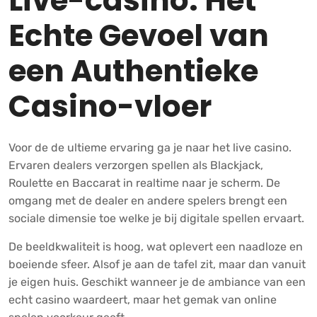
Live-casino: Het
Echte Gevoel van
een Authentieke
Casino-vloer
Voor de de ultieme ervaring ga je naar het live casino.
Ervaren dealers verzorgen spellen als Blackjack,
Roulette en Baccarat in realtime naar je scherm. De
omgang met de dealer en andere spelers brengt een
sociale dimensie toe welke je bij digitale spellen ervaart.
De beeldkwaliteit is hoog, wat oplevert een naadloze en
boeiende sfeer. Alsof je aan de tafel zit, maar dan vanuit
je eigen huis. Geschikt wanneer je de ambiance van een
echt casino waardeert, maar het gemak van online