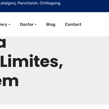
Katalgonj, Panchlaish, Chittagong.
lery
Doctor
Blog
Contact
a
Limites,
Sem