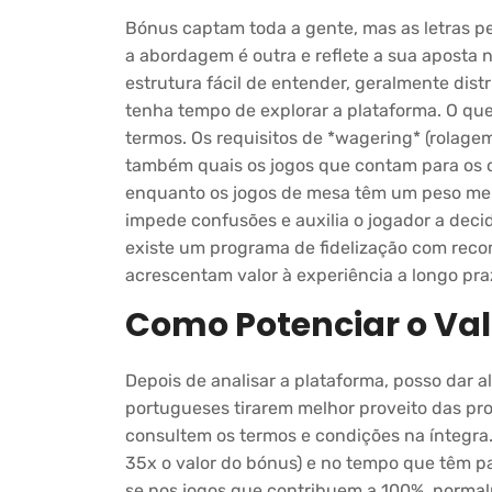
Bónus captam toda a gente, mas as letras p
a abordagem é outra e reflete a sua aposta
estrutura fácil de entender, geralmente dist
tenha tempo de explorar a plataforma. O que
termos. Os requisitos de *wagering* (rolagem
também quais os jogos que contam para os cu
enquanto os jogos de mesa têm um peso meno
impede confusões e auxilia o jogador a decid
existe um programa de fidelização com rec
acrescentam valor à experiência a longo pra
Como Potenciar o Val
Depois de analisar a plataforma, posso dar
portugueses tirarem melhor proveito das pro
consultem os termos e condições na íntegra.
35x o valor do bónus) e no tempo que têm p
se nos jogos que contribuem a 100%, normalm