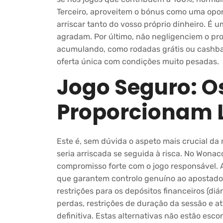
Terceiro, aproveitem o bónus como uma oport
arriscar tanto do vosso próprio dinheiro. É 
agradam. Por último, não negligenciem o pr
acumulando, como rodadas grátis ou cashba
oferta única com condições muito pesadas.
Jogo Seguro: Os
Proporcionam 
Este é, sem dúvida o aspeto mais crucial da 
seria arriscada se seguida à risca. No Won
compromisso forte com o jogo responsável. 
que garantem controlo genuíno ao apostador
restrições para os depósitos financeiros (diá
perdas, restrições de duração da sessão e a
definitiva. Estas alternativas não estão es