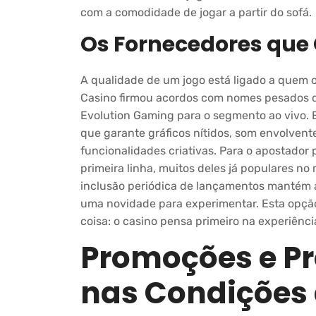
com a comodidade de jogar a partir do sofá.
Os Fornecedores que
A qualidade de um jogo está ligado a quem 
Casino firmou acordos com nomes pesados do
Evolution Gaming para o segmento ao vivo. E
que garante gráficos nítidos, som envolvente
funcionalidades criativas. Para o apostador p
primeira linha, muitos deles já populares no
inclusão periódica de lançamentos mantém a
uma novidade para experimentar. Esta opçã
coisa: o casino pensa primeiro na experiênc
Promoções e P
nas Condições