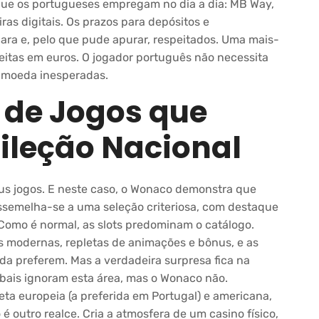
e os portugueses empregam no dia a dia: MB Way,
ras digitais. Os prazos para depósitos e
ra e, pelo que pude apurar, respeitados. Uma mais-
feitas em euros. O jogador português não necessita
 moeda inesperadas.
 de Jogos que
dileção Nacional
eus jogos. E neste caso, o Wonaco demonstra que
ssemelha-se a uma seleção criteriosa, com destaque
. Como é normal, as slots predominam o catálogo.
s modernas, repletas de animações e bônus, e as
da preferem. Mas a verdadeira surpresa fica na
obais ignoram esta área, mas o Wonaco não.
eta europeia (a preferida em Portugal) e americana,
é outro realce. Cria a atmosfera de um casino físico,