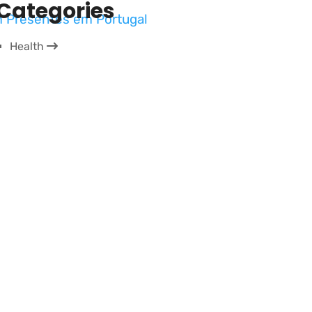
Categories
m Presentes em Portugal
Health