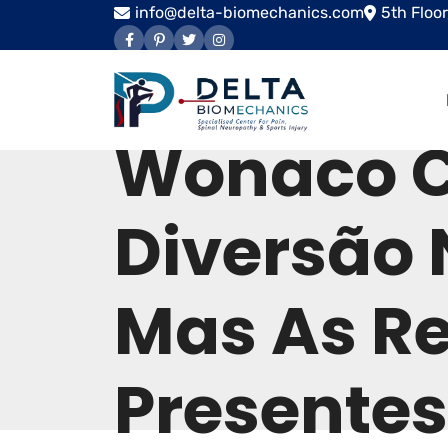
info@delta-biomechanics.com
5th Floo
Wonaco C
Diversão 
Mas As R
Presentes