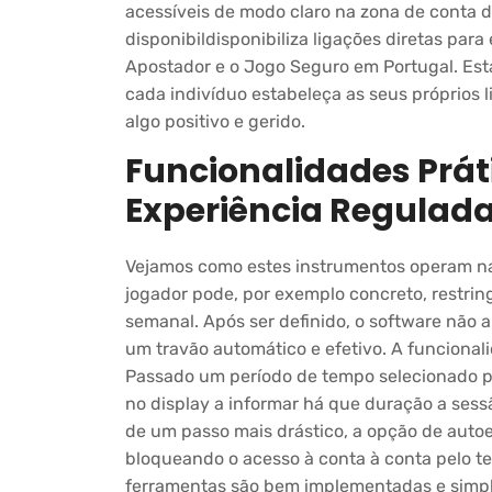
acessíveis de modo claro na zona de conta do
disponibildisponibiliza ligações diretas par
Apostador e o Jogo Seguro em Portugal. Esta
cada indivíduo estabeleça as seus próprios 
algo positivo e gerido.
Funcionalidades Prá
Experiência Regulad
Vejamos como estes instrumentos operam na
jogador pode, por exemplo concreto, restring
semanal. Após ser definido, o software não a
um travão automático e efetivo. A funcionali
Passado um período de tempo selecionado pe
no display a informar há que duração a sess
de um passo mais drástico, a opção de auto
bloqueando o acesso à conta à conta pelo te
ferramentas são bem implementadas e simpl