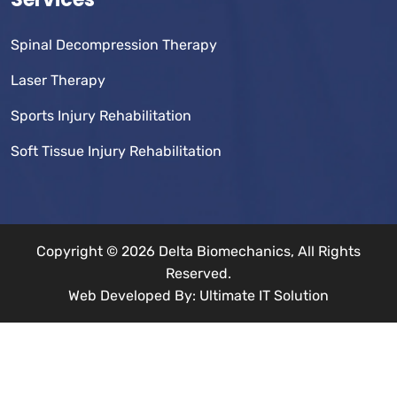
Spinal Decompression Therapy
Laser Therapy
Sports Injury Rehabilitation
Soft Tissue Injury Rehabilitation
Copyright © 2026 Delta Biomechanics, All Rights
Reserved.
Web Developed By:
Ultimate IT Solution