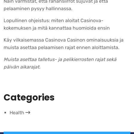
Näin varmistat, että rahansiirrot sujuvat ja että
pelaaminen pysyy hallinnassa.
Lopullinen ohjeistus: miten aloitat Casinova-
kokemuksen ja mitä kannattaa huomioida ensin
Käy vilkaisemassa Casinova Casinon ominaisuuksia ja
muista asettaa pelaamisen rajat ennen aloittamista.
Muista asettaa talletus- ja pelikierrosten rajat sekä
päivän aikarajat.
Categories
Health