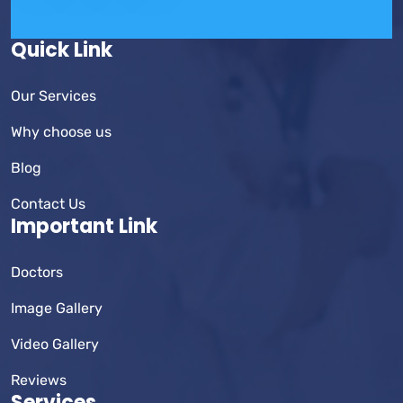
Quick Link
Our Services
Why choose us
Blog
Contact Us
Important Link
Doctors
Image Gallery
Video Gallery
Reviews
Services