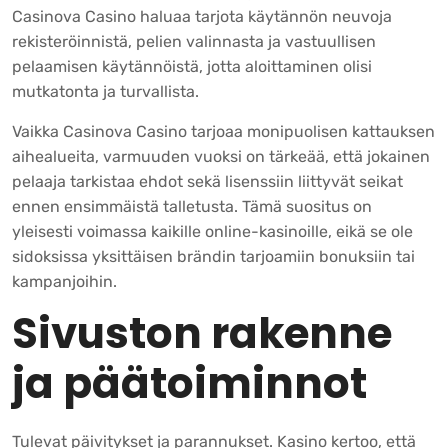
Casinova Casino haluaa tarjota käytännön neuvoja
rekisteröinnistä, pelien valinnasta ja vastuullisen
pelaamisen käytännöistä, jotta aloittaminen olisi
mutkatonta ja turvallista.
Vaikka Casinova Casino tarjoaa monipuolisen kattauksen
aihealueita, varmuuden vuoksi on tärkeää, että jokainen
pelaaja tarkistaa ehdot sekä lisenssiin liittyvät seikat
ennen ensimmäistä talletusta. Tämä suositus on
yleisesti voimassa kaikille online-kasinoille, eikä se ole
sidoksissa yksittäisen brändin tarjoamiin bonuksiin tai
kampanjoihin.
Sivuston rakenne
ja päätoiminnot
Tulevat päivitykset ja parannukset. Kasino kertoo, että