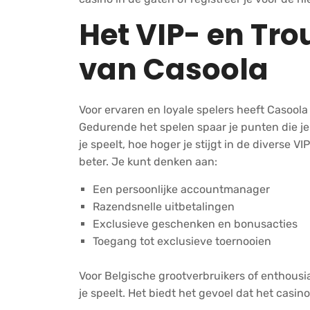
Het VIP- en T
van Casoola
Voor ervaren en loyale spelers heeft Casoola 
Gedurende het spelen spaar je punten die je 
je speelt, hoe hoger je stijgt in de diverse 
beter. Je kunt denken aan:
Een persoonlijke accountmanager
Razendsnelle uitbetalingen
Exclusieve geschenken en bonusacties
Toegang tot exclusieve toernooien
Voor Belgische grootverbruikers of enthousia
je speelt. Het biedt het gevoel dat het casino