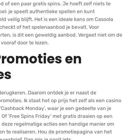
 of een paar gratis spins. Je hoeft zelf niets te
pel: je speelt authentieke spellen en kunt
ld veilig blijft. Het is een ideale kans om Casoola
 checkt of het spelenaanbod je bevalt. Voor
rten, is dit een geweldig aanbod. Vergeet niet om de
vooraf door te lezen.
romoties en
es
terugkeren. Daarom ontdek je er naast de
oties. Ik staat het op prijs het zelf als een casino
 ‘Cashback Monday’, waar je een gedeelte van je
Of ‘Free Spins Friday’ met gratis draaien op een
jn deze regelmatige acties een handige manier om
en te realiseren. Hou de promotiepagina van het
euwsbrief. Dan mis je nooit iets.