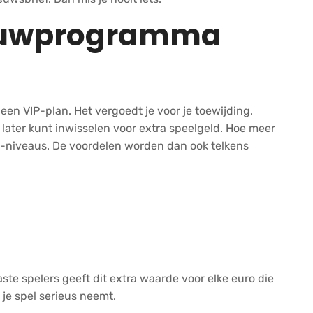
rouwprogramma
een VIP-plan. Het vergoedt je voor je toewijding.
later kunt inwisselen voor extra speelgeld. Hoe meer
VIP-niveaus. De voordelen worden dan ook telkens
ste spelers geeft dit extra waarde voor elke euro die
 je spel serieus neemt.