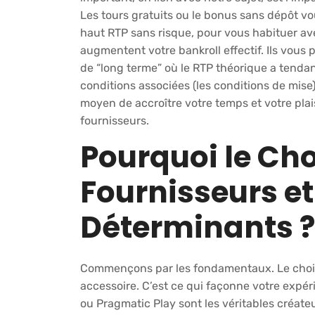
Les tours gratuits ou le bonus sans dépôt vou
haut RTP sans risque, pour vous habituer av
augmentent votre bankroll effectif. Ils vous
de “long terme” où le RTP théorique a tendanc
conditions associées (les conditions de mise)
moyen de accroître votre temps et votre plai
fournisseurs.
Pourquoi le Cho
Fournisseurs et
Déterminants ?
Commençons par les fondamentaux. Le choix 
accessoire. C’est ce qui façonne votre expé
ou Pragmatic Play sont les véritables créateu