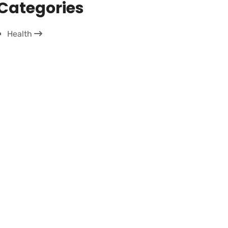
Categories
Health