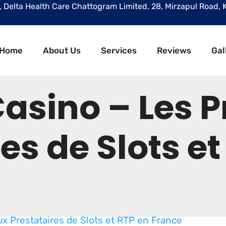
r, Delta Health Care Chattogram Limited, 28, Mirzapul Road, 
Home
About Us
Services
Reviews
Gal
asino – Les P
es de Slots et
x Prestataires de Slots et RTP en France