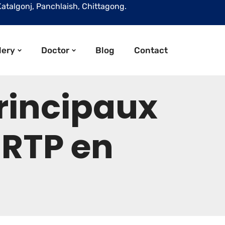
Katalgonj, Panchlaish, Chittagong.
lery
Doctor
Blog
Contact
rincipaux
 RTP en