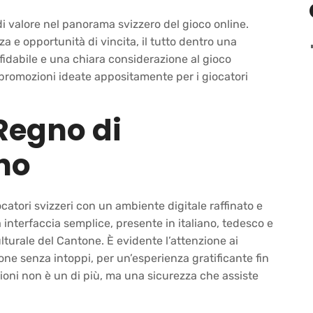
 valore nel panorama svizzero del gioco online.
a e opportunità di vincita, il tutto dentro una
ffidabile e una chiara considerazione al gioco
promozioni ideate appositamente per i giocatori
Regno di
no
catori svizzeri con un ambiente digitale raffinato e
 interfaccia semplice, presente in italiano, tedesco e
lturale del Cantone. È evidente l’attenzione ai
ione senza intoppi, per un’esperienza gratificante fin
zioni non è un di più, ma una sicurezza che assiste