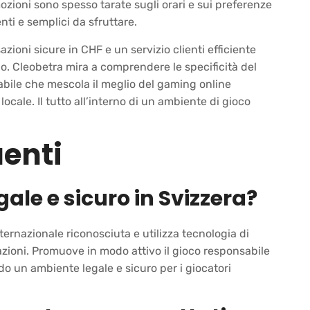
mozioni sono spesso tarate sugli orari e sui preferenze
nti e semplici da sfruttare.
azioni sicure in CHF e un servizio clienti efficiente
lo. Cleobetra mira a comprendere le specificità del
dabile che mescola il meglio del gaming online
ocale. Il tutto all’interno di un ambiente di gioco
enti
ale e sicuro in Svizzera?
ernazionale riconosciuta e utilizza tecnologia di
azioni. Promuove in modo attivo il gioco responsabile
do un ambiente legale e sicuro per i giocatori