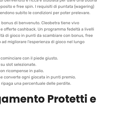
a di benvenuto è ricca e studiata per dare una buona
osito e free spin. I requisiti di puntata (wagering)
endono subito le condizioni per poter prelevare.
il bonus di benvenuto. Cleobetra tiene vivo
 e offerte cashback. Un programma fedeltà a livelli
ità di gioco in punti da scambiare con bonus, free
 ad migliorare l’esperienza di gioco nel lungo
cominciare con il piede giusto.
 su slot selezionate.
con ricompense in palio.
he converte ogni giocata in punti premio.
 ripaga una percentuale delle perdite.
gamento Protetti e