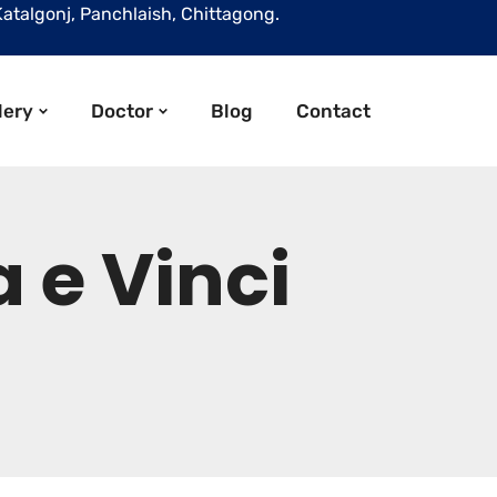
Katalgonj, Panchlaish, Chittagong.
lery
Doctor
Blog
Contact
 e Vinci