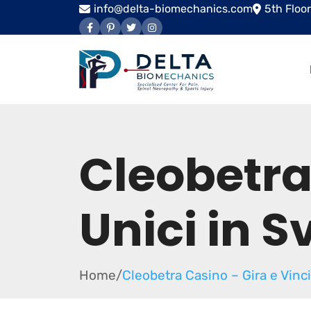
info@delta-biomechanics.com
5th Floo
Cleobetra
Unici in S
Home
/
Cleobetra Casino – Gira e Vinci