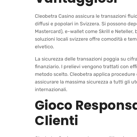
Cleobetra Casino assicura le transazioni flu
diffusi e popolari in Svizzera. Si possono dep
Mastercard), e-wallet come Skrill e Neteller, 
soluzioni locali svizzere offre comodità e tem
elvetico.
La sicurezza delle transazioni poggia su cif
finanziario. I prelievi vengono trattati con e
metodo scelto. Cleobetra applica procedure d
assicurare la massima sicurezza a tutti gli ut
internazionali.
Gioco Responsa
Clienti