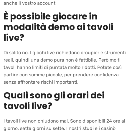
anche il vostro account.
È possibile giocare in
modalità demo ai tavoli
live?
Di solito no. I giochi live richiedono croupier e strumenti
reali, quindi una demo pura non è fattibile. Però molti
tavoli hanno limiti di puntata molto ridotti. Potete così
partire con somme piccole, per prendere confidenza
senza affrontare rischi importanti.
Quali sono gli orari dei
tavoli live?
I tavoli live non chiudono mai. Sono disponibili 24 ore al
giorno, sette giorni su sette. I nostri studi e i casinò