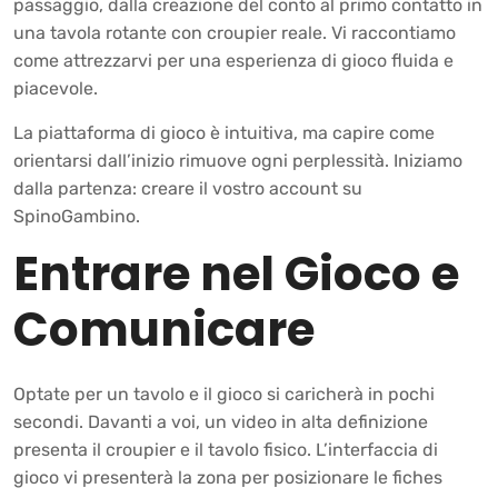
passaggio, dalla creazione del conto al primo contatto in
una tavola rotante con croupier reale. Vi raccontiamo
come attrezzarvi per una esperienza di gioco fluida e
piacevole.
La piattaforma di gioco è intuitiva, ma capire come
orientarsi dall’inizio rimuove ogni perplessità. Iniziamo
dalla partenza: creare il vostro account su
SpinoGambino.
Entrare nel Gioco e
Comunicare
Optate per un tavolo e il gioco si caricherà in pochi
secondi. Davanti a voi, un video in alta definizione
presenta il croupier e il tavolo fisico. L’interfaccia di
gioco vi presenterà la zona per posizionare le fiches