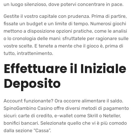
un luogo silenzioso, dove potervi concentrare in pace.
Gestite il vostro capitale con prudenza. Prima di partire,
fissate un budget e un limite di tempo. Numerosi giochi
mettono a disposizione opzioni pratiche, come le analisi
o lo cronologia delle mani: sfruttatele per ragionare sulle
vostre scelte. E tenete a mente che il gioco è, prima di
tutto, intrattenimento.
Effettuare il Iniziale
Deposito
Account funzionante? Ora occorre alimentare il saldo.
SpinoGambino Casino offre diversi metodi di pagamento
sicuri: carte di credito, e-wallet come Skrill o Neteller,
bonifici bancari. Selezionate quello che vi è più comodo
dalla sezione “Cassa”.