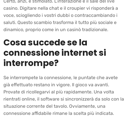
Certo, anzi, è stimolato. L’interazione è il sale del live
casino. Digitare nella chat e il croupier vi risponderà a
voce, sciogliendo i vostri dubbi o contraccambiando i
saluti. Questo scambio trasforma il tutto più sociale e
dinamico, proprio come in un casinò tradizionale.
Cosa succede se la
connessione internet si
interrompe?
Se interrompete la connessione, le puntate che avete
già effettuato restano in vigore. Il gioco va avanti.
Provate di ricollegarvi al più rapidamente. Una volta
rientrati online, il software si sincronizzerà da solo con la
situazione corrente del tavolo. Ovviamente, una
connessione affidabile rimane la scelta più indicata.