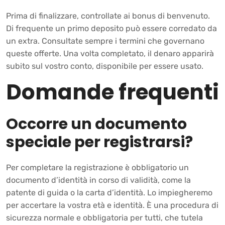
Prima di finalizzare, controllate ai bonus di benvenuto.
Di frequente un primo deposito può essere corredato da
un extra. Consultate sempre i termini che governano
queste offerte. Una volta completato, il denaro apparirà
subito sul vostro conto, disponibile per essere usato.
Domande frequenti
Occorre un documento
speciale per registrarsi?
Per completare la registrazione è obbligatorio un
documento d’identità in corso di validità, come la
patente di guida o la carta d’identità. Lo impiegheremo
per accertare la vostra età e identità. È una procedura di
sicurezza normale e obbligatoria per tutti, che tutela