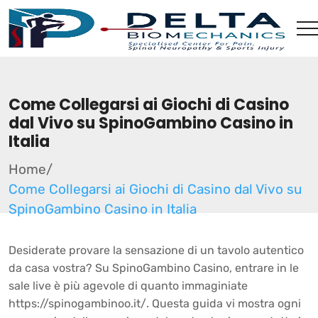
Come Collegarsi ai Giochi di Casino
dal Vivo su SpinoGambino Casino in
Italia
Home
/
Come Collegarsi ai Giochi di Casino dal Vivo su
SpinoGambino Casino in Italia
Desiderate provare la sensazione di un tavolo autentico
da casa vostra? Su SpinoGambino Casino, entrare in le
sale live è più agevole di quanto immaginiate
https://spinogambinoo.it/
. Questa guida vi mostra ogni