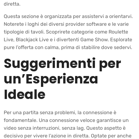
diretta.
Questa sezione è organizzata per assistervi a orientarvi.
Noterete i loghi dei diversi provider software e le varie
tipologie di tavoli. Scoprirete categorie come Roulette
Live, Blackjack Live e i divertenti Game Show. Esplorate
pure l’offerta con calma, prima di stabilire dove sedervi.
Suggerimenti per
un’Esperienza
Ideale
Per una partita senza problemi, la connessione è
fondamentale. Una connessione veloce garantisce un
video senza interruzioni, senza lag. Questo aspetto è
decisivo per vivere l’azione in diretta. Optate per anche