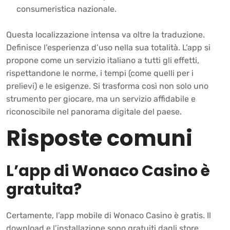
consumeristica nazionale.
Questa localizzazione intensa va oltre la traduzione.
Definisce l’esperienza d’uso nella sua totalità. L’app si
propone come un servizio italiano a tutti gli effetti,
rispettandone le norme, i tempi (come quelli per i
prelievi) e le esigenze. Si trasforma così non solo uno
strumento per giocare, ma un servizio affidabile e
riconoscibile nel panorama digitale del paese.
Risposte comuni
L’app di Wonaco Casino è
gratuita?
Certamente, l’app mobile di Wonaco Casino è gratis. Il
download e l’installazione sono gratuiti dagli store