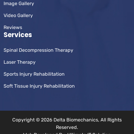
Image Gallery
Video Gallery
Reviews
Services
Spinal Decompression Therapy
Laser Therapy
Sports Injury Rehabilitation
Soft Tissue Injury Rehabilitation
Copyright © 2026 Delta Biomechanics, All Rights
Reserved.