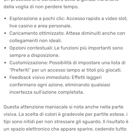
della voglia di non perdere tempo.
Esplorazione a pochi clic: Accesso rapido a video slot,
live casino e area personale.
Caricamento ottimizzato: Attese diminuiti anche con
collegamenti non ideali.
Opzioni contestuali: Le funzioni più importanti sono
sempre a disposizione.
Customizzazione: Possibilità di impostare una lista di
“Preferiti” per un accesso lampo ai titoli più giocati.
Feedback visivo immediato: Effetti leggeri
confermano ogni azione, eliminando qualsiasi
incertezza sull’azione completata.
Questa attenzione maniacale si nota anche nella parte
visiva. La scelta di colori è gradevole per partite estese, i
tipi sono nitidi per non stressare gli sguardo. Il risultato è
un spazio elettronico che appare sparire, cedendo tutto