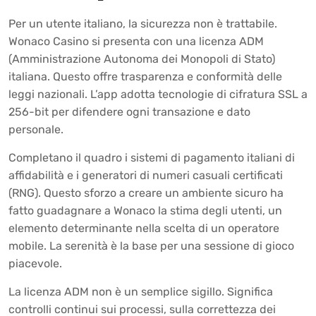
Per un utente italiano, la sicurezza non è trattabile.
Wonaco Casino si presenta con una licenza ADM
(Amministrazione Autonoma dei Monopoli di Stato)
italiana. Questo offre trasparenza e conformità delle
leggi nazionali. L’app adotta tecnologie di cifratura SSL a
256-bit per difendere ogni transazione e dato
personale.
Completano il quadro i sistemi di pagamento italiani di
affidabilità e i generatori di numeri casuali certificati
(RNG). Questo sforzo a creare un ambiente sicuro ha
fatto guadagnare a Wonaco la stima degli utenti, un
elemento determinante nella scelta di un operatore
mobile. La serenità è la base per una sessione di gioco
piacevole.
La licenza ADM non è un semplice sigillo. Significa
controlli continui sui processi, sulla correttezza dei