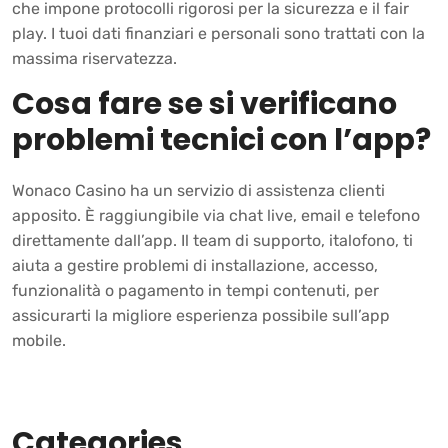
che impone protocolli rigorosi per la sicurezza e il fair
play. I tuoi dati finanziari e personali sono trattati con la
massima riservatezza.
Cosa fare se si verificano
problemi tecnici con l’app?
Wonaco Casino ha un servizio di assistenza clienti
apposito. È raggiungibile via chat live, email e telefono
direttamente dall’app. Il team di supporto, italofono, ti
aiuta a gestire problemi di installazione, accesso,
funzionalità o pagamento in tempi contenuti, per
assicurarti la migliore esperienza possibile sull’app
mobile.
Categories