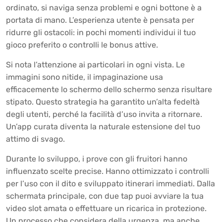
ordinato, si naviga senza problemi e ogni bottone è a
portata di mano. L’esperienza utente è pensata per
ridurre gli ostacoli: in pochi momenti individui il tuo
gioco preferito o controlli le bonus attive.
Si nota l’attenzione ai particolari in ogni vista. Le
immagini sono nitide, il impaginazione usa
efficacemente lo schermo dello schermo senza risultare
stipato. Questo strategia ha garantito un’alta fedeltà
degli utenti, perché la facilità d’uso invita a ritornare.
Un’app curata diventa la naturale estensione del tuo
attimo di svago.
Durante lo sviluppo, i prove con gli fruitori hanno
influenzato scelte precise. Hanno ottimizzato i controlli
per l’uso con il dito e sviluppato itinerari immediati. Dalla
schermata principale, con due tap puoi avviare la tua
video slot amata o effettuare un ricarica in protezione.
Un processo che considera della urgenza, ma anche