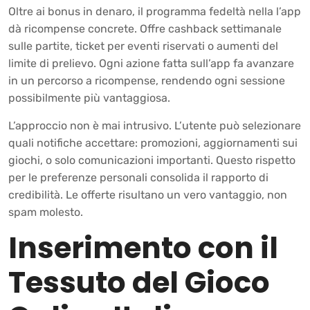
Oltre ai bonus in denaro, il programma fedeltà nella l’app
dà ricompense concrete. Offre cashback settimanale
sulle partite, ticket per eventi riservati o aumenti del
limite di prelievo. Ogni azione fatta sull’app fa avanzare
in un percorso a ricompense, rendendo ogni sessione
possibilmente più vantaggiosa.
L’approccio non è mai intrusivo. L’utente può selezionare
quali notifiche accettare: promozioni, aggiornamenti sui
giochi, o solo comunicazioni importanti. Questo rispetto
per le preferenze personali consolida il rapporto di
credibilità. Le offerte risultano un vero vantaggio, non
spam molesto.
Inserimento con il
Tessuto del Gioco