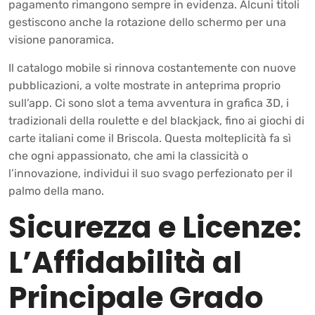
pagamento rimangono sempre in evidenza. Alcuni titoli
gestiscono anche la rotazione dello schermo per una
visione panoramica.
Il catalogo mobile si rinnova costantemente con nuove
pubblicazioni, a volte mostrate in anteprima proprio
sull’app. Ci sono slot a tema avventura in grafica 3D, i
tradizionali della roulette e del blackjack, fino ai giochi di
carte italiani come il Briscola. Questa molteplicità fa sì
che ogni appassionato, che ami la classicità o
l’innovazione, individui il suo svago perfezionato per il
palmo della mano.
Sicurezza e Licenze:
L’Affidabilità al
Principale Grado