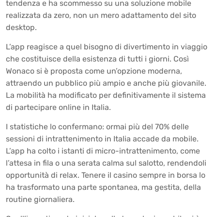
tendenza e ha scommesso su una soluzione mobile
realizzata da zero, non un mero adattamento del sito
desktop.
L’app reagisce a quel bisogno di divertimento in viaggio
che costituisce della esistenza di tutti i giorni. Così
Wonaco si è proposta come un’opzione moderna,
attraendo un pubblico più ampio e anche più giovanile.
La mobilità ha modificato per definitivamente il sistema
di partecipare online in Italia.
I statistiche lo confermano: ormai più del 70% delle
sessioni di intrattenimento in Italia accade da mobile.
L’app ha colto i istanti di micro-intrattenimento, come
l’attesa in fila o una serata calma sul salotto, rendendoli
opportunità di relax. Tenere il casino sempre in borsa lo
ha trasformato una parte spontanea, ma gestita, della
routine giornaliera.