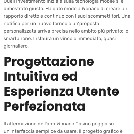
Quell’investimento iniziale sulla tecnologia mobile si è
dimostrato giusto. Ha dato modo a Wonaco di creare un
rapporto diretto e continuo con i suoi scommettitori. Una
notifica per un nuovo torneo o un’proposta
personalizzata arriva precisa nello ambito più privato: lo
smartphone. Instaura un vincolo immediato, quasi
giornaliero.
Progettazione
Intuitiva ed
Esperienza Utente
Perfezionata
Il affermazione dell’app Wonaco Casino poggia su
un’interfaccia semplice da usare. Il progetto grafico è