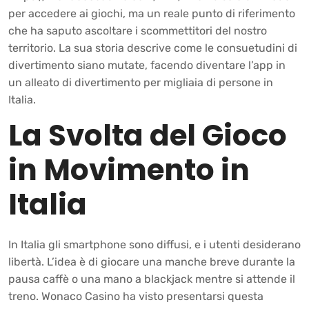
per accedere ai giochi, ma un reale punto di riferimento
che ha saputo ascoltare i scommettitori del nostro
territorio. La sua storia descrive come le consuetudini di
divertimento siano mutate, facendo diventare l’app in
un alleato di divertimento per migliaia di persone in
Italia.
La Svolta del Gioco
in Movimento in
Italia
In Italia gli smartphone sono diffusi, e i utenti desiderano
libertà. L’idea è di giocare una manche breve durante la
pausa caffè o una mano a blackjack mentre si attende il
treno. Wonaco Casino ha visto presentarsi questa