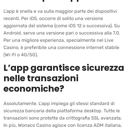
L’app è snella e va sulla maggior parte dei dispositivi
recenti. Per iOS, occorre di solito una versione
aggiornata del sistema (come iOS 12 o successiva). Su
Android, serve una versione pari o successiva alla 7.0.
Per una migliore esperienza, specialmente nel Live
Casino, è preferibile una connessione internet stabile
(Wi-Fi o 4G/5G).
L’app garantisce sicurezza
nelle transazioni
economiche?
Assolutamente. L’app impiega gli stessi standard di
sicurezza bancaria della piattaforma desktop. Tutte le
transazioni sono protette da crittografia SSL avanzata.
In più, Wonaco Casino agisce con licenza ADM italiana,