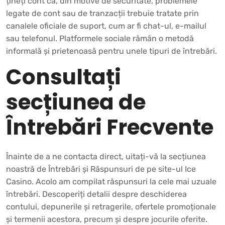
țineți cont că, din motive de securitate, problemele
legate de cont sau de tranzacții trebuie tratate prin
canalele oficiale de suport, cum ar fi chat-ul, e-mailul
sau telefonul. Platformele sociale rămân o metodă
informală și prietenoasă pentru unele tipuri de întrebări.
Consultați
secțiunea de
Întrebări Frecvente
Înainte de a ne contacta direct, uitați-vă la secțiunea
noastră de Întrebări și Răspunsuri de pe site-ul Ice
Casino. Acolo am compilat răspunsuri la cele mai uzuale
întrebări. Descoperiți detalii despre deschiderea
contului, depunerile și retragerile, ofertele promoționale
și termenii acestora, precum și despre jocurile oferite.