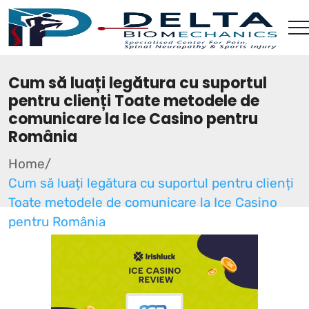
Cum să luați legătura cu suportul
pentru clienți Toate metodele de
comunicare la Ice Casino pentru
România
Home
/
Cum să luați legătura cu suportul pentru clienți
Toate metodele de comunicare la Ice Casino
pentru România