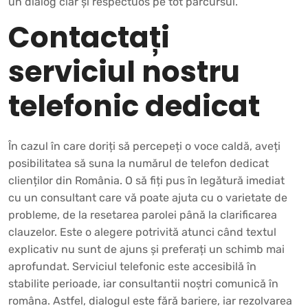
un dialog clar și respectuos pe tot parcursul.
Contactați
serviciul nostru
telefonic dedicat
În cazul în care doriți să percepeți o voce caldă, aveți
posibilitatea să suna la numărul de telefon dedicat
clienților din România. O să fiți pus în legătură imediat
cu un consultant care vă poate ajuta cu o varietate de
probleme, de la resetarea parolei până la clarificarea
clauzelor. Este o alegere potrivită atunci când textul
explicativ nu sunt de ajuns și preferați un schimb mai
aprofundat. Serviciul telefonic este accesibilă în
stabilite perioade, iar consultantii noștri comunică în
româna. Astfel, dialogul este fără bariere, iar rezolvarea