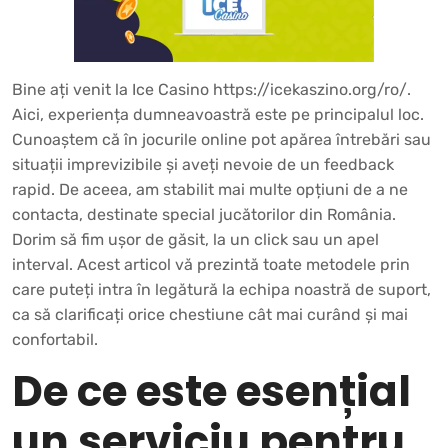
Bine ați venit la Ice Casino
https://icekaszino.org/ro/
.
Aici, experiența dumneavoastră este pe principalul loc.
Cunoaștem că în jocurile online pot apărea întrebări sau
situații imprevizibile și aveți nevoie de un feedback
rapid. De aceea, am stabilit mai multe opțiuni de a ne
contacta, destinate special jucătorilor din România.
Dorim să fim ușor de găsit, la un click sau un apel
interval. Acest articol vă prezintă toate metodele prin
care puteți intra în legătură la echipa noastră de suport,
ca să clarificați orice chestiune cât mai curând și mai
confortabil.
De ce este esențial
un serviciu pentru