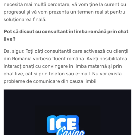
necesită mai multă cercetare, vă vom ține la curent cu
progresul și vă vom prezenta un termen realist pentru
soluționarea finală.
Pot să discut cu consultant în limba română prin chat
live?
Da, sigur. Toți câți consultantii care activează cu clienții
din România vorbesc fluent româna. Aveți posibilitatea
interacționați cu convingere în limba maternă și prin
chat live, cât și prin telefon sau e-mail. Nu vor exista
probleme de comunicare din cauza limbii.