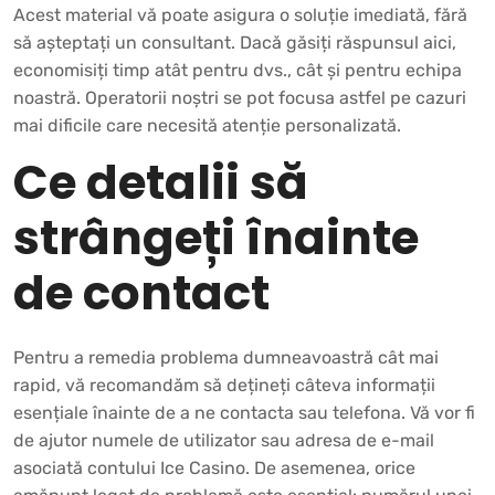
Acest material vă poate asigura o soluție imediată, fără
să așteptați un consultant. Dacă găsiți răspunsul aici,
economisiți timp atât pentru dvs., cât și pentru echipa
noastră. Operatorii noștri se pot focusa astfel pe cazuri
mai dificile care necesită atenție personalizată.
Ce detalii să
strângeți înainte
de contact
Pentru a remedia problema dumneavoastră cât mai
rapid, vă recomandăm să dețineți câteva informații
esențiale înainte de a ne contacta sau telefona. Vă vor fi
de ajutor numele de utilizator sau adresa de e-mail
asociată contului Ice Casino. De asemenea, orice