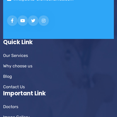
Quick Link
Our Services
Why choose us
Blog
Contact Us
Important Link
Doctors