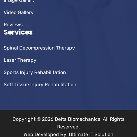
Image Gallery
Video Gallery
Reviews
Services
Spinal Decompression Therapy
Laser Therapy
Sports Injury Rehabilitation
Soft Tissue Injury Rehabilitation
Copyright © 2026 Delta Biomechanics, All Rights
Reserved.
Web Developed By:
Ultimate IT Solution