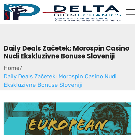
Daily Deals Začetek: Morospin Casino
Nudi Ekskluzivne Bonuse Sloveniji
Home
/
Daily Deals Začetek: Morospin Casino Nudi
Ekskluzivne Bonuse Sloveniji