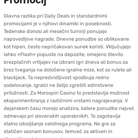
Promocij
Glavna razlika pri Daily Deals in standardnimi
promocijami je v njihovi dinamiki in posebnosti.
Tedenske donosi ali mesečni turnirji ponujajo
napovedljive nagrade. Dnevne ponudbe so oblikovane
kot hipen, često nepričakovan sunek koristi. Vključujejo
lahko »Flash« popuste na depozite, omejeno število
brezplačnih vrtljajev na izbrani igri dneva ali bonus za
brez tveganja na določene igralne mize, kot so rulete ali
blackjack. Ta nepredvidljivost spodbuja redno
sodelovanje. Igralci ne želijo zgrešiti edinstvene
priložnosti. Za Morospin Casino to predstavlja možnost
eksperimentiranja z različnimi vrstami nagrajevanja. V
dejanskem času morejo analizira, katere ponudbe največ
odmevajo pri slovenskih uporabnikih. To zagotavlja
stalno izboljšanje celotnega programa. Ne gre za
statičen seznam bonusov, temveč za aktiven in