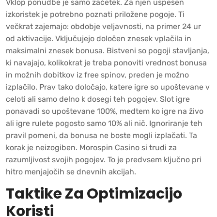
Vklop ponudbe je samo začetek. Za njen uspešen
izkoristek je potrebno poznati priložene pogoje. Ti
večkrat zajemajo: obdobje veljavnosti, na primer 24 ur
od aktivacije. Vključujejo določen znesek vplačila in
maksimalni znesek bonusa. Bistveni so pogoji stavljanja,
ki navajajo, kolikokrat je treba ponoviti vrednost bonusa
in možnih dobitkov iz free spinov, preden je možno
izplačilo. Prav tako določajo, katere igre so upoštevane v
celoti ali samo delno k dosegi teh pogojev. Slot igre
ponavadi so upoštevane 100%, medtem ko igre na živo
ali igre rulete pogosto samo 10% ali nič. Ignoriranje teh
pravil pomeni, da bonusa ne boste mogli izplačati. Ta
korak je neizogiben. Morospin Casino si trudi za
razumljivost svojih pogojev. To je predvsem ključno pri
hitro menjajočih se dnevnih akcijah.
Taktike Za Optimizacijo
Koristi