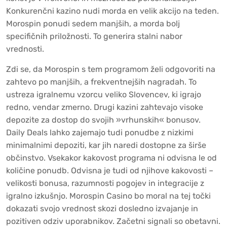
Konkurenčni kazino nudi morda en velik akcijo na teden.
Morospin ponudi sedem manjših, a morda bolj
specifičnih priložnosti. To generira stalni nabor
vrednosti.
Zdi se, da Morospin s tem programom želi odgovoriti na
zahtevo po manjših, a frekventnejših nagradah. To
ustreza igralnemu vzorcu veliko Slovencev, ki igrajo
redno, vendar zmerno. Drugi kazini zahtevajo visoke
depozite za dostop do svojih »vrhunskih« bonusov.
Daily Deals lahko zajemajo tudi ponudbe z nizkimi
minimalnimi depoziti, kar jih naredi dostopne za širše
občinstvo. Vsekakor kakovost programa ni odvisna le od
količine ponudb. Odvisna je tudi od njihove kakovosti –
velikosti bonusa, razumnosti pogojev in integracije z
igralno izkušnjo. Morospin Casino bo moral na tej točki
dokazati svojo vrednost skozi dosledno izvajanje in
pozitiven odziv uporabnikov. Začetni signali so obetavni.