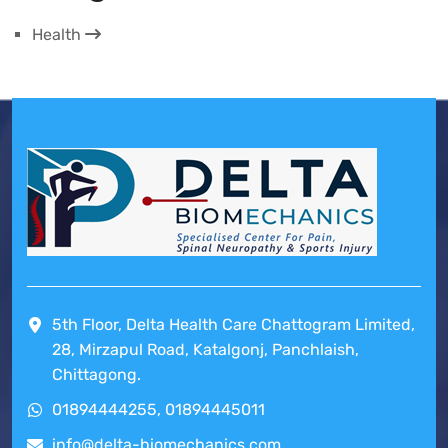
Health
5th Floor, Delta Health Care Chattogram Limited,
28, Mirzapul Road, Katalgonj, Panchlaish,
Chittagong.
01894444255, 01894445011
info@delta-biomechanics.com