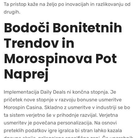
Ta pristop kaže na željo po inovacijah in razlikovanju od
drugih.
Bodoči Bonitetnih
Trendov in
Morospinova Pot
Naprej
Implementacija Daily Deals ni končna stopnja. Je
pričetek nove stopnje v razvoju bonusne usmeritve
Morospin Casina. Skladno z usmeritve v industriji se bo
ta sistem verjetno še v prihodnje razvijal. Verjetna
usmeritev je povečana personalizacija. Na osnovi
preteklih podatkov igre igralca bi stran lahko kazala