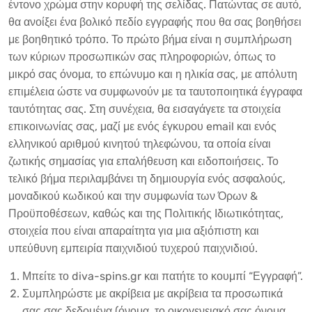
έντονο χρώμα στην κορυφή της σελίδας. Πατώντας σε αυτό,
θα ανοίξει ένα βολικό πεδίο εγγραφής που θα σας βοηθήσει
με βοηθητικό τρόπο. Το πρώτο βήμα είναι η συμπλήρωση
των κύριων προσωπικών σας πληροφοριών, όπως το
μικρό σας όνομα, το επώνυμο και η ηλικία σας, με απόλυτη
επιμέλεια ώστε να συμφωνούν με τα ταυτοποιητικά έγγραφα
ταυτότητας σας. Στη συνέχεια, θα εισαγάγετε τα στοιχεία
επικοινωνίας σας, μαζί με ενός έγκυρου email και ενός
ελληνικού αριθμού κινητού τηλεφώνου, τα οποία είναι
ζωτικής σημασίας για επαλήθευση και ειδοποιήσεις. Το
τελικό βήμα περιλαμβάνει τη δημιουργία ενός ασφαλούς,
μοναδικού κωδικού και την συμφωνία των Όρων &
Προϋποθέσεων, καθώς και της Πολιτικής Ιδιωτικότητας,
στοιχεία που είναι απαραίτητα για μια αξιόπιστη και
υπεύθυνη εμπειρία παιχνιδιού τυχερού παιχνιδιού.
Μπείτε το diva-spins.gr και πατήτε το κουμπί “Εγγραφή”.
Συμπληρώστε με ακρίβεια με ακρίβεια τα προσωπικά
σας σας δεδομένα (όνομα, το οικογενειακό σας όνομα,