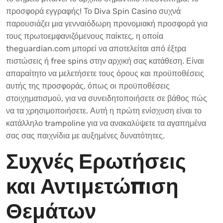
προσφορά εγγραφής! Το Diva Spin Casino συχνά
παρουσιάζει μια γενναιόδωρη προνομιακή προσφορά για
τους πρωτοεμφανιζόμενους παίκτες, η οποία
theguardian.com
μπορεί να αποτελείται από έξτρα
πιστώσεις ή free spins στην αρχική σας κατάθεση. Είναι
απαραίτητο να μελετήσετε τους όρους και προϋποθέσεις
αυτής της προσφοράς, όπως οι προϋποθέσεις
στοιχηματισμού, για να συνειδητοποιήσετε σε βάθος πώς
να τα χρησιμοποιήσετε. Αυτή η πρώτη ενίσχυση είναι το
κατάλληλο trampoline για να ανακαλύψετε τα αγαπημένα
σας σας παιχνίδια με αυξημένες δυνατότητες.
Συχνές Ερωτήσεις
και Αντιμετώπιση
Θεμάτων