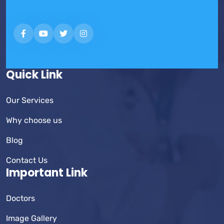
Quick Link
Our Services
Why choose us
Blog
Contact Us
Important Link
Doctors
Image Gallery