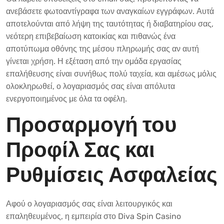
ανεβάσετε φωτοαντίγραφα των αναγκαίων εγγράφων. Αυτά
αποτελούνται από λήψη της ταυτότητας ή διαβατηρίου σας,
νεότερη επιβεβαίωση κατοικίας και πιθανώς ένα
αποτύπωμα οθόνης της μέσου πληρωμής σας αν αυτή
γίνεται χρήση. Η εξέταση από την ομάδα εργασίας
επαλήθευσης είναι συνήθως πολύ ταχεία, και αμέσως μόλις
ολοκληρωθεί, ο λογαριασμός σας είναι απόλυτα
ενεργοποιημένος με όλα τα οφέλη.
Προσαρμογή του
Προφίλ Σας και
Ρυθμίσεις Ασφαλείας
Αφού ο λογαριασμός σας είναι λειτουργικός και
επαληθευμένος, η εμπειρία στο Diva Spin Casino