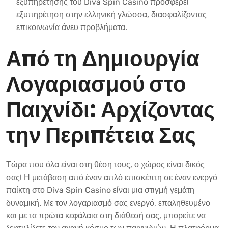
εξυπηρέτησης του Diva Spin Casino προσφέρει
εξυπηρέτηση στην ελληνική γλώσσα, διασφαλίζοντας
επικοινωνία άνευ προβλήματα.
Από τη Δημιουργία
Λογαριασμού στο
Παιχνίδι: Αρχίζοντας
την Περιπέτεια Σας
Τώρα που όλα είναι στη θέση τους, ο χώρος είναι δικός
σας! Η μετάβαση από έναν απλό επισκέπτη σε έναν ενεργό
παίκτη στο Diva Spin Casino είναι μια στιγμή γεμάτη
δυναμική. Με τον λογαριασμό σας ενεργό, επαληθευμένο
και με τα πρώτα κεφάλαια στη διάθεσή σας, μπορείτε να