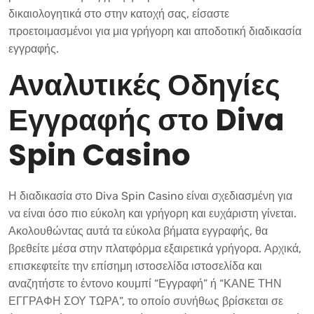
δικαιολογητικά στο στην κατοχή σας, είσαστε
προετοιμασμένοι για μια γρήγορη και αποδοτική διαδικασία
εγγραφής.
Αναλυτικές Οδηγίες
Εγγραφής στο Diva
Spin Casino
Η διαδικασία στο Diva Spin Casino είναι σχεδιασμένη για
να είναι όσο πιο εύκολη και γρήγορη και ευχάριστη γίνεται.
Ακολουθώντας αυτά τα εύκολα βήματα εγγραφής, θα
βρεθείτε μέσα στην πλατφόρμα εξαιρετικά γρήγορα. Αρχικά,
επισκεφτείτε την επίσημη ιστοσελίδα ιστοσελίδα και
αναζητήστε το έντονο κουμπί “Εγγραφή” ή “ΚΑΝΕ ΤΗΝ
ΕΓΓΡΑΦΗ ΣΟΥ ΤΩΡΑ”, το οποίο συνήθως βρίσκεται σε