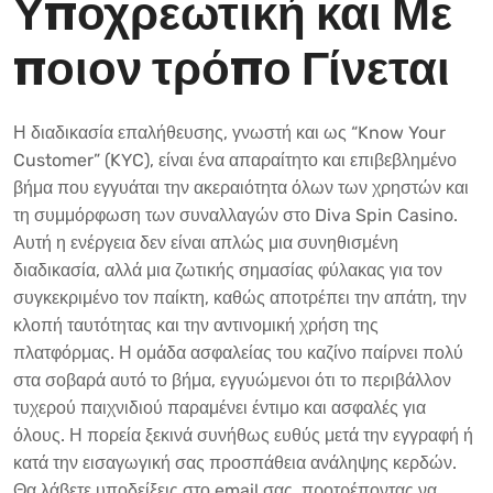
Υποχρεωτική και Με
ποιον τρόπο Γίνεται
Η διαδικασία επαλήθευσης, γνωστή και ως “Know Your
Customer” (KYC), είναι ένα απαραίτητο και επιβεβλημένο
βήμα που εγγυάται την ακεραιότητα όλων των χρηστών και
τη
συμμόρφωση
των συναλλαγών στο Diva Spin Casino.
Αυτή η ενέργεια δεν είναι απλώς μια συνηθισμένη
διαδικασία, αλλά μια ζωτικής σημασίας φύλακας για τον
συγκεκριμένο τον παίκτη, καθώς αποτρέπει την απάτη, την
κλοπή ταυτότητας και την αντινομική χρήση της
πλατφόρμας. Η ομάδα ασφαλείας του καζίνο παίρνει πολύ
στα σοβαρά αυτό το βήμα, εγγυώμενοι ότι το περιβάλλον
τυχερού παιχνιδιού παραμένει έντιμο και ασφαλές για
όλους. Η πορεία ξεκινά συνήθως ευθύς μετά την εγγραφή ή
κατά την εισαγωγική σας προσπάθεια ανάληψης κερδών.
Θα λάβετε υποδείξεις στο email σας, προτρέποντας να