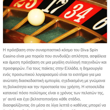
Η πρόσβαση στον συναρπαστικό κόσμο του Diva Spin
Casino είναι μια πορεία που συνδυάζει απλότητα, ασφάλεια
και άμεση πρόσβαση σε μια μεγάλη συλλογή παιχνιδιών και
προσφορών. Για τους παίκτες στην Ελλάδα, η δημιουργία
ενός προσωπικού λογαριασμού είναι το εισιτήριο για μια
ανώτατη διασκεδαστική εμπειρία, σχεδιασμένη με γνώμονα
τη βολικότητα και την προστασία του χρήστη. Η ιστοσελίδα
κατανοεί πόσο πολύτιμος είναι ο χρόνος των πελατών της,
γι’ αυτό και έχει βελτιστοποιήσει κάθε στάδιο,
διασφαλίζοντας ότι μέσα σε λίγα λεπτά ο καθένας μπορεί να