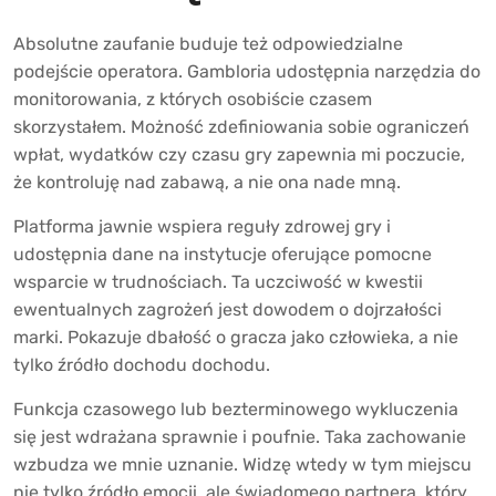
Absolutne zaufanie buduje też odpowiedzialne
podejście operatora. Gambloria udostępnia narzędzia do
monitorowania, z których osobiście czasem
skorzystałem. Możność zdefiniowania sobie ograniczeń
wpłat, wydatków czy czasu gry zapewnia mi poczucie,
że kontroluję nad zabawą, a nie ona nade mną.
Platforma jawnie wspiera reguły zdrowej gry i
udostępnia dane na instytucje oferujące pomocne
wsparcie w trudnościach. Ta uczciwość w kwestii
ewentualnych zagrożeń jest dowodem o dojrzałości
marki. Pokazuje dbałość o gracza jako człowieka, a nie
tylko źródło dochodu dochodu.
Funkcja czasowego lub bezterminowego wykluczenia
się jest wdrażana sprawnie i poufnie. Taka zachowanie
wzbudza we mnie uznanie. Widzę wtedy w tym miejscu
nie tylko źródło emocji, ale świadomego partnera, który