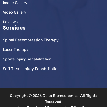
Image Gallery
Video Gallery
Reviews
Services
Spinal Decompression Therapy
Laser Therapy
Sports Injury Rehabilitation
Soft Tissue Injury Rehabilitation
Copyright © 2026 Delta Biomechanics, All Rights
Reserved.