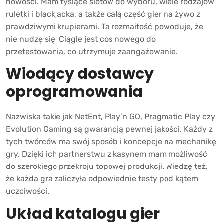
nowości. Mam tysiące slotów do wyboru, wiele rodzajów
ruletki i blackjacka, a także całą część gier na żywo z
prawdziwymi krupierami. Ta rozmaitość powoduje, że
nie nudzę się. Ciągle jest coś nowego do
przetestowania, co utrzymuje zaangażowanie.
Wiodący dostawcy
oprogramowania
Nazwiska takie jak NetEnt, Play’n GO, Pragmatic Play czy
Evolution Gaming są gwarancją pewnej jakości. Każdy z
tych twórców ma swój sposób i koncepcje na mechanikę
gry. Dzięki ich partnerstwu z kasynem mam możliwość
do szerokiego przekroju topowej produkcji. Wiedzę też,
że każda gra zaliczyła odpowiednie testy pod kątem
uczciwości.
Układ katalogu gier