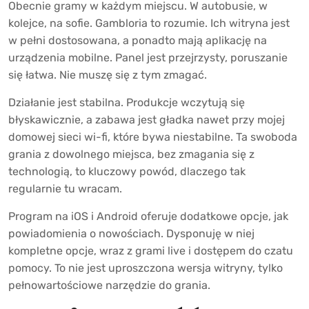
Obecnie gramy w każdym miejscu. W autobusie, w
kolejce, na sofie. Gambloria to rozumie. Ich witryna jest
w pełni dostosowana, a ponadto mają aplikację na
urządzenia mobilne. Panel jest przejrzysty, poruszanie
się łatwa. Nie muszę się z tym zmagać.
Działanie jest stabilna. Produkcje wczytują się
błyskawicznie, a zabawa jest gładka nawet przy mojej
domowej sieci wi-fi, które bywa niestabilne. Ta swoboda
grania z dowolnego miejsca, bez zmagania się z
technologią, to kluczowy powód, dlaczego tak
regularnie tu wracam.
Program na iOS i Android oferuje dodatkowe opcje, jak
powiadomienia o nowościach. Dysponuję w niej
kompletne opcje, wraz z grami live i dostępem do czatu
pomocy. To nie jest uproszczona wersja witryny, tylko
pełnowartościowe narzędzie do grania.