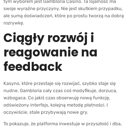
tym wyborem jest Gambloria Casino. Ta lojalność ma
swoje wyraźne przyczyny. Nie jest skutkiem przypadku,
ale sumą doświadczeń, które po prostu tworzą na dobrą
rozrywkę.
Ciągły rozwój i
reagowanie na
feedback
Kasyno, które przestaje się rozwijać, szybko staje się
nudne. Gambloria cały czas coś modyfikuje, dorzuca,
wzbogaca. Co jakiś czas obserwuję nową funkcję,
odświeżony interfejs, kolejną metodę płatności. I
oczywiście, stale przybywają nowe gry.
To pokazuje, że platforma inwestuje w przyszłość i dba,