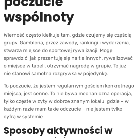
poczucie
wspólnoty
Wierność często kiełkuje tam, gdzie czujemy się częścią
grupy. Gambloria, przez zawody, rankingi i wydarzenia,
stwarza miejsce do sportowej rywalizacji. Mogę
sprawdzić, jak prezentuję się na tle innych, rywalizować
o miejsce w tabeli, otrzymać nagrodę w grupie. To już
nie stanowi samotna rozgrywka w pojedynkę.
To poczucie, że jestem regularnym gościem konkretnego
miejsca, jest cenne. To nie bywa mechaniczna operacja,
tylko częste wizyty w dobrze znanym lokalu, gdzie – w
każdym razie mam takie odczucie – nie jestem tylko
cyfrą w systemie.
Sposoby aktywności w