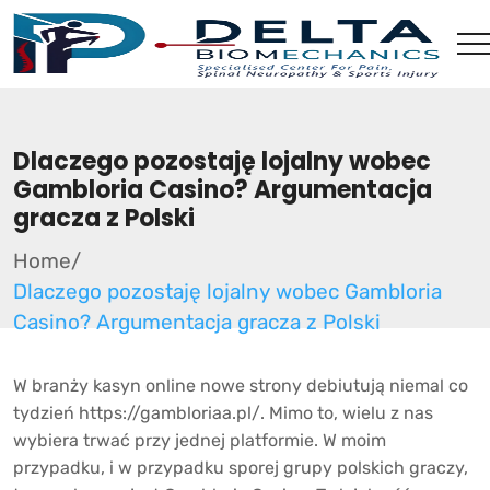
Dlaczego pozostaję lojalny wobec
Gambloria Casino? Argumentacja
gracza z Polski
Home
/
Dlaczego pozostaję lojalny wobec Gambloria
Casino? Argumentacja gracza z Polski
W branży kasyn online nowe strony debiutują niemal co
tydzień
https://gambloriaa.pl/
. Mimo to, wielu z nas
wybiera trwać przy jednej platformie. W moim
przypadku, i w przypadku sporej grupy polskich graczy,