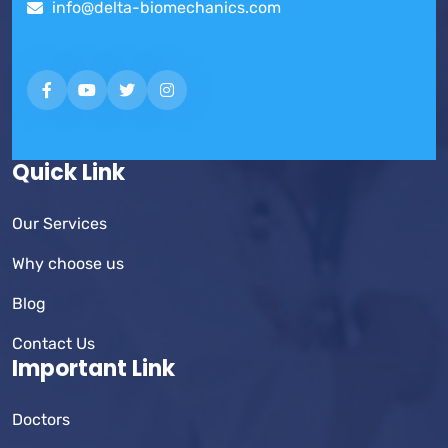
info@delta-biomechanics.com
Quick Link
Our Services
Why choose us
Blog
Contact Us
Important Link
Doctors