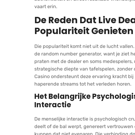
vaart erin.
De Reden Dat Live De
Populariteit Genieten
Die populariteit komt niet uit de lucht vallen
de random number generator, want je ziet het
praten met de dealer en soms medespelers, m
strategische diepte van tafelspelen, zonder d
Casino ondersteunt deze ervaring kracht bi
haperende streams tot het verleden horen.
Het Belangrijke Psychologi
Interactie
De menselijke interactie is psychologisch c
deelt of de bal werpt, genereert vertrouwen
kunnen dat niet evenaren. Die verbinding d