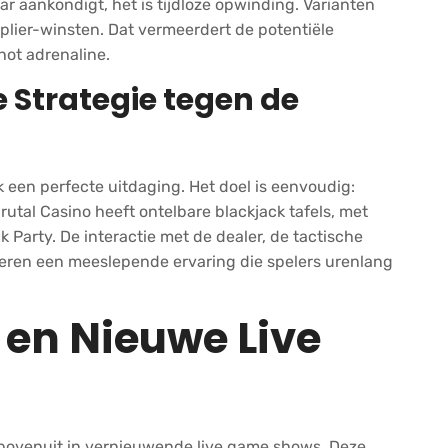
ar aankondigt, het is tijdloze opwinding. Varianten
plier-winsten. Dat vermeerdert de potentiële
hot adrenaline.
e Strategie tegen de
k een perfecte uitdaging. Het doel is eenvoudig:
rutal Casino heeft ontelbare blackjack tafels, met
k Party. De interactie met de dealer, de tactische
veren een meeslepende ervaring die spelers urenlang
 en Nieuwe Live
o bovenuit in vernieuwende live game shows. Deze