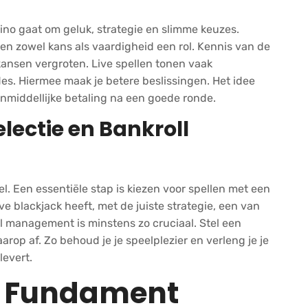
ino gaat om geluk, strategie en slimme keuzes.
pelen zowel kans als vaardigheid een rol. Kennis van de
kansen vergroten. Live spellen tonen vaak
es. Hiermee maak je betere beslissingen. Het idee
nmiddellijke betaling na een goede ronde.
lectie en Bankroll
eel. Een essentiële stap is kiezen voor spellen met een
e blackjack heeft, met de juiste strategie, een van
l management is minstens zo cruciaal. Stel een
arop af. Zo behoud je je speelplezier en verleng je je
levert.
e Fundament