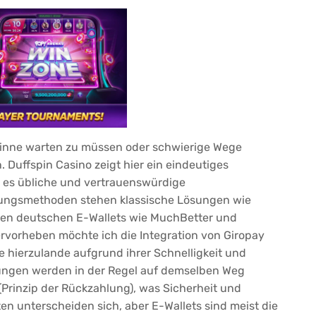
ewinne warten zu müssen oder schwierige Wege
Duffspin Casino zeigt hier ein eindeutiges
m es übliche und vertrauenswürdige
lungsmethoden stehen klassische Lösungen wie
gten deutschen E-Wallets wie MuchBetter und
vorheben möchte ich die Integration von Giropay
 hierzulande aufgrund ihrer Schnelligkeit und
hlungen werden in der Regel auf demselben Weg
 (Prinzip der Rückzahlung), was Sicherheit und
en unterscheiden sich, aber E-Wallets sind meist die