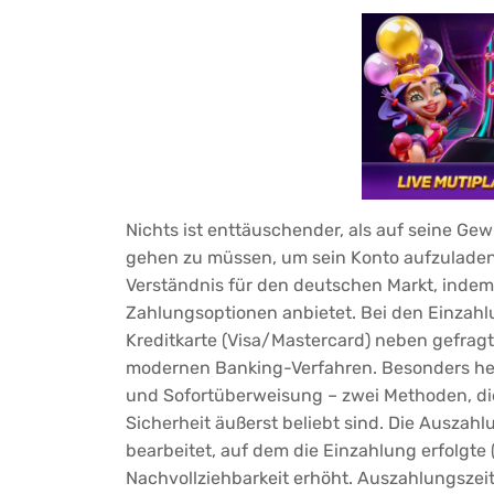
Nichts ist enttäuschender, als auf seine G
gehen zu müssen, um sein Konto aufzuladen. 
Verständnis für den deutschen Markt, inde
Zahlungsoptionen anbietet. Bei den Einzah
Kreditkarte (Visa/Mastercard) neben gefra
modernen Banking-Verfahren. Besonders her
und Sofortüberweisung – zwei Methoden, die
Sicherheit äußerst beliebt sind. Die Ausza
bearbeitet, auf dem die Einzahlung erfolgte
Nachvollziehbarkeit erhöht. Auszahlungszeit