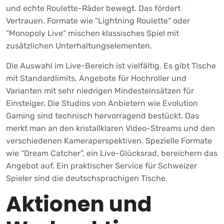
und echte Roulette-Räder bewegt. Das fördert
Vertrauen. Formate wie “Lightning Roulette” oder
“Monopoly Live” mischen klassisches Spiel mit
zusätzlichen Unterhaltungselementen.
Die Auswahl im Live-Bereich ist vielfältig. Es gibt Tische
mit Standardlimits, Angebote für Hochroller und
Varianten mit sehr niedrigen Mindesteinsätzen für
Einsteiger. Die Studios von Anbietern wie Evolution
Gaming sind technisch hervorragend bestückt. Das
merkt man an den kristallklaren Video-Streams und den
verschiedenen Kameraperspektiven. Spezielle Formate
wie “Dream Catcher”, ein Live-Glücksrad, bereichern das
Angebot auf. Ein praktischer Service für Schweizer
Spieler sind die deutschsprachigen Tische.
Aktionen und