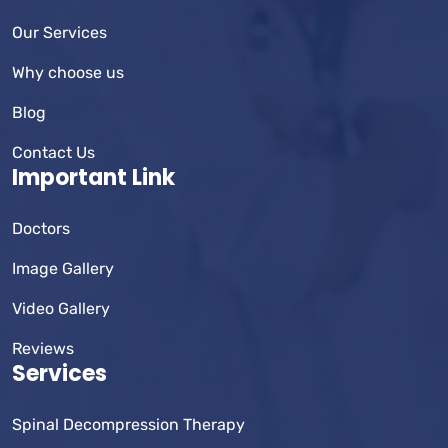
Our Services
Why choose us
Blog
Contact Us
Important Link
Doctors
Image Gallery
Video Gallery
Reviews
Services
Spinal Decompression Therapy