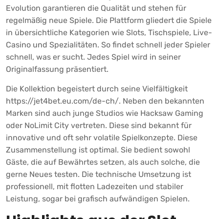
Evolution garantieren die Qualität und stehen für
regelmäßig neue Spiele. Die Plattform gliedert die Spiele
in übersichtliche Kategorien wie Slots, Tischspiele, Live-
Casino und Spezialitäten. So findet schnell jeder Spieler
schnell, was er sucht. Jedes Spiel wird in seiner
Originalfassung präsentiert.
Die Kollektion begeistert durch seine Vielfältigkeit
https://jet4bet.eu.com/de-ch/
. Neben den bekannten
Marken sind auch junge Studios wie Hacksaw Gaming
oder NoLimit City vertreten. Diese sind bekannt für
innovative und oft sehr volatile Spielkonzepte. Diese
Zusammenstellung ist optimal. Sie bedient sowohl
Gäste, die auf Bewährtes setzen, als auch solche, die
gerne Neues testen. Die technische Umsetzung ist
professionell, mit flotten Ladezeiten und stabiler
Leistung, sogar bei grafisch aufwändigen Spielen.