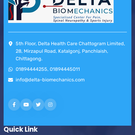
5th Floor, Delta Health Care Chattogram Limited,
28, Mirzapul Road, Katalgonj, Panchlaish,
Chittagong.
01894444255, 01894445011
info@delta-biomechanics.com
Quick Link