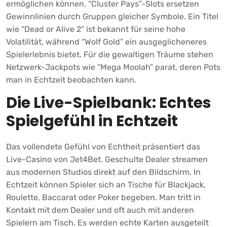
ermöglichen können. “Cluster Pays”-Slots ersetzen
Gewinnlinien durch Gruppen gleicher Symbole. Ein Titel
wie “Dead or Alive 2” ist bekannt für seine hohe
Volatilität, während “Wolf Gold” ein ausgeglicheneres
Spielerlebnis bietet. Für die gewaltigen Träume stehen
Netzwerk-Jackpots wie “Mega Moolah” parat, deren Pots
man in Echtzeit beobachten kann.
Die Live-Spielbank: Echtes
Spielgefühl in Echtzeit
Das vollendete Gefühl von Echtheit präsentiert das
Live-Casino von Jet4Bet. Geschulte Dealer streamen
aus modernen Studios direkt auf den Bildschirm. In
Echtzeit können Spieler sich an Tische für Blackjack,
Roulette, Baccarat oder Poker begeben. Man tritt in
Kontakt mit dem Dealer und oft auch mit anderen
Spielern am Tisch. Es werden echte Karten ausgeteilt