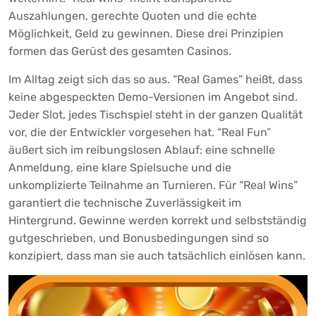
Auszahlungen, gerechte Quoten und die echte
Möglichkeit, Geld zu gewinnen. Diese drei Prinzipien
formen das Gerüst des gesamten Casinos.
Im Alltag zeigt sich das so aus. “Real Games” heißt, dass
keine abgespeckten Demo-Versionen im Angebot sind.
Jeder Slot, jedes Tischspiel steht in der ganzen Qualität
vor, die der Entwickler vorgesehen hat. “Real Fun”
äußert sich im reibungslosen Ablauf: eine schnelle
Anmeldung, eine klare Spielsuche und die
unkomplizierte Teilnahme an Turnieren. Für “Real Wins”
garantiert die technische Zuverlässigkeit im
Hintergrund. Gewinne werden korrekt und selbstständig
gutgeschrieben, und Bonusbedingungen sind so
konzipiert, dass man sie auch tatsächlich einlösen kann.