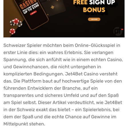
Schweizer Spieler möchten beim Online-Glücksspiel in
erster Linie dies: ein wahres Erlebnis. Sie verlangen
Spannung, die sich anfühlt wie in einem echten Casino,
und Gewinnchancen, die nicht untergehen in
komplizierten Bedingungen. Jet4Bet Casino versteht
das. Die Plattform baut auf hochwertige Spiele von den
führenden Entwicklern der Branche, auf ein
transparentes und sicheres Umfeld und auf den Spaß
am Spiel selbst. Dieser Artikel verdeutlicht, wie Jet4Bet
in der Schweiz exakt das bietet – ein Spielerlebnis, bei
dem der Spaß und die echte Chance auf Gewinne im
Mittelpunkt stehen.