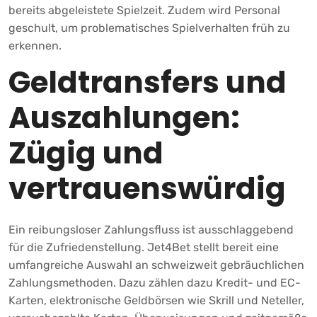
bereits abgeleistete Spielzeit. Zudem wird Personal
geschult, um problematisches Spielverhalten früh zu
erkennen.
Geldtransfers und
Auszahlungen:
Zügig und
vertrauenswürdig
Ein reibungsloser Zahlungsfluss ist ausschlaggebend
für die Zufriedenstellung. Jet4Bet stellt bereit eine
umfangreiche Auswahl an schweizweit gebräuchlichen
Zahlungsmethoden. Dazu zählen dazu Kredit- und EC-
Karten, elektronische Geldbörsen wie Skrill und Neteller,