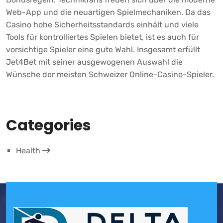
Web-App und die neuartigen Spielmechaniken. Da das
Casino hohe Sicherheitsstandards einhält und viele
Tools für kontrolliertes Spielen bietet, ist es auch für
vorsichtige Spieler eine gute Wahl. Insgesamt erfüllt
Jet4Bet mit seiner ausgewogenen Auswahl die
Wünsche der meisten Schweizer Online-Casino-Spieler.
Categories
Health