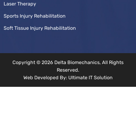
Laser Therapy
Sports Injury Rehabilitation
Soft Tissue Injury Rehabilitation
Copyright © 2026 Delta Biomechanics, All Rights
Reserved.
Web Developed By:
Ultimate IT Solution