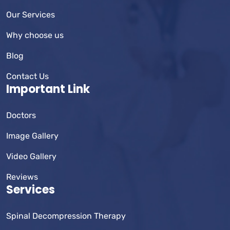
Our Services
Why choose us
Blog
Contact Us
Important Link
Doctors
Image Gallery
Video Gallery
Reviews
Services
Spinal Decompression Therapy