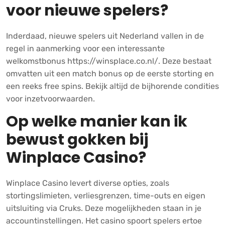
voor nieuwe spelers?
Inderdaad, nieuwe spelers uit Nederland vallen in de
regel in aanmerking voor een interessante
welkomstbonus
https://winsplace.co.nl/
. Deze bestaat
omvatten uit een match bonus op de eerste storting en
een reeks free spins. Bekijk altijd de bijhorende condities
voor inzetvoorwaarden.
Op welke manier kan ik
bewust gokken bij
Winplace Casino?
Winplace Casino levert diverse opties, zoals
stortingslimieten, verliesgrenzen, time-outs en eigen
uitsluiting via Cruks. Deze mogelijkheden staan in je
accountinstellingen. Het casino spoort spelers ertoe