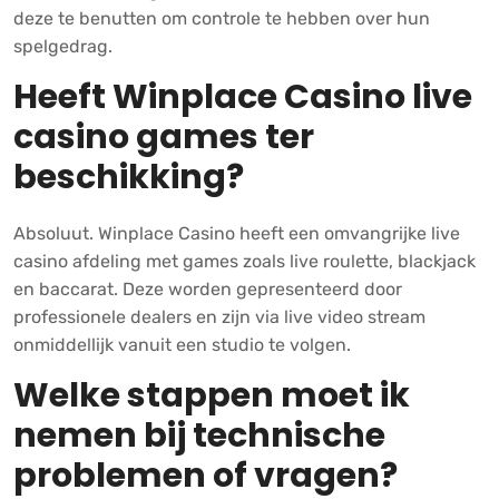
deze te benutten om controle te hebben over hun
spelgedrag.
Heeft Winplace Casino live
casino games ter
beschikking?
Absoluut. Winplace Casino heeft een omvangrijke live
casino afdeling met games zoals live roulette, blackjack
en baccarat. Deze worden gepresenteerd door
professionele dealers en zijn via live video stream
onmiddellijk vanuit een studio te volgen.
Welke stappen moet ik
nemen bij technische
problemen of vragen?