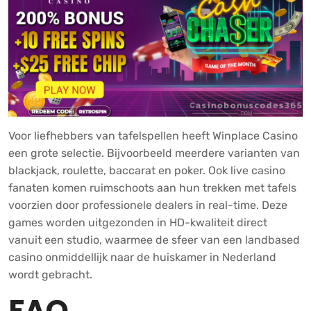
Voor liefhebbers van tafelspellen heeft Winplace Casino
een grote selectie. Bijvoorbeeld meerdere varianten van
blackjack, roulette, baccarat en poker. Ook live casino
fanaten komen ruimschoots aan hun trekken met tafels
voorzien door professionele dealers in real-time. Deze
games worden uitgezonden in HD-kwaliteit direct
vanuit een studio, waarmee de sfeer van een landbased
casino onmiddellijk naar de huiskamer in Nederland
wordt gebracht.
FAQ