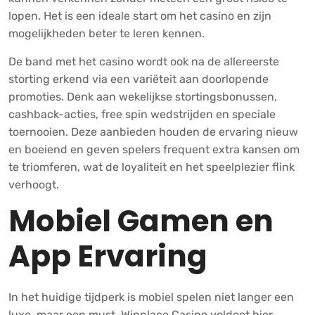
lopen. Het is een ideale start om het casino en zijn
mogelijkheden beter te leren kennen.
De band met het casino wordt ook na de allereerste
storting erkend via een variëteit aan doorlopende
promoties. Denk aan wekelijkse stortingsbonussen,
cashback-acties, free spin wedstrijden en speciale
toernooien. Deze aanbieden houden de ervaring nieuw
en boeiend en geven spelers frequent extra kansen om
te triomferen, wat de loyaliteit en het speelplezier flink
verhoogt.
Mobiel Gamen en
App Ervaring
In het huidige tijdperk is mobiel spelen niet langer een
luxe, maar een must. Winplace Casino voldoet hier