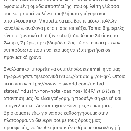
αφοσιωμένη ομάδα υποστήριξης, που ομιλεί τη γλώσσα
σας και μπορεί να λύνει προβλήματα γρήγορα και
αποτελεσματικά. Μπορείτε να μας βρείτε μέσω πολλών
καναλιών, ανάλογα με το τι σας ταιριάζει. Το πιο δημοφιλές
είναι το ζωντανό chat (live chat), διαθέσιμο 24 ώρες το
24ωρο, 7 μέρες την εβδομάδα. Σας φέρνει άμεσα με έναν
αντιπρόσωπο που είναι έτοιμος να εξυπηρετήσει σε
πραγματικό χρόνο.
Εναλλακτικά, μπορείτε να συμπληρώσετε email ή να μας
τηλεφωνήσετε τηλεφωνικά
https://efbets.gr/el-gr/
. Όποιο
μέσο και αν
https://www.ibisworld.com/united-
states/industry/non-hotel-casinos/1649/
επιλέξετε, η
απάντησή μας θα είναι γρήγορη, η προσέγγιση φιλική και
επαγγελματική. Δεν υπάρχουν «ανόητες» ερωτήσεις.
Βρισκόμαστε εδώ για να σας καθοδηγήσουμε στην
πλατφόρμα, να διευκρινίσουμε τους όρους μιας
προσφοράς, να διευθετήσουμε ένα θέμα με συναλλαγή ή