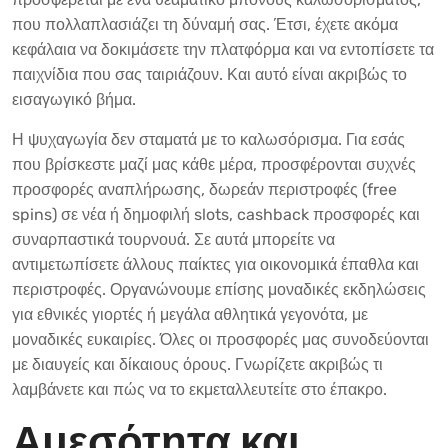
που πολλαπλασιάζει τη δύναμή σας. Έτσι, έχετε ακόμα
κεφάλαια να δοκιμάσετε την πλατφόρμα και να εντοπίσετε τα
παιχνίδια που σας ταιριάζουν. Και αυτό είναι ακριβώς το
εισαγωγικό βήμα.
Η ψυχαγωγία δεν σταματά με το καλωσόρισμα. Για εσάς
που βρίσκεστε μαζί μας κάθε μέρα, προσφέρονται συχνές
προσφορές αναπλήρωσης, δωρεάν περιστροφές (free
spins) σε νέα ή δημοφιλή slots, cashback προσφορές και
συναρπαστικά τουρνουά. Σε αυτά μπορείτε να
αντιμετωπίσετε άλλους παίκτες για οικονομικά έπαθλα και
περιστροφές. Οργανώνουμε επίσης μοναδικές εκδηλώσεις
για εθνικές γιορτές ή μεγάλα αθλητικά γεγονότα, με
μοναδικές ευκαιρίες. Όλες οι προσφορές μας συνοδεύονται
με διαυγείς και δίκαιους όρους. Γνωρίζετε ακριβώς τι
λαμβάνετε και πώς να το εκμεταλλευτείτε στο έπακρο.
Αμεσότητα και