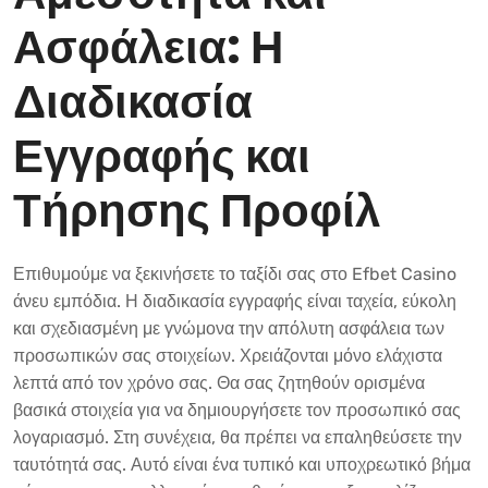
Ασφάλεια: Η
Διαδικασία
Εγγραφής και
Τήρησης Προφίλ
Επιθυμούμε να ξεκινήσετε το ταξίδι σας στο Efbet Casino
άνευ εμπόδια. Η διαδικασία εγγραφής είναι ταχεία, εύκολη
και σχεδιασμένη με γνώμονα την απόλυτη ασφάλεια των
προσωπικών σας στοιχείων. Χρειάζονται μόνο ελάχιστα
λεπτά από τον χρόνο σας. Θα σας ζητηθούν ορισμένα
βασικά στοιχεία για να δημιουργήσετε τον προσωπικό σας
λογαριασμό. Στη συνέχεια, θα πρέπει να επαληθεύσετε την
ταυτότητά σας. Αυτό είναι ένα τυπικό και υποχρεωτικό βήμα