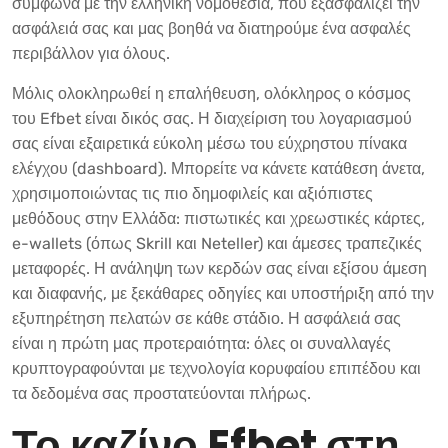
σύμφωνα με την ελληνική νομοθεσία, που εξασφαλίζει την
ασφάλειά σας και μας βοηθά να διατηρούμε ένα ασφαλές
περιβάλλον για όλους.
Μόλις ολοκληρωθεί η επαλήθευση, ολόκληρος ο κόσμος
του Efbet είναι δικός σας. Η διαχείριση του λογαριασμού
σας είναι εξαιρετικά εύκολη μέσω του εύχρηστου πίνακα
ελέγχου (dashboard). Μπορείτε να κάνετε κατάθεση άνετα,
χρησιμοποιώντας τις πιο δημοφιλείς και αξιόπιστες
μεθόδους στην Ελλάδα: πιστωτικές και χρεωστικές κάρτες,
e-wallets (όπως Skrill και Neteller) και άμεσες τραπεζικές
μεταφορές. Η ανάληψη των κερδών σας είναι εξίσου άμεση
και διαφανής, με ξεκάθαρες οδηγίες και υποστήριξη από την
εξυπηρέτηση πελατών σε κάθε στάδιο. Η ασφάλειά σας
είναι η πρώτη μας προτεραιότητα: όλες οι συναλλαγές
κρυπτογραφούνται με τεχνολογία κορυφαίου επιπέδου και
τα δεδομένα σας προστατεύονται πλήρως.
Το καζίνο Efbet στη