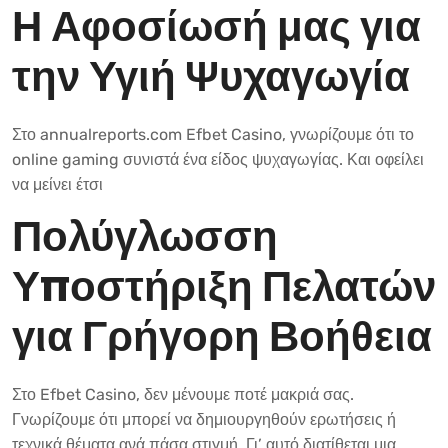
Η Αφοσίωσή μας για
την Υγιή Ψυχαγωγία
Στο
annualreports.com
Efbet Casino, γνωρίζουμε ότι το
online gaming συνιστά ένα είδος ψυχαγωγίας. Και οφείλει
να μείνει έτσι
Πολύγλωσση
Υποστήριξη Πελατών
για Γρήγορη Βοήθεια
Στο Efbet Casino, δεν μένουμε ποτέ μακριά σας.
Γνωρίζουμε ότι μπορεί να δημιουργηθούν ερωτήσεις ή
τεχνικά θέματα ανά πάσα στιγμή. Γι’ αυτό διατίθεται μια