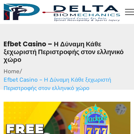
Efbet Casino – Η Δύναμη Κάθε
ξεχωριστή Περιστροφής στον ελληνικό
χώρο
Home
/
Efbet Casino – Η Δύναμη Κάθε ξεχωριστή
Περιστροφής στον ελληνικό χώρο