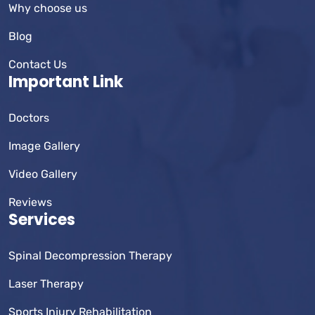
Why choose us
Blog
Contact Us
Important Link
Doctors
Image Gallery
Video Gallery
Reviews
Services
Spinal Decompression Therapy
Laser Therapy
Sports Injury Rehabilitation