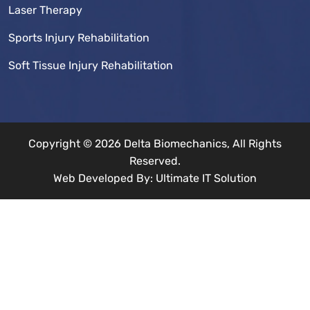
Laser Therapy
Sports Injury Rehabilitation
Soft Tissue Injury Rehabilitation
Copyright © 2026 Delta Biomechanics, All Rights
Reserved.
Web Developed By:
Ultimate IT Solution