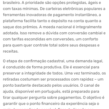
brasileiro. A prioridade são opções protegidas, ágeis e
com taxas mínimas. De carteiras eletrônicas populares a
ferramentas inovadoras de pagamento instantâneo, a
plataforma facilita tanto o depósito na conta quanto a
saque dos prêmios. A moeda nacional é integralmente
adotada. Isso remove a dúvida com conversão cambial e
com tarifas escondidas em conversões, um conforto
para quem quer controle total sobre seus despesas e
receitas.
O etapa de confirmação cadastral, uma demanda legal,
é conduzido de forma produtiva. Ele é essencial para
preservar a integridade de todos. Uma vez terminado, os
retiradas costumam ser processados com rapidez – um
ponto bastante destacado pelos usuários. O canal de
ajuda, disponível em português, está preparado para
tirar qualquer pergunta sobre pagamentos. O objetivo é
garantir que o ponto financeiro da experiência seja o