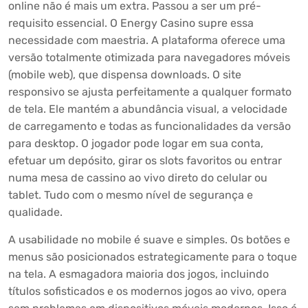
online não é mais um extra. Passou a ser um pré-
requisito essencial. O Energy Casino supre essa
necessidade com maestria. A plataforma oferece uma
versão totalmente otimizada para navegadores móveis
(mobile web), que dispensa downloads. O site
responsivo se ajusta perfeitamente a qualquer formato
de tela. Ele mantém a abundância visual, a velocidade
de carregamento e todas as funcionalidades da versão
para desktop. O jogador pode logar em sua conta,
efetuar um depósito, girar os slots favoritos ou entrar
numa mesa de cassino ao vivo direto do celular ou
tablet. Tudo com o mesmo nível de segurança e
qualidade.
A usabilidade no mobile é suave e simples. Os botões e
menus são posicionados estrategicamente para o toque
na tela. A esmagadora maioria dos jogos, incluindo
títulos sofisticados e os modernos jogos ao vivo, opera