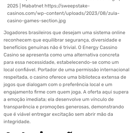
Jogadores brasileiros que desejam uma sistema online
reconhecem que equilibrar segurança, diversidade e
benefícios genuínas não é trivial. O
Energy Cassino
Casino se apresenta como uma alternativa concreta
para essa necessidade, estabelecendo-se como um
local confiável. Portador de uma permissão internacional
respeitada, o casino oferece uma biblioteca extensa de
jogos que dialogam com o preferência local e um
engajamento firme com quem joga. A oferta aqui supera
a emoção imediata; ela desenvolve um vínculo de
transparência e promoções generosas, demonstrando
que é viável entregar excitação sem abrir mão da
integridade.