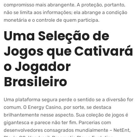
compromisso mais abrangente. A proteção, portanto,
não se limita aos informações; ela abrange a condição
monetária e o controle de quem participa.
Uma Seleção de
Jogos que Cativará
o Jogador
Brasileiro
Uma plataforma segura perde o sentido se a diversão for
comum. O Energy Casino, por sorte, se destaca
brilhantemente nesse aspecto. Sua coleção de jogos é
gigantesca e parece não ter fim. Parcerias com
desenvolvedores consagrados mundialmente – NetEnt,