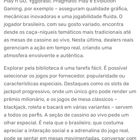
Play’n GO, Yggdrasil, Pragmatic Play e Evolution
Gaming, por exemplo – asseguram qualidade gráfica,
mecânicas inovadoras e uma jogabilidade fluida. O
jogador brasileiro, com seu gosto variado, encontra
desde os caça-níqueis temáticos mais tradicionais até
as mesas de cassino ao vivo. Nesta última, dealers reais
gerenciam a ação em tempo real, criando uma
atmosfera envolvente e autêntica.
Explorar pela biblioteca é uma tarefa fácil. É possível
selecionar os jogos por fornecedor, popularidade ou
características especiais. Destaques como os slots de
jackpot progressivo, onde um único giro pode render um
prêmio milionário, e os jogos de mesa clássicos –
blackjack, roleta e bacará em várias variantes – servem
a todos os perfis. A seção de cassino ao vivo pede um
olhar especial. É nela que o brasileiro, que costuma
apreciar a interação social e a adrenalina do jogo real,
pode se sentar em mesas movimentadas, conversar com