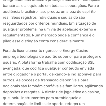
bancárias e a equidade em todas as operações. Para o
audiência brasileiro, isso produz uma paz de espírito
real. Seus registros individuais e seu saldo são
resguardados por critérios mundiais. Em situação de
qualquer problema, há um via de apelação externo e
regulamentado. Num mercado onde a confiança é o
pilar, esse distingão conta consideravelmente.
Fora do licenciamento rigoroso, o Energy Casino
emprega tecnologia de padrão superior para proteger o
usuário. A plataforma trabalha com codificação SSL
avançada, que codifica qualquer conteúdo enviada
entre o jogador e o portal, deixando-a indisponível para
outros. As opções de transação disponíveis para
nacionais são também confiáveis e familiares, agilizando
depósitos e resgates. A diretriz de jogo ético do casino,
que inclui instrumentos para autobloqueio e
determinação de limites de aporte, reforça um