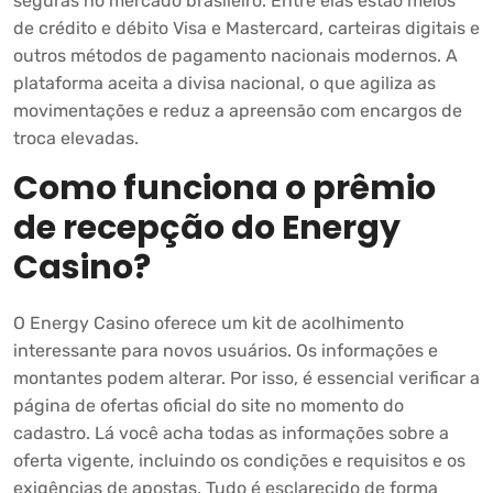
seguras no mercado brasileiro. Entre elas estão meios
de crédito e débito Visa e Mastercard, carteiras digitais e
outros métodos de pagamento nacionais modernos. A
plataforma aceita a divisa nacional, o que agiliza as
movimentações e reduz a apreensão com encargos de
troca elevadas.
Como funciona o prêmio
de recepção do Energy
Casino?
O Energy Casino oferece um kit de acolhimento
interessante para novos usuários. Os informações e
montantes podem alterar. Por isso, é essencial verificar a
página de ofertas oficial do site no momento do
cadastro. Lá você acha todas as informações sobre a
oferta vigente, incluindo os condições e requisitos e os
exigências de apostas. Tudo é esclarecido de forma