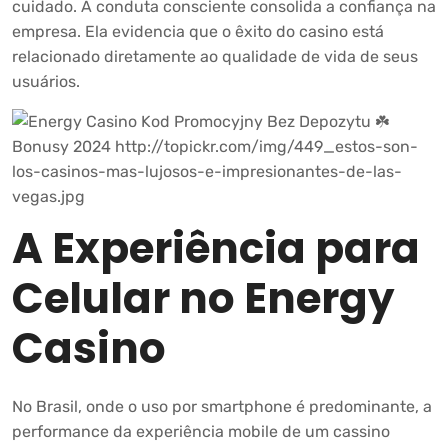
cuidado. A conduta consciente consolida a confiança na
empresa. Ela evidencia que o êxito do casino está
relacionado diretamente ao qualidade de vida de seus
usuários.
A Experiência para
Celular no Energy
Casino
No Brasil, onde o uso por smartphone é predominante, a
performance da experiência mobile de um cassino