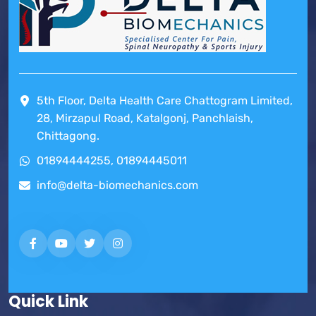
5th Floor, Delta Health Care Chattogram Limited,
28, Mirzapul Road, Katalgonj, Panchlaish,
Chittagong.
01894444255, 01894445011
info@delta-biomechanics.com
Quick Link