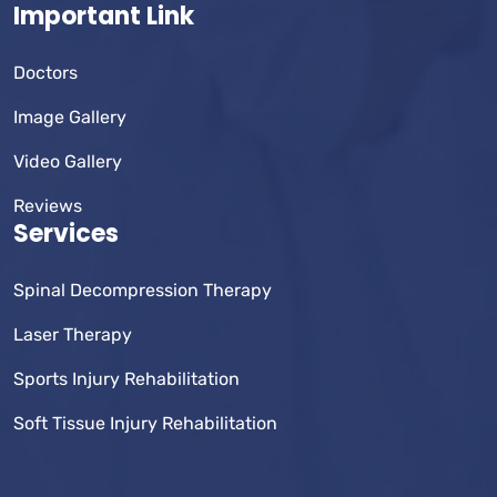
Important Link
Doctors
Image Gallery
Video Gallery
Reviews
Services
Spinal Decompression Therapy
Laser Therapy
Sports Injury Rehabilitation
Soft Tissue Injury Rehabilitation