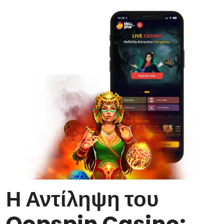
Η Αντίληψη του