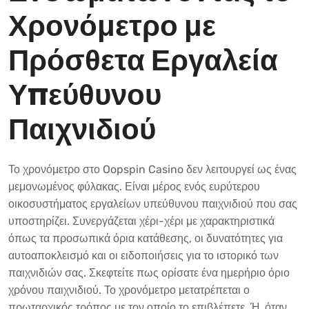
Χρονόμετρο με
Πρόσθετα Εργαλεία
Υπεύθυνου
Παιχνιδιού
Το χρονόμετρο στο Oopspin Casino δεν λειτουργεί ως ένας
μεμονωμένος φύλακας. Είναι μέρος ενός ευρύτερου
οικοσυστήματος εργαλείων υπεύθυνου παιχνιδιού που σας
υποστηρίζει. Συνεργάζεται χέρι-χέρι με χαρακτηριστικά
όπως τα προσωπικά όρια κατάθεσης, οι δυνατότητες για
αυτοαποκλεισμό και οι ειδοποιήσεις για το ιστορικό των
παιχνιδιών σας. Σκεφτείτε πως ορίσατε ένα ημερήριο όριο
χρόνου παιχνιδιού. Το χρονόμετρο μετατρέπεται ο
πρωταρχικός τρόπος με τον οποίο το επιβλέπετε. Ή, όταν