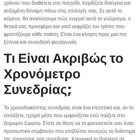
χρόνου που διαθέτετε στο παιχνίδι. Κερδίζετε διαύγεια και
αυξημένη δύναμη πάνω στις επιλογές σας. Σε αυτό το
κείμενο, θα αναλύσουμε πώς ενεργεί αυτό το γνώρισμα, τι
θετικά σας προσφέρει και γιατί εκφράζει τον τρόπο που
φροντίζουμε κάθε παίκτη. Είναι ένα κίνηση προς μια πιο
ξύπνια και συνειδητή ψυχαγωγία.
Τι Είναι Ακριβώς το
Χρονόμετρο
Συνεδρίας;
Το χρονοδιακόπτης συνεδρίας είναι ένα εποπτικό και, αν το
επιλέξετε, ηχηρό μέσο που εμφανίζεται ενώ παίζετε στο
Oopspin Casino. Είστε σε θέση να το φανταστείτε σαν έναν
προσωπικό σύμβουλο που επιβλέπει συνεχώς τη διάστημα
της παρούσας σας συνεδρίας. Κανονικά το βρίσκετε σε