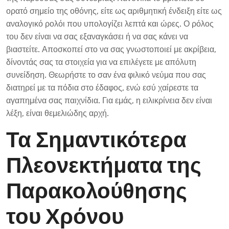
ορατό σημείο της οθόνης, είτε ως αριθμητική ένδειξη είτε ως
αναλογικό ρολόι που υπολογίζει λεπτά και ώρες. Ο ρόλος
του δεν είναι να σας εξαναγκάσει ή να σας κάνει να
βιαστείτε. Αποσκοπεί στο να σας γνωστοποιεί με ακρίβεια,
δίνοντάς σας τα στοιχεία για να επιλέγετε με απόλυτη
συνείδηση. Θεωρήστε το σαν ένα φιλικό νεύμα που σας
διατηρεί με τα πόδια στο έδαφος, ενώ εσύ χαίρεστε τα
αγαπημένα σας παιχνίδια. Για εμάς, η ειλικρίνεια δεν είναι
λέξη, είναι θεμελιώδης αρχή.
Τα Σημαντικότερα
Πλεονεκτήματα της
Παρακολούθησης
του Χρόνου