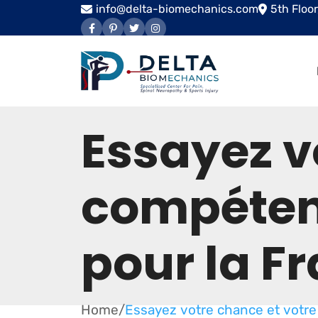
info@delta-biomechanics.com
5th Floo
Essayez v
compétenc
pour la F
Home
/
Essayez votre chance et votre