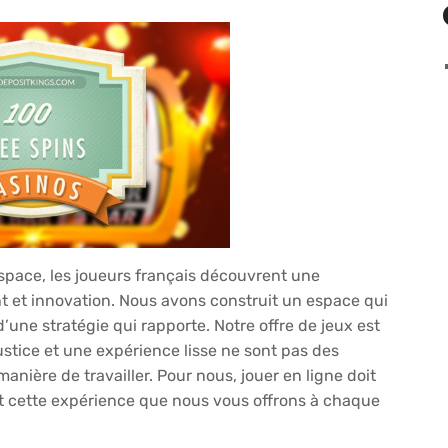
space, les joueurs français découvrent une
nt et innovation. Nous avons construit un espace qui
d’une stratégie qui rapporte. Notre offre de jeux est
justice et une expérience lisse ne sont pas des
anière de travailler. Pour nous, jouer en ligne doit
st cette expérience que nous vous offrons à chaque