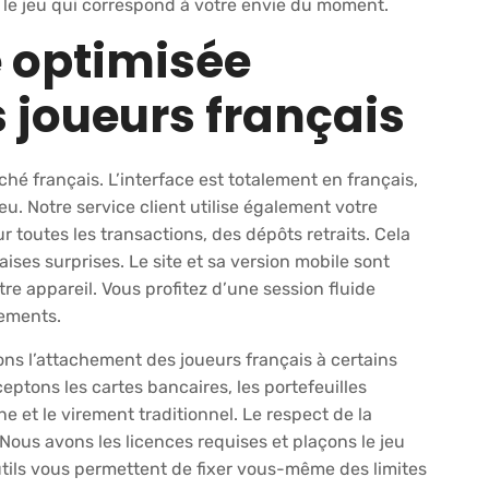
le jeu qui correspond à votre envie du moment.
 optimisée
 joueurs français
hé français. L’interface est totalement en français,
u. Notre service client utilise également votre
ur toutes les transactions, des dépôts retraits. Cela
ises surprises. Le site et sa version mobile sont
tre appareil. Vous profitez d’une session fluide
ements.
s l’attachement des joueurs français à certains
ptons les cartes bancaires, les portefeuilles
e et le virement traditionnel. Le respect de la
Nous avons les licences requises et plaçons le jeu
tils vous permettent de fixer vous-même des limites