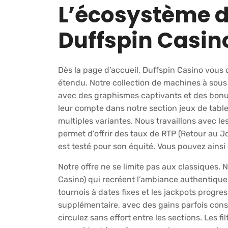
L’écosystème d
Duffspin Casin
Dès la page d’accueil, Duffspin Casino vous d
étendu. Notre collection de machines à sous 
avec des graphismes captivants et des bonus
leur compte dans notre section jeux de table 
multiples variantes. Nous travaillons avec l
permet d’offrir des taux de RTP (Retour au Jo
est testé pour son équité. Vous pouvez ainsi 
Notre offre ne se limite pas aux classiques. 
Casino) qui recréent l’ambiance authentique 
tournois à dates fixes et les jackpots progre
supplémentaire, avec des gains parfois consi
circulez sans effort entre les sections. Les f