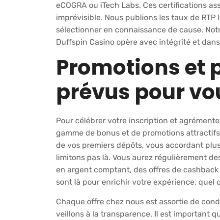
eCOGRA ou iTech Labs. Ces certifications ass
imprévisible. Nous publions les taux de RTP 
sélectionner en connaissance de cause. Notre
Duffspin Casino opère avec intégrité et dans 
Promotions et 
prévus pour vo
Pour célébrer votre inscription et agrémente
gamme de bonus et de promotions attractifs.
de vos premiers dépôts, vous accordant plus 
limitons pas là. Vous aurez régulièrement des
en argent comptant, des offres de cashback
sont là pour enrichir votre expérience, quel q
Chaque offre chez nous est assortie de cond
veillons à la transparence. Il est important 