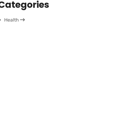
Categories
Health