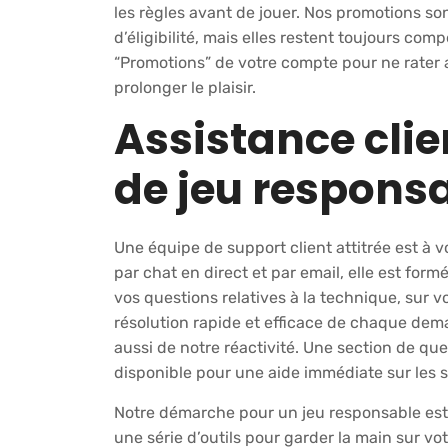
les règles avant de jouer. Nos promotions so
d’éligibilité, mais elles restent toujours comp
“Promotions” de votre compte pour ne rater 
prolonger le plaisir.
Assistance clie
de jeu respons
Une équipe de support client attitrée est à
par chat en direct et par email, elle est fo
vos questions relatives à la technique, sur 
résolution rapide et efficace de chaque dema
aussi de notre réactivité. Une section de q
disponible pour une aide immédiate sur les s
Notre démarche pour un jeu responsable est 
une série d’outils pour garder la main sur vo