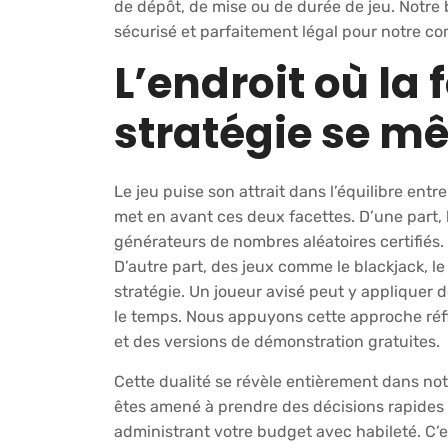
de dépôt, de mise ou de durée de jeu. Notre 
sécurisé et parfaitement légal pour notre 
L’endroit où la 
stratégie se mê
Le jeu puise son attrait dans l’équilibre entr
met en avant ces deux facettes. D’une part, 
générateurs de nombres aléatoires certifié
D’autre part, des jeux comme le blackjack, le
stratégie. Un joueur avisé peut y appliquer
le temps. Nous appuyons cette approche réfl
et des versions de démonstration gratuites.
Cette dualité se révèle entièrement dans not
êtes amené à prendre des décisions rapides sel
administrant votre budget avec habileté. C’