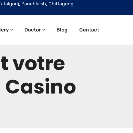
Katalgonj, Panchlaish, Chittagong.
lery
Doctor
Blog
Contact
t votre
 Casino