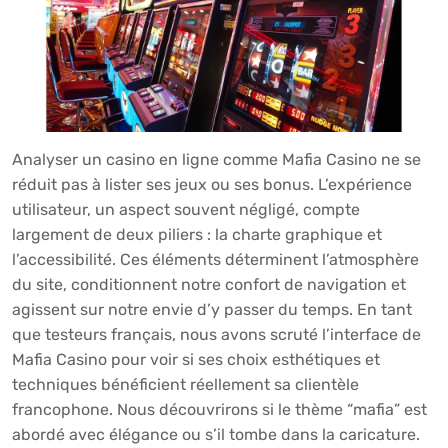
Analyser un casino en ligne comme Mafia Casino ne se
réduit pas à lister ses jeux ou ses bonus. L’expérience
utilisateur, un aspect souvent négligé, compte
largement de deux piliers : la charte graphique et
l’accessibilité. Ces éléments déterminent l’atmosphère
du site, conditionnent notre confort de navigation et
agissent sur notre envie d’y passer du temps. En tant
que testeurs français, nous avons scruté l’interface de
Mafia Casino pour voir si ses choix esthétiques et
techniques bénéficient réellement sa clientèle
francophone. Nous découvrirons si le thème “mafia” est
abordé avec élégance ou s’il tombe dans la caricature.