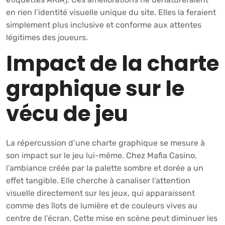
en rien l’identité visuelle unique du site. Elles la feraient
simplement plus inclusive et conforme aux attentes
légitimes des joueurs.
Impact de la charte
graphique sur le
vécu de jeu
La répercussion d’une charte graphique se mesure à
son impact sur le jeu lui-même. Chez Mafia Casino,
l’ambiance créée par la palette sombre et dorée a un
effet tangible. Elle cherche à canaliser l’attention
visuelle directement sur les jeux, qui apparaissent
comme des îlots de lumière et de couleurs vives au
centre de l’écran. Cette mise en scène peut diminuer les