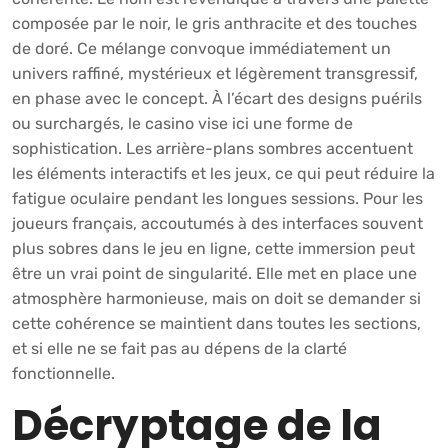
composée par le noir, le gris anthracite et des touches
de doré. Ce mélange convoque immédiatement un
univers raffiné, mystérieux et légèrement transgressif,
en phase avec le concept. À l’écart des designs puérils
ou surchargés, le casino vise ici une forme de
sophistication. Les arrière-plans sombres accentuent
les éléments interactifs et les jeux, ce qui peut réduire la
fatigue oculaire pendant les longues sessions. Pour les
joueurs français, accoutumés à des interfaces souvent
plus sobres dans le jeu en ligne, cette immersion peut
être un vrai point de singularité. Elle met en place une
atmosphère harmonieuse, mais on doit se demander si
cette cohérence se maintient dans toutes les sections,
et si elle ne se fait pas au dépens de la clarté
fonctionnelle.
Décryptage de la