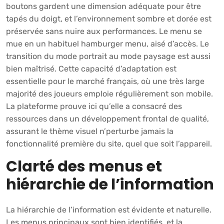
boutons gardent une dimension adéquate pour être
tapés du doigt, et l’environnement sombre et dorée est
préservée sans nuire aux performances. Le menu se
mue en un habituel hamburger menu, aisé d’accès. Le
transition du mode portrait au mode paysage est aussi
bien maîtrisé. Cette capacité d’adaptation est
essentielle pour le marché français, où une très large
majorité des joueurs emploie régulièrement son mobile.
La plateforme prouve ici qu’elle a consacré des
ressources dans un développement frontal de qualité,
assurant le thème visuel n’perturbe jamais la
fonctionnalité première du site, quel que soit l’appareil.
Clarté des menus et
hiérarchie de l’information
La hiérarchie de l’information est évidente et naturelle.
Les menus principaux sont bien identifiés, et la