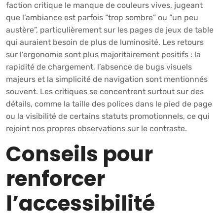
faction critique le manque de couleurs vives, jugeant
que l’ambiance est parfois “trop sombre” ou “un peu
austère”, particulièrement sur les pages de jeux de table
qui auraient besoin de plus de luminosité. Les retours
sur l’ergonomie sont plus majoritairement positifs : la
rapidité de chargement, l’absence de bugs visuels
majeurs et la simplicité de navigation sont mentionnés
souvent. Les critiques se concentrent surtout sur des
détails, comme la taille des polices dans le pied de page
ou la visibilité de certains statuts promotionnels, ce qui
rejoint nos propres observations sur le contraste.
Conseils pour
renforcer
l’accessibilité