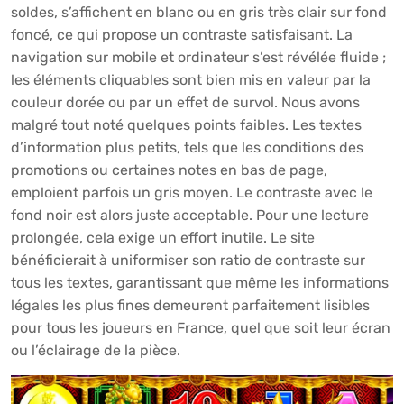
soldes, s’affichent en blanc ou en gris très clair sur fond
foncé, ce qui propose un contraste satisfaisant. La
navigation sur mobile et ordinateur s’est révélée fluide ;
les éléments cliquables sont bien mis en valeur par la
couleur dorée ou par un effet de survol. Nous avons
malgré tout noté quelques points faibles. Les textes
d’information plus petits, tels que les conditions des
promotions ou certaines notes en bas de page,
emploient parfois un gris moyen. Le contraste avec le
fond noir est alors juste acceptable. Pour une lecture
prolongée, cela exige un effort inutile. Le site
bénéficierait à uniformiser son ratio de contraste sur
tous les textes, garantissant que même les informations
légales les plus fines demeurent parfaitement lisibles
pour tous les joueurs en France, quel que soit leur écran
ou l’éclairage de la pièce.