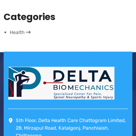
Categories
Health
5th Floor, Delta Health Care Chattogram Limited,
28, Mirzapul Road, Katalgonj, Panchlaish,
Chittagong.