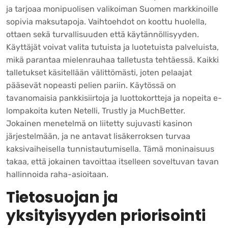
ja tarjoaa monipuolisen valikoiman Suomen markkinoille
sopivia maksutapoja. Vaihtoehdot on koottu huolella,
ottaen sekä turvallisuuden että käytännöllisyyden.
Käyttäjät voivat valita tutuista ja luotetuista palveluista,
mikä parantaa mielenrauhaa talletusta tehtäessä. Kaikki
talletukset käsitellään välittömästi, joten pelaajat
pääsevät nopeasti pelien pariin. Käytössä on
tavanomaisia pankkisiirtoja ja luottokortteja ja nopeita e-
lompakoita kuten Netelli, Trustly ja MuchBetter.
Jokainen menetelmä on liitetty sujuvasti kasinon
järjestelmään, ja ne antavat lisäkerroksen turvaa
kaksivaiheisella tunnistautumisella. Tämä moninaisuus
takaa, että jokainen tavoittaa itselleen soveltuvan tavan
hallinnoida raha-asioitaan.
Tietosuojan ja
yksityisyyden priorisointi