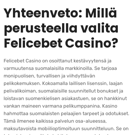
Yhteenveto: Millä
perusteella valita
Felicebet Casino?
Felicebet Casino on osoittanut kestävyytensä ja
varmuutensa suomalaisilla markkinoilla. Se tarjoaa
monipuolisen, turvallisen ja viihdyttävän
pelikokemuksen. Kokoamalla laillisen lisenssin, laajan
pelivalikoiman, suomalaisille suunnitellut bonukset ja
loistavan suomenkielisen asiakastuen, se on hankkinut
vankan maineen varmana pelikumppanina. Kasino
hahmottaa suomalaisten pelaajien tarpeet ja odotukset.
Tämä ilmenee kaikissa palvelun osa-alueessa,
maksutavoista mobiilioptimoituun suunnitteluun. Se on