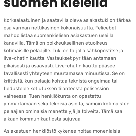
suomen kielellä
Korkealaatuinen ja saatavilla oleva asiakastuki on tärkeä
osa varman nettikasinon kokonaisuutta. Felicebet
mahdollistaa suomenkielisen asiakastuen useilla
kanavilla. Tämä on poikkeuksellinen etuoikeus
kotimaisille pelaajille. Tuki on tarjolla sähköpostitse ja
live-chatin kautta. Vastaukset pyritään antamaan
pikaisesti ja osaavasti. Live-chatin kautta pääsee
tavallisesti yhteyteen muutamassa minuutissa. Se on
kriittistä, kun pelaaja kohtaa teknistä ongelmaa tai
tiedustelee kotiutuksen tilanteesta pelisession
vaiheessa. Tuen henkilökunta on opastettu
ymmärtämään sekä teknisiä asioita, samoin kotimaisten
pelaajien ominaisia menettelyjä ja toiveita. Tämä saa
aikaan kommunikaatiosta sujuvaa.
Asiakastuen henkilöstö kykenee hoitaa monenlaisia