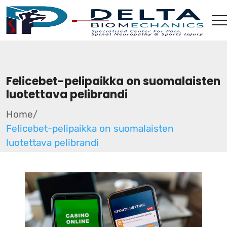
Felicebet-pelipaikka on suomalaisten
luotettava pelibrandi
Home
/
Felicebet-pelipaikka on suomalaisten
luotettava pelibrandi