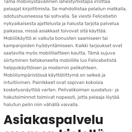
Tämä mobiiliystävällinen lähestymistapa irrottaa
pelaajat kirjoittimista. Se mahdollistaa pelailun matkalla,
odotushuoneessa tai sohvalla. Se viestii Felicebetin
nykyaikaisesta ajattelusta ja halusta tarjota palvelua
paikassa, missä asiakkaat toivovat sitä käyttää.
Mobiilikäyttö ei vaikuta bonusten saamiseen tai
kampanjoiden hyödyntämiseen. Kaikki tarjoukset ovat
saatavilla myös mobiililaitteen kautta. Tämä sujuva
siirtyminen tietokoneelta mobiilille luo Felicebetistä
helppokäyttöisen ja modernin pelikohteen.
Mobiiliympäristössä käyttöliittymä on selkeä ja
intuitiivinen. Painikkeet ovat sopivan kokoisia
kosketusnäyttöä varten. Pelivalikoiman suodatus- ja
hakutoiminnot toimivat nopeasti, jotta pelaaja löytää
halutun pelin niin vähällä vaivalla.
Asiakaspalvelu