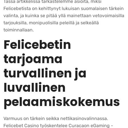
Tässä artikkelissa tarkastelemme asioita, miksi
Felicebetista on kehittynyt lukuisan suomalaisen tärkein
valinta, ja kuinka se pitää yllä mainettaan vetovoimaisilla
tarjouksilla, monipuolisilla peleillä ja selkeällä
toiminnallaan.
Felicebetin
tarjoama
turvallinen ja
luvallinen
pelaamiskokemus
Varmuus on tärkein seikka nettikasinovalinnassa.
Felicebet Casino työskentelee Curacaon eGaming -