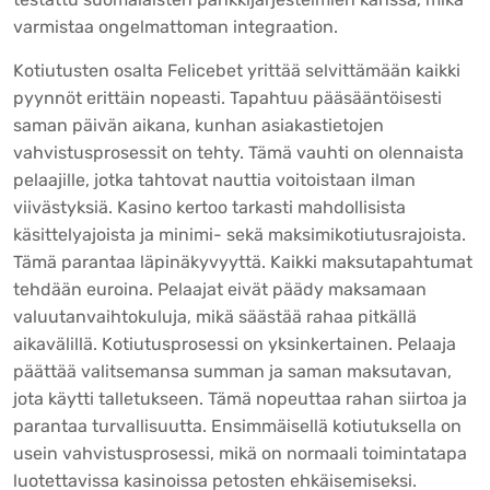
varmistaa ongelmattoman integraation.
Kotiutusten osalta Felicebet yrittää selvittämään kaikki
pyynnöt erittäin nopeasti. Tapahtuu pääsääntöisesti
saman päivän aikana, kunhan asiakastietojen
vahvistusprosessit on tehty. Tämä vauhti on olennaista
pelaajille, jotka tahtovat nauttia voitoistaan ilman
viivästyksiä. Kasino kertoo tarkasti mahdollisista
käsittelyajoista ja minimi- sekä maksimikotiutusrajoista.
Tämä parantaa läpinäkyvyyttä. Kaikki maksutapahtumat
tehdään euroina. Pelaajat eivät päädy maksamaan
valuutanvaihtokuluja, mikä säästää rahaa pitkällä
aikavälillä. Kotiutusprosessi on yksinkertainen. Pelaaja
päättää valitsemansa summan ja saman maksutavan,
jota käytti talletukseen. Tämä nopeuttaa rahan siirtoa ja
parantaa turvallisuutta. Ensimmäisellä kotiutuksella on
usein vahvistusprosessi, mikä on normaali toimintatapa
luotettavissa kasinoissa petosten ehkäisemiseksi.