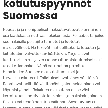
kotiutuspyynnöt
Suomessa
Nopeat ja ja monipuoliset maksutavat ovat olennainen
osa laadukasta nettikasinokokemusta. Felicebet tarjoilee
suomalaisille pelaajille tunnetut ja luotetut
maksuvälineet. Ne tekevät mahdolliseksi talletusten ja
kotiutusten vaivattoman käsittelyn. Tarjolla ovat
luottokortit, siru- ja verkkopankkitunnistautumiset sekä
useat e-lompakot. Nämä valinnat on poimittu
huomioiden Suomen maksutottumukset ja
turvallisuuskriteerit. Talletukset ovat lähes välittömiä.
Rahat ovat pelitilillä välittömästi, joten pelaaminen voi
käynnistyä heti. Jokainen maksutapa on selvästi
kerrottu kasinon sivustolla minimi- ja maksimirajoineen.
Pelaaja voi tehdä harkitun valinnan. Soveltuvuus on
testattu suomalaisten pankkijärjestelmien kanssa, mikä