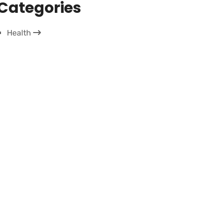
Categories
Health