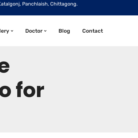
Katalgonj, Panchlaish, Chittagong.
lery
Doctor
Blog
Contact
e
o for