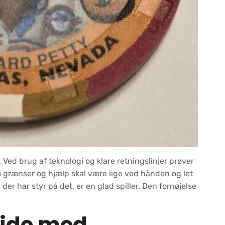
m. Ved brug af teknologi og klare retningslinjer prøver
m grænser og hjælp skal være lige ved hånden og let
, der har styr på det, er en glad spiller. Den fornøjelse
jde med