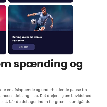
em spænding og
 være en afslappende og underholdende pause fra
ancen i det lange løb. Det drejer sig om bevidsthed
elst. Når du deltager inden for grænser, undgår du