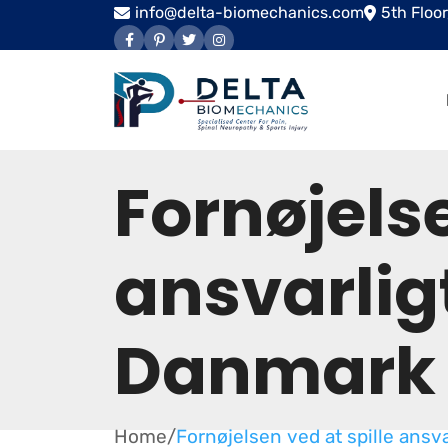
info@delta-biomechanics.com
5th Floo
Fornøjelse
ansvarlig
Danmark
Home
/
Fornøjelsen ved at spille ansv