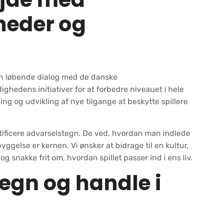
heder og
en løbende dialog med de danske
ighedens initiativer for at forbedre niveauet i hele
ing og udvikling af nye tilgange at beskytte spillere
tificere advarselstegn. De ved, hvordan man indlede
yggelse er kernen. Vi ønsker at bidrage til en kultur,
g snakke frit om, hvordan spillet passer ind i ens liv.
tegn og handle i