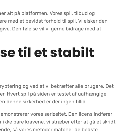
er alt på platformen. Vores spil, tilbud og
 med et bevidst forhold til spil. Vi elsker den
give. Den følelse vil vi gerne bidrage med at
e til et stabilt
yptering og ved at vi bekræfter alle brugere. Det
r. Hvert spil på siden er testet af uafhængige
en denne sikkerhed er der ingen tillid.
monstrerer vores seriøsitet. Den licens indfører
r ikke bare kravene, vi stræber efter at gå et skridt
ende, så vores metoder matcher de bedste