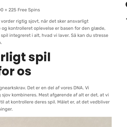
vorder rigtig sjovt, når det sker ansvarligt
 og kontrolleret oplevelse er basen for den glæde,
 spil integreret i alt, hvad vi laver. Så kan du stresse
.
ligt spil
or os
egnearkskrav. Det er en del af vores DNA. Vi
 sjov kombineres. Mest afgørende af alt er det, at vi
l at kontrollere deres spil. Målet er, at det vedbliver
inger.