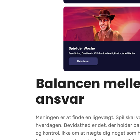
Balancen mell
ansvar
Meningen er at finde en ligevægt. Spil skal
hverdagen. Bevidsthed er det, der holder bal
og kontrol, ikke om at nægte dig noget som h