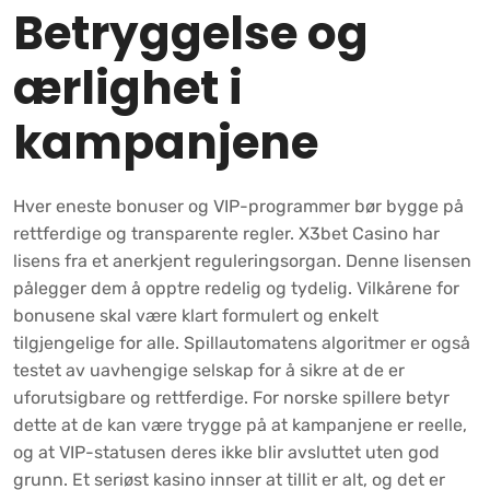
Betryggelse og
ærlighet i
kampanjene
Hver eneste bonuser og VIP-programmer bør bygge på
rettferdige og transparente regler. X3bet Casino har
lisens fra et anerkjent reguleringsorgan. Denne lisensen
pålegger dem å opptre redelig og tydelig. Vilkårene for
bonusene skal være klart formulert og enkelt
tilgjengelige for alle. Spillautomatens algoritmer er også
testet av uavhengige selskap for å sikre at de er
uforutsigbare og rettferdige. For norske spillere betyr
dette at de kan være trygge på at kampanjene er reelle,
og at VIP-statusen deres ikke blir avsluttet uten god
grunn. Et seriøst kasino innser at tillit er alt, og det er