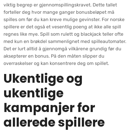
viktig begrep er gjennomspillingskravet. Dette tallet
forteller deg hvor mange ganger bonusbeløpet må
spilles om før du kan kreve mulige gevinster. For norske
spillere er det også et vesentlig poeng at ikke alle spill
regnes like mye. Spill som rulett og blackjack teller ofte
med kun en brøkdel sammenlignet med spilleautomater.
Det er lurt alltid å gjennomgå vilkårene grundig før du
aksepterer en bonus. På den måten slipper du
overraskelser og kan konsentrere deg om spillet.
Ukentlige og
ukentlige
kampanjer for
allerede spillere