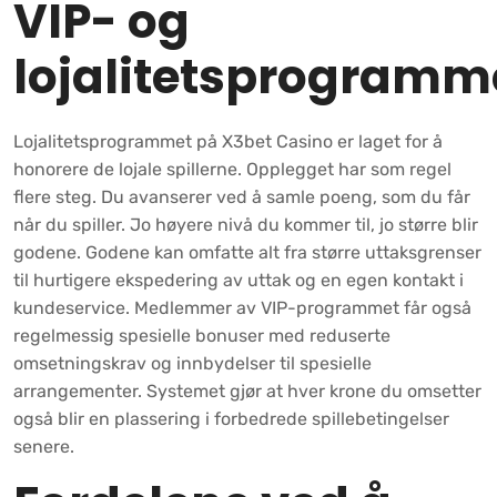
VIP- og
lojalitetsprogramm
Lojalitetsprogrammet på X3bet Casino er laget for å
honorere de lojale spillerne. Opplegget har som regel
flere steg. Du avanserer ved å samle poeng, som du får
når du spiller. Jo høyere nivå du kommer til, jo større blir
godene. Godene kan omfatte alt fra større uttaksgrenser
til hurtigere ekspedering av uttak og en egen kontakt i
kundeservice. Medlemmer av VIP-programmet får også
regelmessig spesielle bonuser med reduserte
omsetningskrav og innbydelser til spesielle
arrangementer. Systemet gjør at hver krone du omsetter
også blir en plassering i forbedrede spillebetingelser
senere.