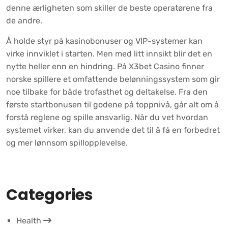
denne ærligheten som skiller de beste operatørene fra
de andre.
Å holde styr på kasinobonuser og VIP-systemer kan
virke innviklet i starten. Men med litt innsikt blir det en
nytte heller enn en hindring. På X3bet Casino finner
norske spillere et omfattende belønningssystem som gir
noe tilbake for både trofasthet og deltakelse. Fra den
første startbonusen til godene på toppnivå, går alt om å
forstå reglene og spille ansvarlig. Når du vet hvordan
systemet virker, kan du anvende det til å få en forbedret
og mer lønnsom spillopplevelse.
Categories
Health