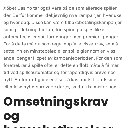
X3bet Casino tar også vare på de som allerede spiller
der. Derfor kommer det jevnlig nye kampanjer, hver uke
og hver dag. Disse kan være tilbakebetalingskampanjer
som gir dekning for tap, frie spinn på spesifikke
automater, eller spillturneringer med premier i penger.
For å delta må du som regel oppfylle visse krav, som å
sette inn en minstebeløp eller spille gjennom en viss
andel penger i løpet av kampanjeperioden. For den som
foretrekker å spille ofte, er dette en flott måte å få mer
tid ved spilleautomater og forhåpentligvis prøve noe
nytt. En fornuftig idé er å se på kasinoets tilbudsside
eller lese nyhetsbrevene deres, så du ikke mister noe.
Omsetningskrav
og