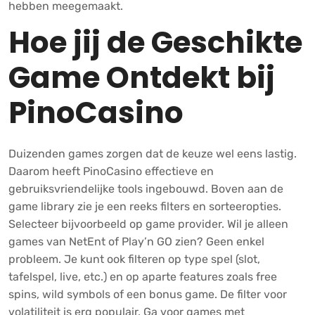
hebben meegemaakt.
Hoe jij de Geschikte
Game Ontdekt bij
PinoCasino
Duizenden games zorgen dat de keuze wel eens lastig.
Daarom heeft PinoCasino effectieve en
gebruiksvriendelijke tools ingebouwd. Boven aan de
game library zie je een reeks filters en sorteeropties.
Selecteer bijvoorbeeld op game provider. Wil je alleen
games van NetEnt of Play’n GO zien? Geen enkel
probleem. Je kunt ook filteren op type spel (slot,
tafelspel, live, etc.) en op aparte features zoals free
spins, wild symbols of een bonus game. De filter voor
volatiliteit is erg populair. Ga voor games met