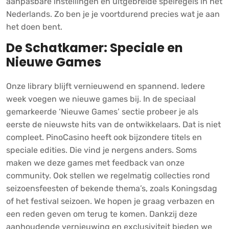
aanpasbare instellingen en uitgebreide spelregels in het
Nederlands. Zo ben je je voortdurend precies wat je aan
het doen bent.
De Schatkamer: Speciale en
Nieuwe Games
Onze library blijft vernieuwend en spannend. Iedere
week voegen we nieuwe games bij. In de speciaal
gemarkeerde ‘Nieuwe Games’ sectie probeer je als
eerste de nieuwste hits van de ontwikkelaars. Dat is niet
compleet. PinoCasino heeft ook bijzondere titels en
speciale edities. Die vind je nergens anders. Soms
maken we deze games met feedback van onze
community. Ook stellen we regelmatig collecties rond
seizoensfeesten of bekende thema’s, zoals Koningsdag
of het festival seizoen. We hopen je graag verbazen en
een reden geven om terug te komen. Dankzij deze
aanhoudende vernieuwing en exclusiviteit bieden we