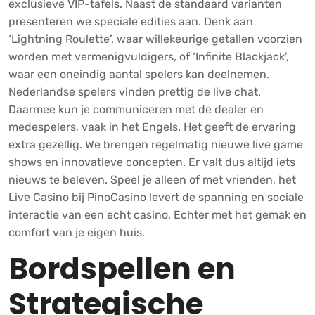
exclusieve VIP-tafels. Naast de standaard varianten
presenteren we speciale edities aan. Denk aan
‘Lightning Roulette’, waar willekeurige getallen voorzien
worden met vermenigvuldigers, of ‘Infinite Blackjack’,
waar een oneindig aantal spelers kan deelnemen.
Nederlandse spelers vinden prettig de live chat.
Daarmee kun je communiceren met de dealer en
medespelers, vaak in het Engels. Het geeft de ervaring
extra gezellig. We brengen regelmatig nieuwe live game
shows en innovatieve concepten. Er valt dus altijd iets
nieuws te beleven. Speel je alleen of met vrienden, het
Live Casino bij PinoCasino levert de spanning en sociale
interactie van een echt casino. Echter met het gemak en
comfort van je eigen huis.
Bordspellen en
Strategische