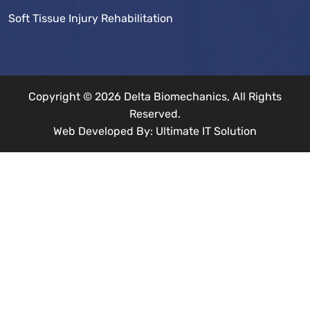
Soft Tissue Injury Rehabilitation
Copyright © 2026 Delta Biomechanics, All Rights
Reserved.
Web Developed By:
Ultimate IT Solution