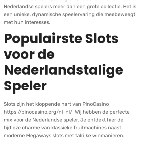
Nederlandse spelers meer dan een grote collectie. Het is
een unieke, dynamische speelervaring die meebeweegt
met hun interesses.
Populairste Slots
voor de
Nederlandstalige
Speler
Slots zijn het kloppende hart van PinoCasino
https://pinocasino.org/nl-nl/
. Wij hebben de perfecte
mix voor de Nederlandse speler. Je ontdekt hier de
tijdloze charme van klassieke fruitmachines naast
moderne Megaways slots met talrijke winmanieren.