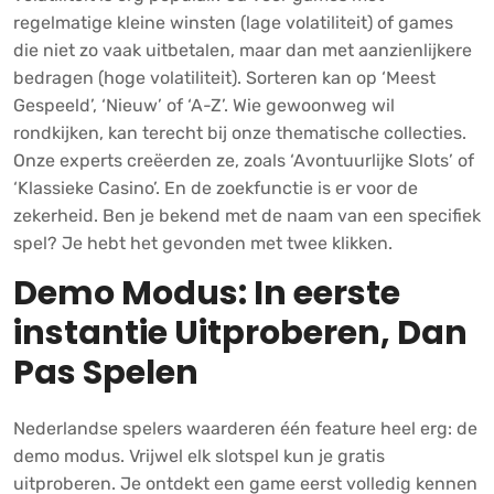
regelmatige kleine winsten (lage volatiliteit) of games
die niet zo vaak uitbetalen, maar dan met aanzienlijkere
bedragen (hoge volatiliteit). Sorteren kan op ‘Meest
Gespeeld’, ‘Nieuw’ of ‘A-Z’. Wie gewoonweg wil
rondkijken, kan terecht bij onze thematische collecties.
Onze experts creëerden ze, zoals ‘Avontuurlijke Slots’ of
‘Klassieke Casino’. En de zoekfunctie is er voor de
zekerheid. Ben je bekend met de naam van een specifiek
spel? Je hebt het gevonden met twee klikken.
Demo Modus: In eerste
instantie Uitproberen, Dan
Pas Spelen
Nederlandse spelers waarderen één feature heel erg: de
demo modus. Vrijwel elk slotspel kun je gratis
uitproberen. Je ontdekt een game eerst volledig kennen