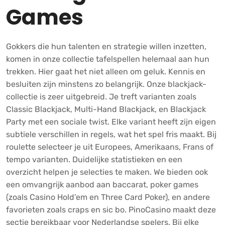
Games
Gokkers die hun talenten en strategie willen inzetten,
komen in onze collectie tafelspellen helemaal aan hun
trekken. Hier gaat het niet alleen om geluk. Kennis en
besluiten zijn minstens zo belangrijk. Onze blackjack-
collectie is zeer uitgebreid. Je treft varianten zoals
Classic Blackjack, Multi-Hand Blackjack, en Blackjack
Party met een sociale twist. Elke variant heeft zijn eigen
subtiele verschillen in regels, wat het spel fris maakt. Bij
roulette selecteer je uit Europees, Amerikaans, Frans of
tempo varianten. Duidelijke statistieken en een
overzicht helpen je selecties te maken. We bieden ook
een omvangrijk aanbod aan baccarat, poker games
(zoals Casino Hold’em en Three Card Poker), en andere
favorieten zoals craps en sic bo. PinoCasino maakt deze
sectie bereikbaar voor Nederlandse spelers. Bij elke