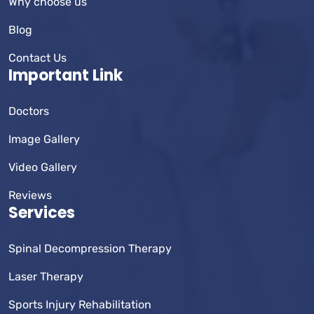
Why choose us
Blog
Contact Us
Important Link
Doctors
Image Gallery
Video Gallery
Reviews
Services
Spinal Decompression Therapy
Laser Therapy
Sports Injury Rehabilitation