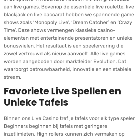
aan live games. Bovenop de essentiële live roulette, live
blackjack en live baccarat hebben we spannende game
shows zoals ‘Monopoly Live’, ‘Dream Catcher’ en ‘Crazy
Time’. Deze shows vermengen klassieke casino-
elementen met entertainende presentatoren en unieke
bonuswielen. Het resultaat is een speelervaring die
zowel vertrouwd als nieuw aanvoelt. Alle live games
worden aangeboden door marktleider Evolution. Dat
waarborgt betrouwbaarheid, innovatie en een stabiele
stream.
Favoriete Live Spellen en
Unieke Tafels
Binnen ons Live Casino tref je tafels voor elk type speler.
Beginners beginnen bij tafels met geringere
inzetlimieten. High rollers kunnen zich vermaken op