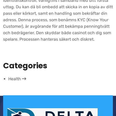
identitetskontroll, vanligtvis i samband med ditt första
uttag. Du kan då bli ombedd att skicka in en kopia av ditt
pass eller körkort, samt en handling som bekräftar din
adress. Denna process, som benämns KYC (Know Your
Customer), är avgörande för att bekämpa penningtvätt
och bedrägerier. Den skyddar både casinot och dig som
spelare. Processen hanteras säkert och diskret.
Categories
Health