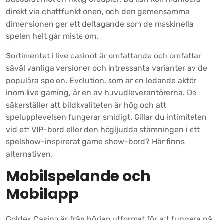
direkt via chattfunktionen, och den gemensamma
dimensionen ger ett deltagande som de maskinella
spelen helt går miste om.
Sortimentet i live casinot är omfattande och omfattar
såväl vanliga versioner och intressanta varianter av de
populära spelen. Evolution, som är en ledande aktör
inom live gaming, är en av huvudleverantörerna. De
säkerställer att bildkvaliteten är hög och att
spelupplevelsen fungerar smidigt. Gillar du intimiteten
vid ett VIP-bord eller den högljudda stämningen i ett
spelshow-inspirerat game show-bord? Här finns
alternativen.
Mobilspelande och
Mobilapp
Goldex Casino är från början utformat för att fungera på