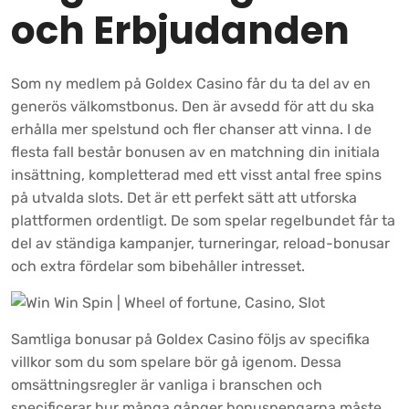
och Erbjudanden
Som ny medlem på Goldex Casino får du ta del av en
generös välkomstbonus. Den är avsedd för att du ska
erhålla mer spelstund och fler chanser att vinna. I de
flesta fall består bonusen av en matchning din initiala
insättning, kompletterad med ett visst antal free spins
på utvalda slots. Det är ett perfekt sätt att utforska
plattformen ordentligt. De som spelar regelbundet får ta
del av ständiga kampanjer, turneringar, reload-bonusar
och extra fördelar som bibehåller intresset.
Samtliga bonusar på Goldex Casino följs av specifika
villkor som du som spelare bör gå igenom. Dessa
omsättningsregler är vanliga i branschen och
specificerar hur många gånger bonuspengarna måste