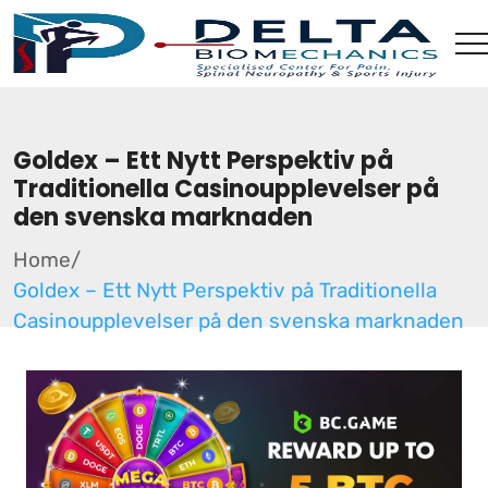
Goldex – Ett Nytt Perspektiv på
Traditionella Casinoupplevelser på
den svenska marknaden
Home
/
Goldex – Ett Nytt Perspektiv på Traditionella
Casinoupplevelser på den svenska marknaden