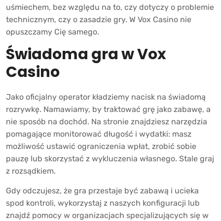
uśmiechem, bez względu na to, czy dotyczy o problemie
technicznym, czy o zasadzie gry. W Vox Casino nie
opuszczamy Cię samego.
Świadoma gra w Vox
Casino
Jako oficjalny operator kładziemy nacisk na świadomą
rozrywkę. Namawiamy, by traktować grę jako zabawę, a
nie sposób na dochód. Na stronie znajdziesz narzędzia
pomagające monitorować długość i wydatki: masz
możliwość ustawić ograniczenia wpłat, zrobić sobie
pauzę lub skorzystać z wykluczenia własnego. Stale graj
z rozsądkiem.
Gdy odczujesz, że gra przestaje być zabawą i ucieka
spod kontroli, wykorzystaj z naszych konfiguracji lub
znajdź pomocy w organizacjach specjalizujących się w