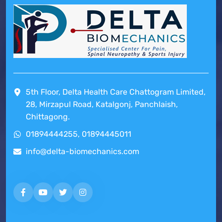
5th Floor, Delta Health Care Chattogram Limited,
28, Mirzapul Road, Katalgonj, Panchlaish,
Chittagong.
01894444255, 01894445011
info@delta-biomechanics.com