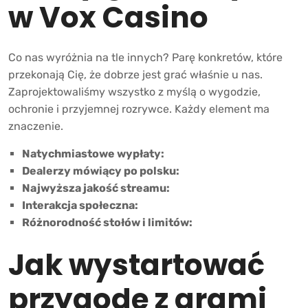
w Vox Casino
Co nas wyróżnia na tle innych? Parę konkretów, które
przekonają Cię, że dobrze jest grać właśnie u nas.
Zaprojektowaliśmy wszystko z myślą o wygodzie,
ochronie i przyjemnej rozrywce. Każdy element ma
znaczenie.
Natychmiastowe wypłaty:
Dealerzy mówiący po polsku:
Najwyższa jakość streamu:
Interakcja społeczna:
Różnorodność stołów i limitów:
Jak wystartować
przygodę z grami