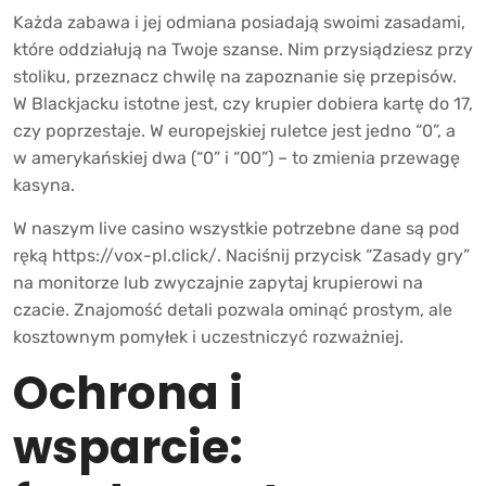
Każda zabawa i jej odmiana posiadają swoimi zasadami,
które oddziałują na Twoje szanse. Nim przysiądziesz przy
stoliku, przeznacz chwilę na zapoznanie się przepisów.
W Blackjacku istotne jest, czy krupier dobiera kartę do 17,
czy poprzestaje. W europejskiej ruletce jest jedno “0”, a
w amerykańskiej dwa (“0” i “00”) – to zmienia przewagę
kasyna.
W naszym live casino wszystkie potrzebne dane są pod
ręką
https://vox-pl.click/
. Naciśnij przycisk “Zasady gry”
na monitorze lub zwyczajnie zapytaj krupierowi na
czacie. Znajomość detali pozwala ominąć prostym, ale
kosztownym pomyłek i uczestniczyć rozważniej.
Ochrona i
wsparcie: