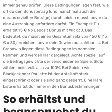
immer genau prüfen. Diese Bedingungen legen fest, wie
oft du den Bonusbetrag (und manchmal auch die
daraus erzielten Beträge) durchspielen musst, bevor du
eine Auszahlung anfordern darfst. Ein Exempel: Du
erhältst 15 € No Deposit Bonus mit WR x30. Das
bedeutet, du musst einen Gesamtumsatz von 450 € (15
€ x 30) erreichen, bevor dein Gewinn auszahlbar ist. Bei
Granawin liegen diese Bedingungen im normalen
Rahmen und werden klar dargelegt. Achte speziell auf
die Beitragsgewichte der verschiedenen Spiele. Slots
zählen meist voll, also zu 100%. Bei Spielen wie
Blackjack oder Roulette ist der Anteil oft stark
eingeschränkt oder sie sind ganz gesperrt. Eine klare
Liste erhältst du immer in den Bonusbestimmungen.
So erhältst und
beanspruchst du