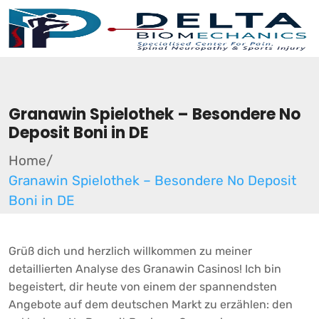
Granawin Spielothek – Besondere No
Deposit Boni in DE
Home
/
Granawin Spielothek – Besondere No Deposit
Boni in DE
Grüß dich und herzlich willkommen zu meiner
detaillierten Analyse des Granawin Casinos! Ich bin
begeistert, dir heute von einem der spannendsten
Angebote auf dem deutschen Markt zu erzählen: den