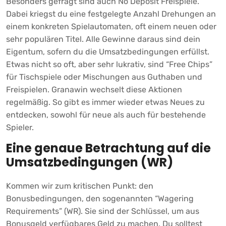
Besonders gefragt sind auch No Deposit Freispiele.
Dabei kriegst du eine festgelegte Anzahl Drehungen an
einem konkreten Spielautomaten, oft einem neuen oder
sehr populären Titel. Alle Gewinne daraus sind dein
Eigentum, sofern du die Umsatzbedingungen erfüllst.
Etwas nicht so oft, aber sehr lukrativ, sind “Free Chips”
für Tischspiele oder Mischungen aus Guthaben und
Freispielen. Granawin wechselt diese Aktionen
regelmäßig. So gibt es immer wieder etwas Neues zu
entdecken, sowohl für neue als auch für bestehende
Spieler.
Eine genaue Betrachtung auf die
Umsatzbedingungen (WR)
Kommen wir zum kritischen Punkt: den
Bonusbedingungen, den sogenannten “Wagering
Requirements” (WR). Sie sind der Schlüssel, um aus
Bonusgeld verfügbares Geld zu machen. Du solltest