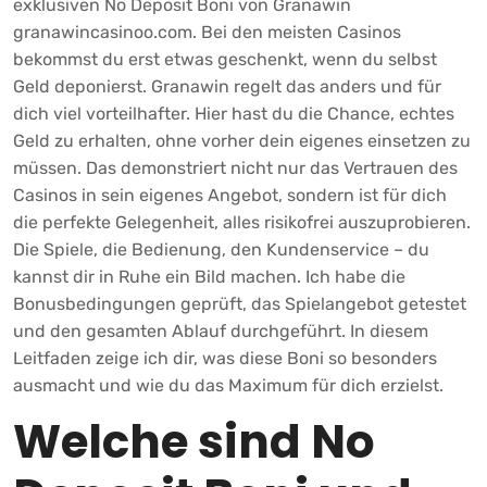
exklusiven No Deposit Boni von Granawin
granawincasinoo.com
. Bei den meisten Casinos
bekommst du erst etwas geschenkt, wenn du selbst
Geld deponierst. Granawin regelt das anders und für
dich viel vorteilhafter. Hier hast du die Chance, echtes
Geld zu erhalten, ohne vorher dein eigenes einsetzen zu
müssen. Das demonstriert nicht nur das Vertrauen des
Casinos in sein eigenes Angebot, sondern ist für dich
die perfekte Gelegenheit, alles risikofrei auszuprobieren.
Die Spiele, die Bedienung, den Kundenservice – du
kannst dir in Ruhe ein Bild machen. Ich habe die
Bonusbedingungen geprüft, das Spielangebot getestet
und den gesamten Ablauf durchgeführt. In diesem
Leitfaden zeige ich dir, was diese Boni so besonders
ausmacht und wie du das Maximum für dich erzielst.
Welche sind No