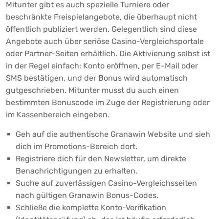
Mitunter gibt es auch spezielle Turniere oder
beschränkte Freispielangebote, die überhaupt nicht
öffentlich publiziert werden. Gelegentlich sind diese
Angebote auch über seriöse Casino-Vergleichsportale
oder Partner-Seiten erhältlich. Die Aktivierung selbst ist
in der Regel einfach: Konto eröffnen, per E-Mail oder
SMS bestätigen, und der Bonus wird automatisch
gutgeschrieben. Mitunter musst du auch einen
bestimmten Bonuscode im Zuge der Registrierung oder
im Kassenbereich eingeben.
Geh auf die authentische Granawin Website und sieh
dich im Promotions-Bereich dort.
Registriere dich für den Newsletter, um direkte
Benachrichtigungen zu erhalten.
Suche auf zuverlässigen Casino-Vergleichsseiten
nach gültigen Granawin Bonus-Codes.
Schließe die komplette Konto-Verifikation