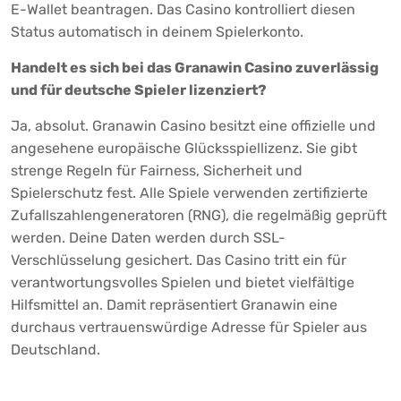
E-Wallet beantragen. Das Casino kontrolliert diesen
Status automatisch in deinem Spielerkonto.
Handelt es sich bei das Granawin Casino zuverlässig
und für deutsche Spieler lizenziert?
Ja, absolut. Granawin Casino besitzt eine offizielle und
angesehene europäische Glücksspiellizenz. Sie gibt
strenge Regeln für Fairness, Sicherheit und
Spielerschutz fest. Alle Spiele verwenden zertifizierte
Zufallszahlengeneratoren (RNG), die regelmäßig geprüft
werden. Deine Daten werden durch SSL-
Verschlüsselung gesichert. Das Casino tritt ein für
verantwortungsvolles Spielen und bietet vielfältige
Hilfsmittel an. Damit repräsentiert Granawin eine
durchaus vertrauenswürdige Adresse für Spieler aus
Deutschland.