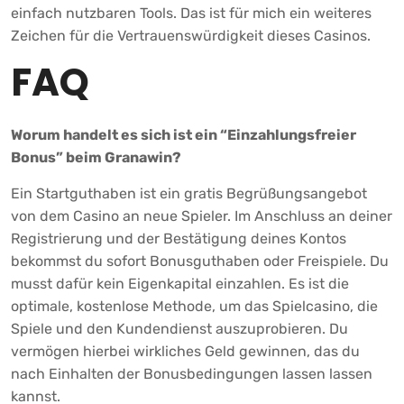
einfach nutzbaren Tools. Das ist für mich ein weiteres
Zeichen für die Vertrauenswürdigkeit dieses Casinos.
FAQ
Worum handelt es sich ist ein “Einzahlungsfreier
Bonus” beim Granawin?
Ein Startguthaben ist ein gratis Begrüßungsangebot
von dem Casino an neue Spieler. Im Anschluss an deiner
Registrierung und der Bestätigung deines Kontos
bekommst du sofort Bonusguthaben oder Freispiele. Du
musst dafür kein Eigenkapital einzahlen. Es ist die
optimale, kostenlose Methode, um das Spielcasino, die
Spiele und den Kundendienst auszuprobieren. Du
vermögen hierbei wirkliches Geld gewinnen, das du
nach Einhalten der Bonusbedingungen lassen lassen
kannst.