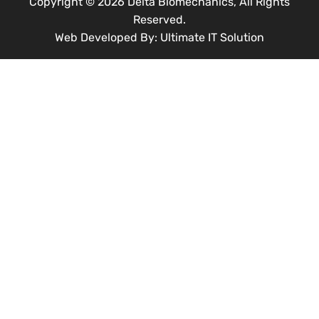
Copyright © 2026 Delta Biomechanics, All Rights
Reserved.
Web Developed By:
Ultimate IT Solution