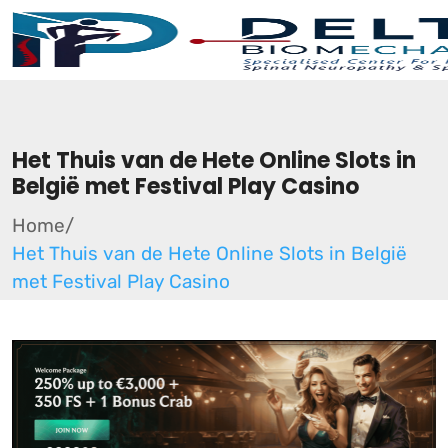
Het Thuis van de Hete Online Slots in
België met Festival Play Casino
Home
/
Het Thuis van de Hete Online Slots in België
met Festival Play Casino