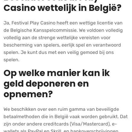
Casino wettelijk in België?
Ja, Festival Play Casino heeft een wettige licentie van
de Belgische Kansspelcommissie. We voldoen volledig
volledig aan de strenge wettelijke vereisten voor
bescherming van spelers, eerlijk spel en verantwoord
spelen. Je kunt dus met een veilig gemoed bij ons
spelen.
Op welke manier kan ik
geld deponeren en
opnemen?
We beschikken over een ruim gamma van beveiligde
betaalmethoden die in België vaak worden gebruikt. Dat
zijn onder andere creditcards (Visa/Mastercard), e-
wallets als PayPal en Skrill, en bankoverschrijvingen.