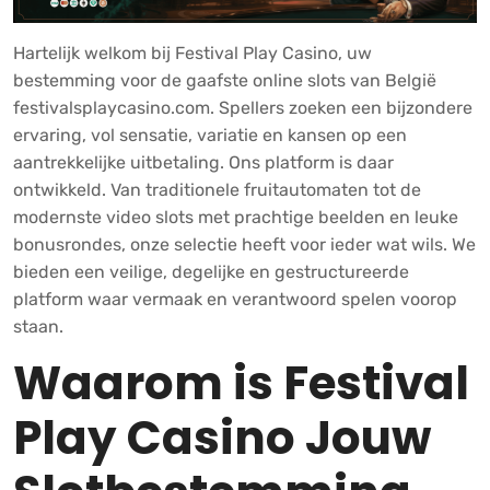
Hartelijk welkom bij Festival Play Casino, uw
bestemming voor de gaafste online slots van België
festivalsplaycasino.com
. Spellers zoeken een bijzondere
ervaring, vol sensatie, variatie en kansen op een
aantrekkelijke uitbetaling. Ons platform is daar
ontwikkeld. Van traditionele fruitautomaten tot de
modernste video slots met prachtige beelden en leuke
bonusrondes, onze selectie heeft voor ieder wat wils. We
bieden een veilige, degelijke en gestructureerde
platform waar vermaak en verantwoord spelen voorop
staan.
Waarom is Festival
Play Casino Jouw