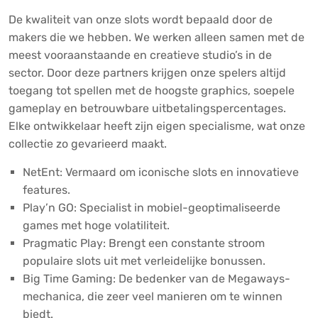
De kwaliteit van onze slots wordt bepaald door de
makers die we hebben. We werken alleen samen met de
meest vooraanstaande en creatieve studio’s in de
sector. Door deze partners krijgen onze spelers altijd
toegang tot spellen met de hoogste graphics, soepele
gameplay en betrouwbare uitbetalingspercentages.
Elke ontwikkelaar heeft zijn eigen specialisme, wat onze
collectie zo gevarieerd maakt.
NetEnt: Vermaard om iconische slots en innovatieve
features.
Play’n GO: Specialist in mobiel-geoptimaliseerde
games met hoge volatiliteit.
Pragmatic Play: Brengt een constante stroom
populaire slots uit met verleidelijke bonussen.
Big Time Gaming: De bedenker van de Megaways-
mechanica, die zeer veel manieren om te winnen
biedt.