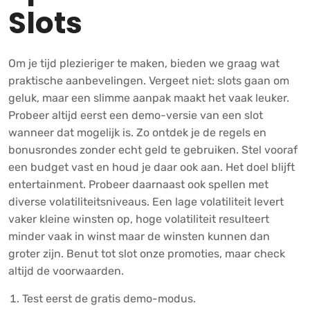
Slots
Om je tijd plezieriger te maken, bieden we graag wat
praktische aanbevelingen. Vergeet niet: slots gaan om
geluk, maar een slimme aanpak maakt het vaak leuker.
Probeer altijd eerst een demo-versie van een slot
wanneer dat mogelijk is. Zo ontdek je de regels en
bonusrondes zonder echt geld te gebruiken. Stel vooraf
een budget vast en houd je daar ook aan. Het doel blijft
entertainment. Probeer daarnaast ook spellen met
diverse volatiliteitsniveaus. Een lage volatiliteit levert
vaker kleine winsten op, hoge volatiliteit resulteert
minder vaak in winst maar de winsten kunnen dan
groter zijn. Benut tot slot onze promoties, maar check
altijd de voorwaarden.
Test eerst de gratis demo-modus.