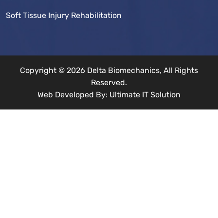
Soft Tissue Injury Rehabilitation
Copyright © 2026 Delta Biomechanics, All Rights
Reserved.
Web Developed By:
Ultimate IT Solution