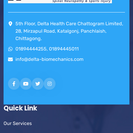
5th Floor, Delta Health Care Chattogram Limited,
28, Mirzapul Road, Katalgonj, Panchlaish,
Chittagong.
01894444255, 01894445011
info@delta-biomechanics.com
Quick Link
Our Services