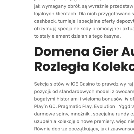
jak wymagany obrót, są wyraźnie przedstawi
lojalnych klientach. Dla nich przygotowano 
cashback, turnieje i specjalne oferty depoz
otrzymują specjalne kody promocyjne i akt
to stały element działania tego kasyna.
Domena Gier A
Rozległa Kolekc
Sekcja slotów w ICE Casino to prawdziwy raj
pozycji: od standardowych modeli z owocami,
bogatymi historiami i wieloma bonusów. W ofe
Play’n GO, Pragmatic Play, Evolution i Yggd
darmowe spiny, mnożniki, specjalne rundy c
uzupełnia kolekcję o nowe premiery, więc n
Równie dobrze początkujący, jak i zaawansow