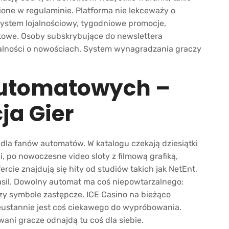
one w regulaminie. Platforma nie lekceważy o
system lojalnościowy, tygodniowe promocje,
ytowe. Osoby subskrybujące do newslettera
ualności o nowościach. System wynagradzania graczy
utomatowych –
ja Gier
 dla fanów automatów. W katalogu czekają dziesiątki
 po nowoczesne video sloty z filmową grafiką,
rcie znajdują się hity od studiów takich jak NetEnt,
rasil. Dowolny automat ma coś niepowtarzalnego:
zy symbole zastępcze. ICE Casino na bieżąco
ieustannie jest coś ciekawego do wypróbowania.
ani gracze odnajdą tu coś dla siebie.