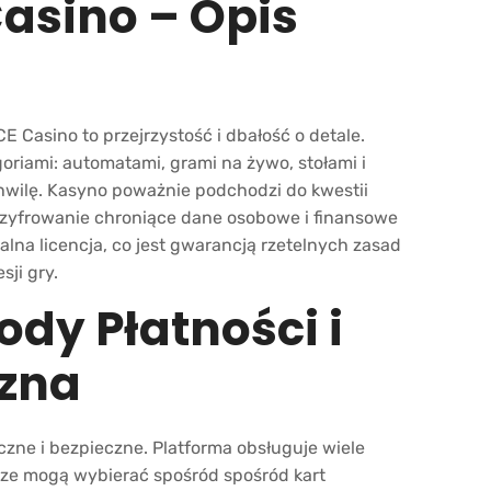
asino – Opis
 Casino to przejrzystość i dbałość o detale.
goriami: automatami, grami na żywo, stołami i
chwilę. Kasyno poważnie podchodzi do kwestii
yfrowanie chroniące dane osobowe i finansowe
jalna licencja, co jest gwarancją rzetelnych zasad
sji gry.
ody Płatności i
zna
czne i bezpieczne. Platforma obsługuje wiele
cze mogą wybierać spośród spośród kart