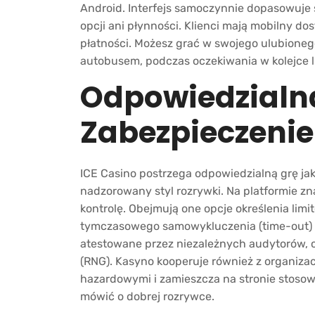
Android. Interfejs samoczynnie dopasowuje 
opcji ani płynności. Klienci mają mobilny dos
płatności. Możesz grać w swojego ulubioneg
autobusem, podczas oczekiwania w kolejce lu
Odpowiedzialna
Zabezpieczenie
ICE Casino postrzega odpowiedzialną grę ja
nadzorowany styl rozrywki. Na platformie z
kontrolę. Obejmują one opcje określenia limi
tymczasowego samowykluczenia (time-out) l
atestowane przez niezależnych audytorów,
(RNG). Kasyno kooperuje również z organiz
hazardowymi i zamieszcza na stronie stosown
mówić o dobrej rozrywce.