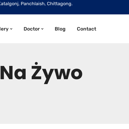
Katalgonj, Panchlaish, Chittagong.
lery
Doctor
Blog
Contact
y Na Żywo