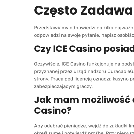
Często Zadawa
Przedstawiamy odpowiedzi na kilka najważnie
odpowiedzi na swoje pytanie, napisz osobiś
Czy ICE Casino posia
Oczywiście, ICE Casino funkcjonuje na podst
przyznanej przez urząd nadzoru Curacao eGa
strony. Praca pod licencją oznacza kasyno 
zabezpieczającym graczy.
Jak mam możliwość o
Casino?
Aby odebrać pieniądze, wejdź do zakładki f
określ sumę i potwierdź prośbę. Przy pierwsz