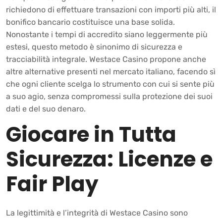
richiedono di effettuare transazioni con importi più alti, il
bonifico bancario costituisce una base solida.
Nonostante i tempi di accredito siano leggermente più
estesi, questo metodo è sinonimo di sicurezza e
tracciabilità integrale. Westace Casino propone anche
altre alternative presenti nel mercato italiano, facendo sì
che ogni cliente scelga lo strumento con cui si sente più
a suo agio, senza compromessi sulla protezione dei suoi
dati e del suo denaro.
Giocare in Tutta
Sicurezza: Licenze e
Fair Play
La legittimità e l’integrità di Westace Casino sono