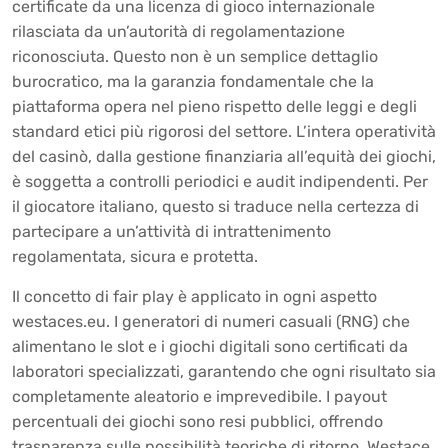
certificate da una licenza di gioco internazionale
rilasciata da un’autorità di regolamentazione
riconosciuta. Questo non è un semplice dettaglio
burocratico, ma la garanzia fondamentale che la
piattaforma opera nel pieno rispetto delle leggi e degli
standard etici più rigorosi del settore. L’intera operatività
del casinò, dalla gestione finanziaria all’equità dei giochi,
è soggetta a controlli periodici e audit indipendenti. Per
il giocatore italiano, questo si traduce nella certezza di
partecipare a un’attività di intrattenimento
regolamentata, sicura e protetta.
Il concetto di fair play è applicato in ogni aspetto
westaces.eu
. I generatori di numeri casuali (RNG) che
alimentano le slot e i giochi digitali sono certificati da
laboratori specializzati, garantendo che ogni risultato sia
completamente aleatorio e imprevedibile. I payout
percentuali dei giochi sono resi pubblici, offrendo
trasparenza sulle possibilità teoriche di ritorno. Westace