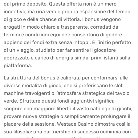
dal primo deposito. Questa offerta non è un mero
incentivo, ma una vera e propria espansione del tempo
di gioco e delle chance di vittoria. I bonus vengono
erogati in modo chiaro e trasparente, corredati da
termini e condizioni equi che consentono di godere
appieno dei fondi extra senza intoppi. È l’inizio perfetto
di un viaggio, studiato per far sentire il giocatore
apprezzato e carico di energia sin dai primi istanti sulla
piattaforma.
La struttura del bonus è calibrata per conformarsi alle
diverse modalità di gioco, che si preferiscano le slot
machine travolgenti o l’atmosfera strategica del tavolo
verde. Sfruttare questi fondi aggiuntivi significa
scoprire con maggiore libertà il vasto catalogo di giochi,
provare nuove strategie o semplicemente prolungare il
piacere della sessione. Westace Casino dimostra così la
sua filosofia: una partnership di successo comincia con