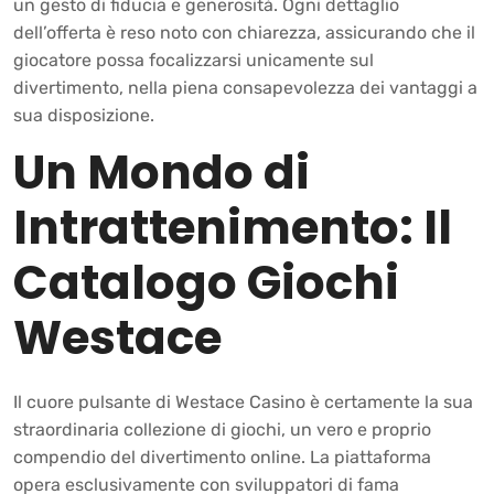
un gesto di fiducia e generosità. Ogni dettaglio
dell’offerta è reso noto con chiarezza, assicurando che il
giocatore possa focalizzarsi unicamente sul
divertimento, nella piena consapevolezza dei vantaggi a
sua disposizione.
Un Mondo di
Intrattenimento: Il
Catalogo Giochi
Westace
Il cuore pulsante di Westace Casino è certamente la sua
straordinaria collezione di giochi, un vero e proprio
compendio del divertimento online. La piattaforma
opera esclusivamente con sviluppatori di fama