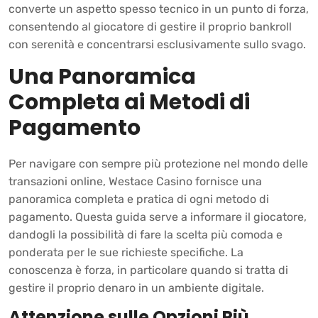
converte un aspetto spesso tecnico in un punto di forza,
consentendo al giocatore di gestire il proprio bankroll
con serenità e concentrarsi esclusivamente sullo svago.
Una Panoramica
Completa ai Metodi di
Pagamento
Per navigare con sempre più protezione nel mondo delle
transazioni online, Westace Casino fornisce una
panoramica completa e pratica di ogni metodo di
pagamento. Questa guida serve a informare il giocatore,
dandogli la possibilità di fare la scelta più comoda e
ponderata per le sue richieste specifiche. La
conoscenza è forza, in particolare quando si tratta di
gestire il proprio denaro in un ambiente digitale.
Attenzione sulle Opzioni Più