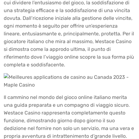
cui dividere l’entusiasmo del gioco, la soddisfazione di
una strategia efficace e la soddisfazione di una vincita
dovuta. Dall’ricezione iniziale alla gestione delle vincite,
ogni momento è seguito per offrire un’esperienza
lineare, entusiasmante e, principalmente, protetta. Per il
giocatore italiano che mira al massimo, Westace Casino
si dimostra come la approdo ultima, il punto di
riferimento dove l’viaggio online scopre la sua forma più
completa e soddisfacente.
Il cammino nel mondo del gioco online italiano merita
una guida preparata e un compagno di viaggio sicuro.
Westace Casino rappresenta completamente questo
funzione, dimostrando giorno dopo giorno il suo
dedizione nel fornire non solo un servizio, ma una vera e
propria avventura di intrattenimento d’grande livello.