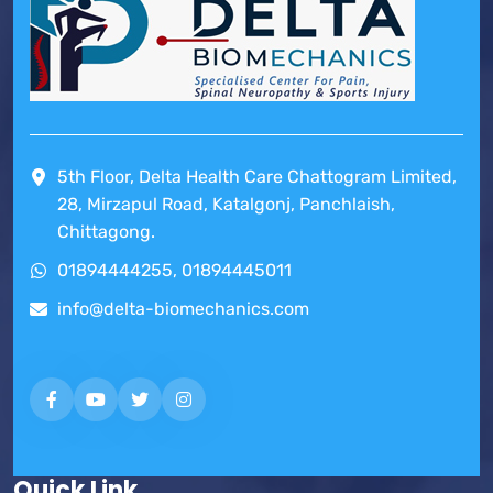
5th Floor, Delta Health Care Chattogram Limited,
28, Mirzapul Road, Katalgonj, Panchlaish,
Chittagong.
01894444255, 01894445011
info@delta-biomechanics.com
Quick Link