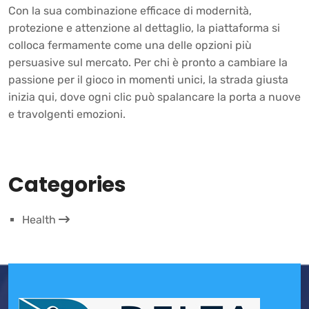
Con la sua combinazione efficace di modernità,
protezione e attenzione al dettaglio, la piattaforma si
colloca fermamente come una delle opzioni più
persuasive sul mercato. Per chi è pronto a cambiare la
passione per il gioco in momenti unici, la strada giusta
inizia qui, dove ogni clic può spalancare la porta a nuove
e travolgenti emozioni.
Categories
Health