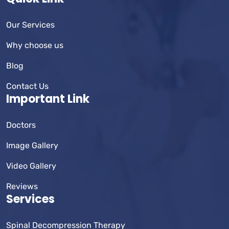
Our Services
Why choose us
Blog
Contact Us
Important Link
Doctors
Image Gallery
Video Gallery
Reviews
Services
Spinal Decompression Therapy