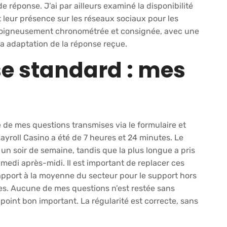
de réponse. J’ai par ailleurs examiné la disponibilité
 leur présence sur les réseaux sociaux pour les
 soigneusement chronométrée et consignée, avec une
la adaptation de la réponse reçue.
se standard : mes
e de mes questions transmises via le formulaire et
ayroll Casino a été de 7 heures et 24 minutes. Le
 un soir de semaine, tandis que la plus longue a pris
di après-midi. Il est important de replacer ces
r rapport à la moyenne du secteur pour le support hors
res. Aucune de mes questions n’est restée sans
point bon important. La régularité est correcte, sans