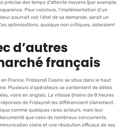
lus précise des temps d’attente moyens (par exemple,
ansparence. Pour conclure, l’implémentation d’un
sateur pourrait voir l’état de sa demande, serait un
Ces optimisations, quoique non critiques, aideraient
c d’autres
 marché français
s en France, Fridayroll Casino se situe dans le haut
gne. Plusieurs d’opérateurs se contentent de délais
es, voire en anglais. La vitesse (moins de 8 heures
réponses de Fridayroll les différencient clairement.
onique comme quelques rares acteurs, mais leur
ux documenté que celui de nombreux concurrents.
munication claire et une résolution efficace de ses