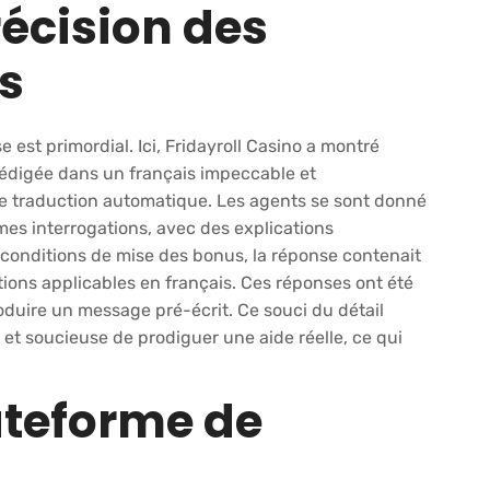
récision des
s
e est primordial. Ici, Fridayroll Casino a montré
rédigée dans un français impeccable et
 de traduction automatique. Les agents se sont donné
mes interrogations, avec des explications
 conditions de mise des bonus, la réponse contenait
tions applicables en français. Ces réponses ont été
roduire un message pré-écrit. Ce souci du détail
et soucieuse de prodiguer une aide réelle, ce qui
ateforme de