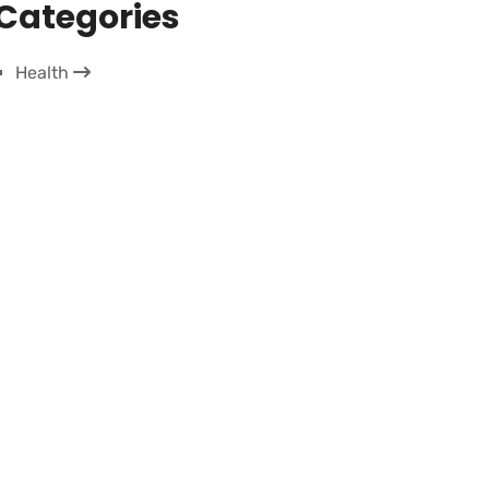
Categories
Health