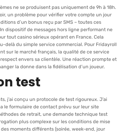
oblèmes ne se produisent pas uniquement de 9h à 18h.
r, un problème pour vérifier votre compte un jour
onditions d’un bonus reçu par SMS – toutes ces
 Un dispositif de messages hors ligne performant ne
our tout casino sérieux opérant en France. Cela
-delà du simple service commercial. Pour Fridayroll
t sur le marché français, la qualité de ce service
respect envers sa clientèle. Une réaction prompte et
nger la donne dans la fidélisation d’un joueur.
on test
ts, j’ai conçu un protocole de test rigoureux. J’ai
a le formulaire de contact prévu sur leur site
 méthodes de retrait, une demande technique test
rrogation plus complexe sur les conditions de mise
des moments différents (soirée, week-end, jour