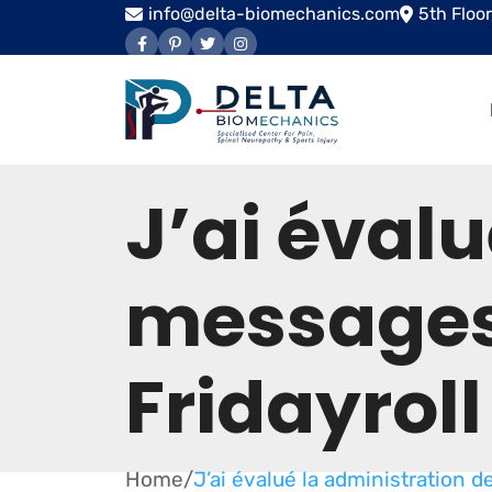
info@delta-biomechanics.com
5th Floo
J’ai éval
messages 
Fridayrol
Home
/
J’ai évalué la administration 