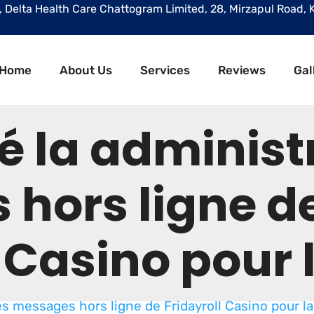
r, Delta Health Care Chattogram Limited, 28, Mirzapul Road, 
Home
About Us
Services
Reviews
Gal
ué la administ
hors ligne d
l Casino pour 
des messages hors ligne de Fridayroll Casino pour l