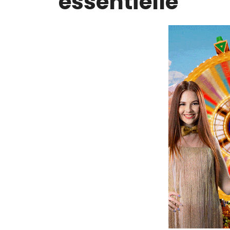
essentielle