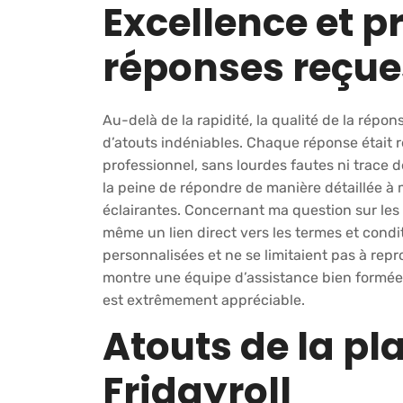
Excellence et p
réponses reçue
Au-delà de la rapidité, la qualité de la répons
d’atouts indéniables. Chaque réponse était 
professionnel, sans lourdes fautes ni trace
la peine de répondre de manière détaillée à 
éclairantes. Concernant ma question sur les
même un lien direct vers les termes et condi
personnalisées et ne se limitaient pas à rep
montre une équipe d’assistance bien formée 
est extrêmement appréciable.
Atouts de la pl
Fridayroll