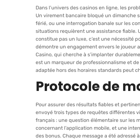
Dans l’univers des casinos en ligne, les pr
Un virement bancaire bloqué un dimanche soi
férié, ou une interrogation banale sur les c
situations requièrent une assistance fiable.
constitue pas un luxe, c’est une nécessité p
démontre un engagement envers le joueur au
Casino, qui cherche à s’implanter durablemen
est un marqueur de professionnalisme et de 
adaptée hors des horaires standards peut cha
Protocole de m
Pour assurer des résultats fiables et pertinen
envoyé trois types de requêtes différentes vi
français : une question élémentaire sur les
concernant l’application mobile, et une inte
des bonus. Chaque message a été adressé à 