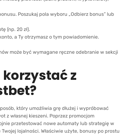
bonusu. Poszukaj pola wyboru „Odbierz bonus” lub
 (np. 20 zł).
 konto, a Ty otrzymasz o tym powiadomienie.
nów może być wymagane ręczne odebranie w sekcji
 korzystać z
tbet?
sposób, który umożliwia grę dłużej i wypróbować
wot z własnej kieszeni. Poprzez promocjom
jnie przetestować nowe automaty lub strategię w
Twojej lojalności. Właściwie użyte, bonusy po prostu