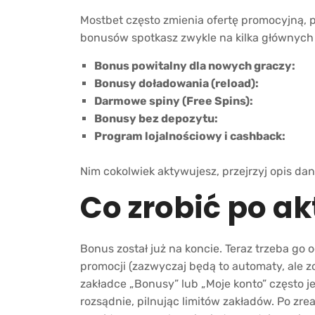
Mostbet często zmienia ofertę promocyjną, pr
bonusów spotkasz zwykle na kilka głównych
Bonus powitalny dla nowych graczy:
Bonusy doładowania (reload):
Darmowe spiny (Free Spins):
Bonusy bez depozytu:
Program lojalnościowy i cashback:
Nim cokolwiek aktywujesz, przejrzyj opis dan
Co zrobić po a
Bonus został już na koncie. Teraz trzeba go 
promocji (zazwyczaj będą to automaty, ale zo
zakładce „Bonusy” lub „Moje konto” często j
rozsądnie, pilnując limitów zakładów. Po z