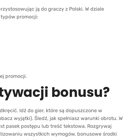
zystosowując ją do graczy z Polski. W dziale
 typów promocji:
ej promocji.
ktywacji bonusu?
odkręcić. Idź do gier, które są dopuszczone w
bacz wyjątki). Śledź, jak spełniasz warunki obrotu. W
est pasek postępu lub treść tekstowa. Rozgrywaj
realizowaniu wszystkich wymogów, bonusowe środki