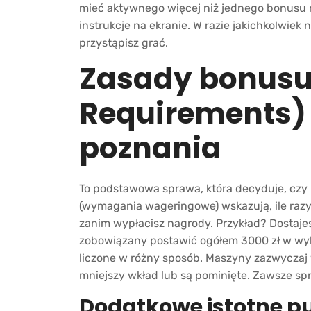
mieć aktywnego więcej niż jednego bonusu n
instrukcje na ekranie. W razie jakichkolwiek
przystąpisz grać.
Zasady bonusu
Requirements)
poznania
To podstawowa sprawa, która decyduje, czy
(wymagania wageringowe) wskazują, ile raz
zanim wypłacisz nagrody. Przykład? Dostaje
zobowiązany postawić ogółem 3000 zł w wyb
liczone w różny sposób. Maszyny zazwyczaj 
mniejszy wkład lub są pominięte. Zawsze sp
Dodatkowe istotne p