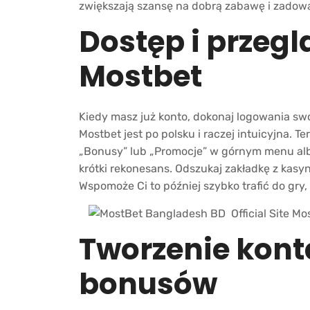
zwiększają szansę na dobrą zabawę i zadow
Dostęp i przegl
Mostbet
Kiedy masz już konto, dokonaj logowania s
Mostbet jest po polsku i raczej intuicyjna. 
„Bonusy” lub „Promocje” w górnym menu albo
krótki rekonesans. Odszukaj zakładkę z kas
Wspomoże Ci to później szybko trafić do gry
Tworzenie konta
bonusów