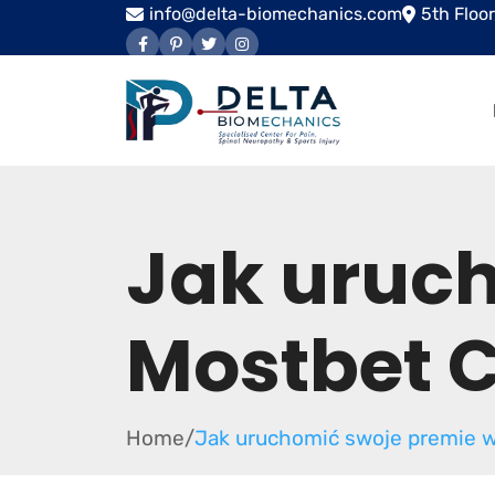
info@delta-biomechanics.com
5th Floo
Jak uruc
Mostbet C
Home
/
Jak uruchomić swoje premie w