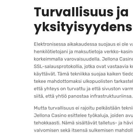
Turvallisuus ja
yksityisyydensu
Elektronisessa aikakaudessa suojaus ei ole 
henkilötietojani ja maksutietoja verkko-kasino
korkeimmalla varovaisuudella. Jellona Casin
SSL-salausprotokollia, jotka ovat vastaavia 
käyttävät. Tämä tekniikka suojaa kaiken tiedon
tekee mahdottomaksi ulkopuolisten tarkastell
että yhteys on turvattu ja että sivuston var
siitä, että yhtiö panostaa infrastruktuuriinsa.
Mutta turvallisuus ei rajoitu pelkästään tek
Jellona Casino esittelee työkaluja, joiden av
tehokkaasti. Nämä sisältävät talletus- ja hä
valvomisen sekä itsensä sulkemisen mahdollis