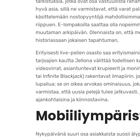
tarkistuksia, jotka ovat osa vastuullista rah
hyvä asia, sillä ne varmistavat, että varat pal
käsittelemään nostopyyntöjä mahdollisimman 
riippuen. E-lompakoilla saattaa olla nopeimma
muutaman arkipäivän. Olennaista on, että men
historiassaan jokaisen tapahtuman,
Erityisesti live-pelien osasto saa erityisma
tarjoajien kautta Jellona välittää todellise
videovirrat, asiantuntevat krupieerit ja moni
tai Infinite Blackjack) rakentavat ilmapiirin,
lupailua; se on oikea arvokas ominaisuus, jok
varmistaa, että uusia pelejä tulee jatkuvasti
ajankohtaisina ja kiinnostavina.
Mobiiliympäris
Nykypäivänä suuri osa asiakkaista suosii äly