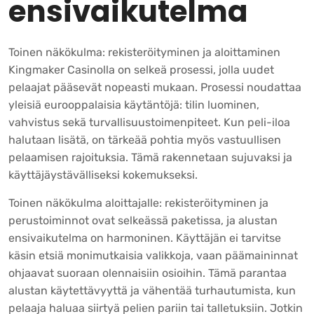
ensivaikutelma
Toinen näkökulma: rekisteröityminen ja aloittaminen
Kingmaker Casinolla on selkeä prosessi, jolla uudet
pelaajat pääsevät nopeasti mukaan. Prosessi noudattaa
yleisiä eurooppalaisia käytäntöjä: tilin luominen,
vahvistus sekä turvallisuustoimenpiteet. Kun peli-iloa
halutaan lisätä, on tärkeää pohtia myös vastuullisen
pelaamisen rajoituksia. Tämä rakennetaan sujuvaksi ja
käyttäjäystävälliseksi kokemukseksi.
Toinen näkökulma aloittajalle: rekisteröityminen ja
perustoiminnot ovat selkeässä paketissa, ja alustan
ensivaikutelma on harmoninen. Käyttäjän ei tarvitse
käsin etsiä monimutkaisia valikkoja, vaan päämaininnat
ohjaavat suoraan olennaisiin osioihin. Tämä parantaa
alustan käytettävyyttä ja vähentää turhautumista, kun
pelaaja haluaa siirtyä pelien pariin tai talletuksiin. Jotkin