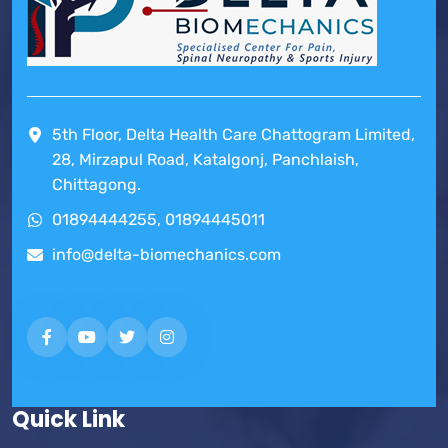
5th Floor, Delta Health Care Chattogram Limited,
28, Mirzapul Road, Katalgonj, Panchlaish,
Chittagong.
01894444255, 01894445011
info@delta-biomechanics.com
Quick Link