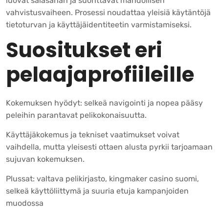
luovat salasanan ja suorittavat mahdollisen
vahvistusvaiheen. Prosessi noudattaa yleisiä käytäntöjä
tietoturvan ja käyttäjäidentiteetin varmistamiseksi.
Suositukset eri
pelaajaprofiileille
Kokemuksen hyödyt: selkeä navigointi ja nopea pääsy
peleihin parantavat pelikokonaisuutta.
Käyttäjäkokemus ja tekniset vaatimukset voivat
vaihdella, mutta yleisesti ottaen alusta pyrkii tarjoamaan
sujuvan kokemuksen.
Plussat: valtava pelikirjasto,
kingmaker casino suomi
,
selkeä käyttöliittymä ja suuria etuja kampanjoiden
muodossa