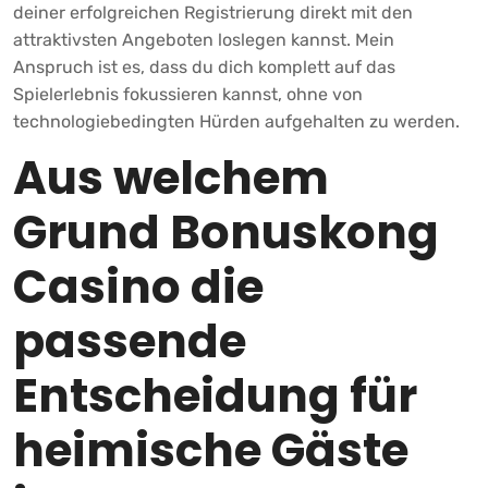
deiner erfolgreichen Registrierung direkt mit den
attraktivsten Angeboten loslegen kannst. Mein
Anspruch ist es, dass du dich komplett auf das
Spielerlebnis fokussieren kannst, ohne von
technologiebedingten Hürden aufgehalten zu werden.
Aus welchem
Grund Bonuskong
Casino die
passende
Entscheidung für
heimische Gäste