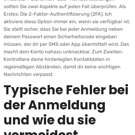
sollten Sie zwei Aspekte auf jeden Fall überprüfen. Als
Erstes: Die 2-Faktor-Authentifizierung (2FA). Ich
aktiviere diese Option immer ein, wenn sie verfügbar ist.
Sie stellt sicher, dass Sie bei jeder Anmeldung neben
deinem Passwort einen Sicherheitscode eingeben
müssen, der dir per SMS oder App übermittelt wird. Das
macht dein Konto nahezu unknackbar. Zum Zweiten:
Kontrolliere deine hinterlegten Kontaktdaten in
regelmäßigen Abständen, damit dir keine wichtigen
Nachrichten verpasst.
Typische Fehler bei
der Anmeldung
und wie du sie