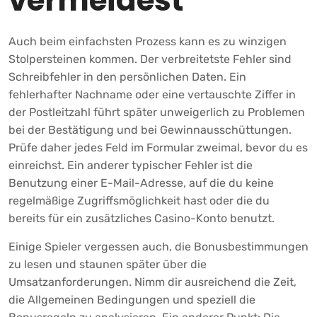
vermeidest
Auch beim einfachsten Prozess kann es zu winzigen
Stolpersteinen kommen. Der verbreitetste Fehler sind
Schreibfehler in den persönlichen Daten. Ein
fehlerhafter Nachname oder eine vertauschte Ziffer in
der Postleitzahl führt später unweigerlich zu Problemen
bei der Bestätigung und bei Gewinnausschüttungen.
Prüfe daher jedes Feld im Formular zweimal, bevor du es
einreichst. Ein anderer typischer Fehler ist die
Benutzung einer E-Mail-Adresse, auf die du keine
regelmäßige Zugriffsmöglichkeit hast oder die du
bereits für ein zusätzliches Casino-Konto benutzt.
Einige Spieler vergessen auch, die Bonusbestimmungen
zu lesen und staunen später über die
Umsatzanforderungen. Nimm dir ausreichend die Zeit,
die Allgemeinen Bedingungen und speziell die