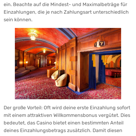
ein. Beachte auf die Mindest- und Maximalbeträge für
Einzahlungen, die je nach Zahlungsart unterschiedlich
sein können.
Der große Vorteil: Oft wird deine erste Einzahlung sofort
mit einem attraktiven Willkommensbonus vergütet. Dies
bedeutet, das Casino bietet einen bestimmten Anteil
deines Einzahlungsbetrags zusätzlich. Damit diesen