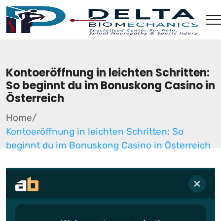
Kontoeröffnung in leichten Schritten:
So beginnt du im Bonuskong Casino in
Österreich
Home
/
Kontoeröffnung in leichten Schritten: So
beginnt du im Bonuskong Casino in Österreich