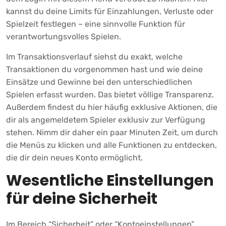
kannst du deine Limits für
Einzahlungen
, Verluste oder
Spielzeit festlegen – eine sinnvolle Funktion für
verantwortungsvolles Spielen.
Im Transaktionsverlauf siehst du exakt, welche
Transaktionen du vorgenommen hast und wie deine
Einsätze und Gewinne bei den unterschiedlichen
Spielen erfasst wurden. Das bietet völlige Transparenz.
Außerdem findest du hier häufig exklusive Aktionen, die
dir als angemeldetem Spieler exklusiv zur Verfügung
stehen. Nimm dir daher ein paar Minuten Zeit, um durch
die Menüs zu klicken und alle Funktionen zu entdecken,
die dir dein neues Konto ermöglicht.
Wesentliche Einstellungen
für deine Sicherheit
Im Bereich “Sicherheit” oder “Kontoeinstellungen”