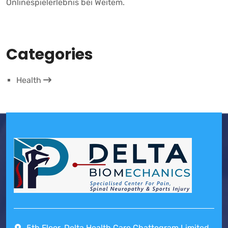
Onlinespielerlebnis bei Weitem.
Categories
Health
5th Floor, Delta Health Care Chattogram Limited,