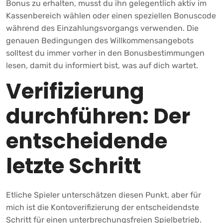
Bonus zu erhalten, musst du ihn gelegentlich aktiv im
Kassenbereich wählen oder einen speziellen Bonuscode
während des Einzahlungsvorgangs verwenden. Die
genauen Bedingungen des Willkommensangebots
solltest du immer vorher in den Bonusbestimmungen
lesen, damit du informiert bist, was auf dich wartet.
Verifizierung
durchführen: Der
entscheidende
letzte Schritt
Etliche Spieler unterschätzen diesen Punkt, aber für
mich ist die Kontoverifizierung der entscheidendste
Schritt für einen unterbrechungsfreien Spielbetrieb.