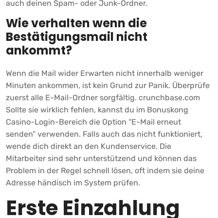
auch deinen Spam- oder Junk-Ordner.
Wie verhalten wenn die
Bestätigungsmail nicht
ankommt?
Wenn die Mail wider Erwarten nicht innerhalb weniger
Minuten ankommen, ist kein Grund zur Panik. Überprüfe
zuerst alle E-Mail-Ordner sorgfältig.
crunchbase.com
Sollte sie wirklich fehlen, kannst du im Bonuskong
Casino-Login-Bereich die Option “E-Mail erneut
senden” verwenden. Falls auch das nicht funktioniert,
wende dich direkt an den Kundenservice. Die
Mitarbeiter sind sehr unterstützend und können das
Problem in der Regel schnell lösen, oft indem sie deine
Adresse händisch im System prüfen.
Erste Einzahlung