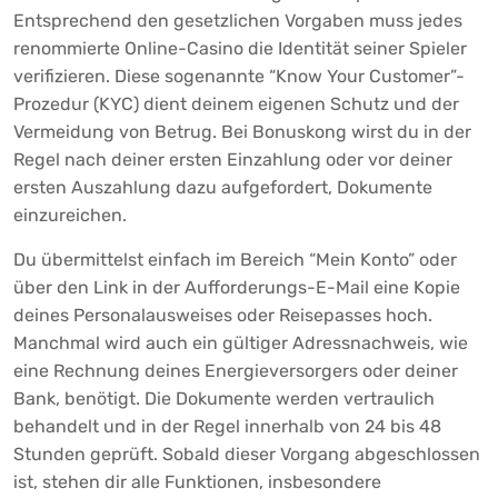
Entsprechend den gesetzlichen Vorgaben muss jedes
renommierte Online-Casino die Identität seiner Spieler
verifizieren. Diese sogenannte “Know Your Customer”-
Prozedur (KYC) dient deinem eigenen Schutz und der
Vermeidung von Betrug. Bei Bonuskong wirst du in der
Regel nach deiner ersten Einzahlung oder vor deiner
ersten Auszahlung dazu aufgefordert, Dokumente
einzureichen.
Du übermittelst einfach im Bereich “Mein Konto” oder
über den Link in der Aufforderungs-E-Mail eine Kopie
deines Personalausweises oder Reisepasses hoch.
Manchmal wird auch ein gültiger Adressnachweis, wie
eine Rechnung deines Energieversorgers oder deiner
Bank, benötigt. Die Dokumente werden vertraulich
behandelt und in der Regel innerhalb von 24 bis 48
Stunden geprüft. Sobald dieser Vorgang abgeschlossen
ist, stehen dir alle Funktionen, insbesondere