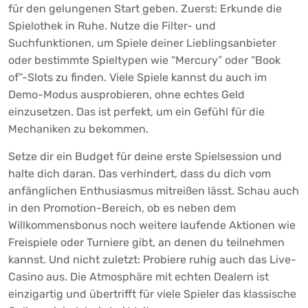
für den gelungenen Start geben. Zuerst: Erkunde die
Spielothek in Ruhe. Nutze die Filter- und
Suchfunktionen, um Spiele deiner Lieblingsanbieter
oder bestimmte Spieltypen wie “Mercury” oder “Book
of”-Slots zu finden. Viele Spiele kannst du auch im
Demo-Modus ausprobieren, ohne echtes Geld
einzusetzen. Das ist perfekt, um ein Gefühl für die
Mechaniken zu bekommen.
Setze dir ein Budget für deine erste Spielsession und
halte dich daran. Das verhindert, dass du dich vom
anfänglichen Enthusiasmus mitreißen lässt. Schau auch
in den Promotion-Bereich, ob es neben dem
Willkommensbonus noch weitere laufende Aktionen wie
Freispiele oder Turniere gibt, an denen du teilnehmen
kannst. Und nicht zuletzt: Probiere ruhig auch das Live-
Casino aus. Die Atmosphäre mit echten Dealern ist
einzigartig und übertrifft für viele Spieler das klassische